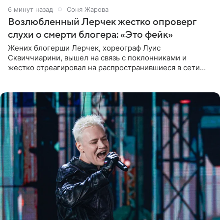
6 минут назад
Соня Жарова
Возлюбленный Лерчек жестко опроверг
слухи о смерти блогера: «Это фейк»
Жених блогерши Лерчек, хореограф Луис
Сквиччиарини, вышел на связь с поклонниками и
жестко отреагировал на распространившиеся в сети
слухи о смерти Валерии Чекалиной. «Это фейк! Я в
шоке, что такие люди