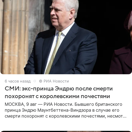
6 часов назад
© РИА Новости
СМИ: экс-принца Эндрю после смерти
похоронят с королевскими почестями
МОСКВА, 9 авг — РИА Новости. Бывшего британского
принца Эндрю Маунтбеттена-Виндзора в случае его
смерти похоронят с королевскими почестями, несмотря
на лишение всех титулов, сообщает Daily Mail со
ссылкой на