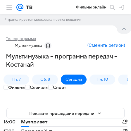
Фильмы онлайн
* транслируется московская сетка вещания
Телепрограмма
(
Сменить регион
)
Мультимузыка
Мультимузыка – программа передач –
Костанай
Пт, 7
Сб, 8
Сегодня
Пн, 10
Вт,
Фильмы
Сериалы
Спорт
Показать прошедшие передачи
16:00
Музпривет