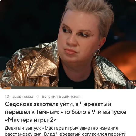
13 часов назад
Евгения Башинская
Седокова захотела уйти, а Череватый
перешел к Темным: что было в 9-м выпуске
«Мастера игры-2»
Девятый выпуск «Мастера игры» заметно изменил
расстановку сил. Влад Череватый согласился перейти