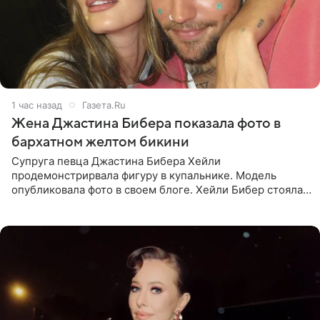
1 час назад
Газета.Ru
Жена Джастина Бибера показала фото в
бархатном желтом бикини
Супруга певца Джастина Бибера Хейли
продемонстрирвала фигуру в купальнике. Модель
опубликовала фото в своем блоге. Хейли Бибер стояла
перед зеркалом в желтом крошечном бархатном
бикини, которое дополнила