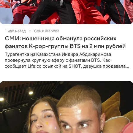
1 час назад
Соня Жарова
СМИ: мошенница обманула российских
фанатов K-pop-группы BTS на 2 млн рублей
Турагентка из Казахстана Индира Абдикаримова
провернула крупную аферу с фанатами BTS. Как
сообщает Life со ссылкой на SHOT, девушка продавала
поддельные туры на концерт группы в Пусане. По
данным издания,