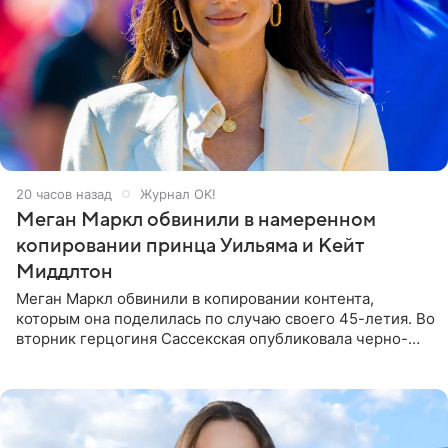
20 часов назад
Журнал OK!
Меган Маркл обвинили в намеренном
копировании принца Уильяма и Кейт
Миддлтон
Меган Маркл обвинили в копировании контента,
которым она поделилась по случаю своего 45-летия. Во
вторник герцогиня Сассекская опубликовала черно-
белую фотографию, на которой она прыгает в бассейн с
воздушными