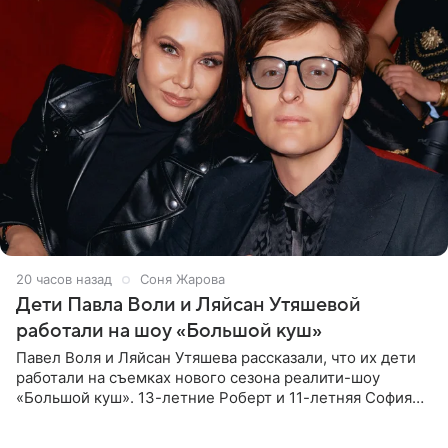
20 часов назад
Соня Жарова
Дети Павла Воли и Ляйсан Утяшевой
работали на шоу «Большой куш»
Павел Воля и Ляйсан Утяшева рассказали, что их дети
работали на съемках нового сезона реалити-шоу
«Большой куш». 13-летние Роберт и 11-летняя София
отправились вместе с родителями в Таиланд и успели
поработать