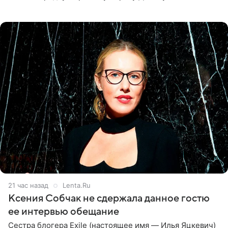
великолепной певицей и рассказал о желании сделать с
ней новую совместную
21 час назад
Lenta.Ru
Ксения Собчак не сдержала данное гостю
ее интервью обещание
Сестра блогера Exile (настоящее имя — Илья Яцкевич)