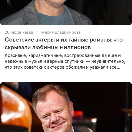
20 часов назад
Мария Владимирова
Советские актеры и их тайные романы: что
скрывали любимцы миллионов
Красивые, харизматичные, востребованные да еще и
надежные мужья и верные спутники — неудивительно,
что этих советских актеров обожали и уважали все
женщины большой страны, и наверняка не раз ставили
их в