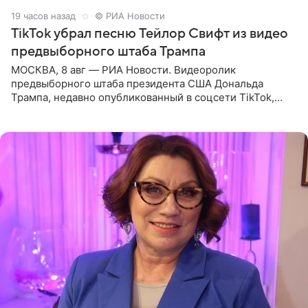
19 часов назад
© РИА Новости
TikTok убрал песню Тейлор Свифт из видео
предвыборного штаба Трампа
МОСКВА, 8 авг — РИА Новости. Видеоролик
предвыборного штаба президента США Дональда
Трампа, недавно опубликованный в соцсети TikTok,
остался без звуковой дорожки в виде песни August
(«Август») американской