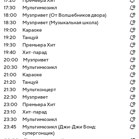
17:20
Премьера Хит
17:30
Мультимюзикл
18:00
Музпривет (От Волшебников двора)
18:30
Музпривет (Музыкальная школа)
19:00
Караоке
19:20
Танцуй
19:30
Премьера Хит
19:40
Хит-парад
20:00
Музпривет
20:30
Мультимюзикл
21:00
Караоке
21:20
Танцуй
21:30
Мультконцерт
22:30
Музпривет
23:00
Премьера Хит
23:10
Хит-парад
23:30
Мультимюзикл
23:45
Мультимюзикл (Джи-Джи Бонд:
супергонщик)