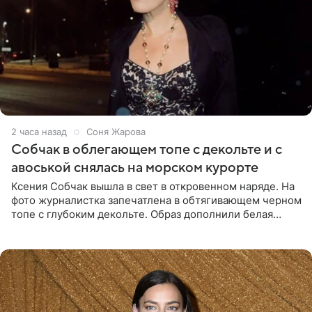
2 часа назад
Соня Жарова
Собчак в облегающем топе с декольте и с
авоськой снялась на морском курорте
Ксения Собчак вышла в свет в откровенном наряде. На
фото журналистка запечатлена в обтягивающем черном
топе с глубоким декольте. Образ дополнили белая
юбка-миди, вьетнамки на платформе и соломенная
шляпа.