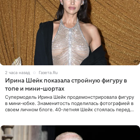
2 часа назад
Газета.Ru
Ирина Шейк показала стройную фигуру в
топе и мини-шортах
Супермодель Ирина Шейк продемонстрировала фигуру
в мини-юбке. Знаменитость поделилась фотографией в
своем личном блоге. 40-летняя Шейк стоялась перед
зеркалом в черном топе с кружевом, который
дополнила