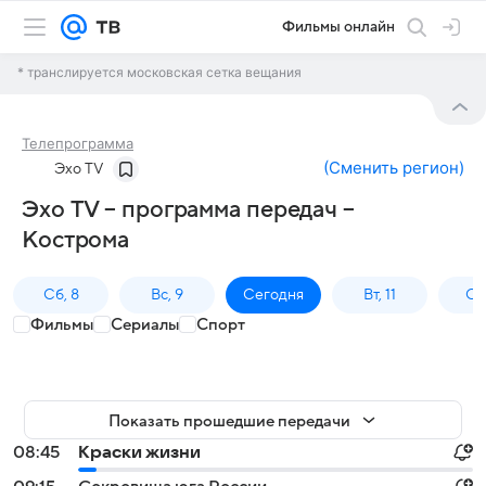
Фильмы онлайн
* транслируется московская сетка вещания
Телепрограмма
(
Сменить регион
)
Эхо TV
Эхо TV – программа передач –
Кострома
Сб, 8
Вс, 9
Сегодня
Вт, 11
Ср,
Фильмы
Сериалы
Спорт
Показать прошедшие передачи
08:45
Краски жизни