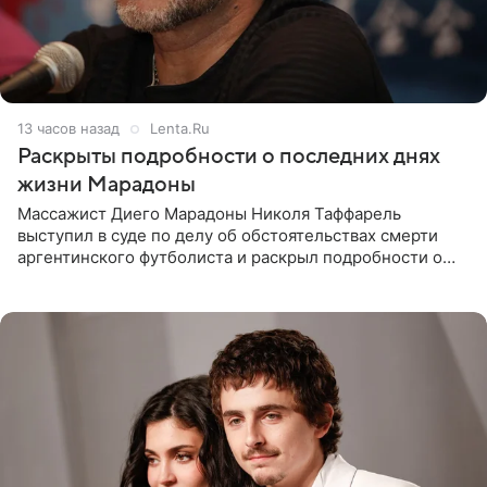
13 часов назад
Lenta.Ru
Раскрыты подробности о последних днях
жизни Марадоны
Массажист Диего Марадоны Николя Таффарель
выступил в суде по делу об обстоятельствах смерти
аргентинского футболиста и раскрыл подробности о
последних днях его жизни. Его слова приводит AFP. На
заседании