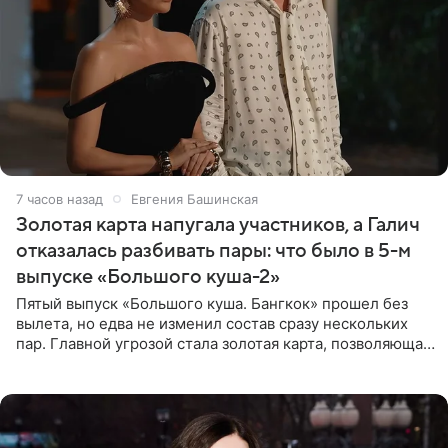
7 часов назад
Евгения Башинская
Золотая карта напугала участников, а Галич
отказалась разбивать пары: что было в 5-м
выпуске «Большого куша-2»
Пятый выпуск «Большого куша. Бангкок» прошел без
вылета, но едва не изменил состав сразу нескольких
пар. Главной угрозой стала золотая карта, позволяющая
разлучить один из дуэтов и поменять участников
местами.