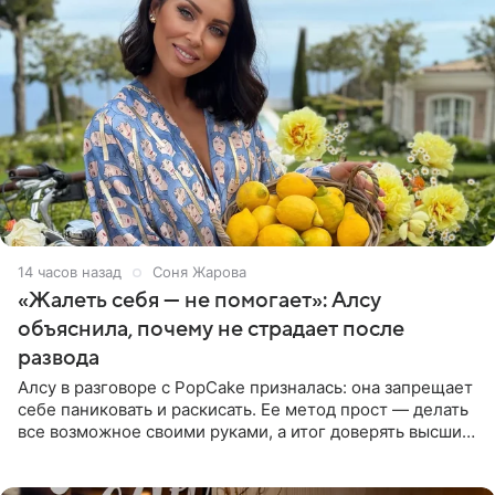
14 часов назад
Соня Жарова
«Жалеть себя — не помогает»: Алсу
объяснила, почему не страдает после
развода
Алсу в разговоре с PopCake призналась: она запрещает
себе паниковать и раскисать. Ее метод прост — делать
все возможное своими руками, а итог доверять высшим
силам. Певица утверждает, что истерики и потеря