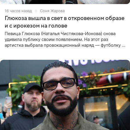
16 часов назад
Соня Жарова
Глюкоза вышла в свет в откровенном образе
и с ирокезом на голове
Певица Глюкоза (Наталья Чистякова-Ионова) снова
удивила публику своим появлением. На этот раз
артистка выбрала провокационный наряд — футболку с
принтом, имитирующим полуобнаженную грудь. Свой
образ Глюкоза