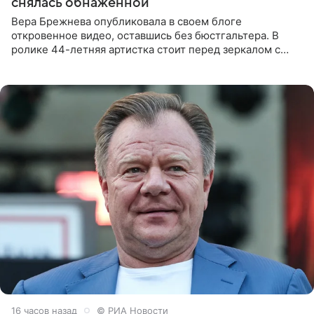
снялась обнаженной
Вера Брежнева опубликовала в своем блоге
откровенное видео, оставшись без бюстгальтера. В
ролике 44-летняя артистка стоит перед зеркалом с
обнаженной грудью. Волосы певица собрала в косы и
надела головной убор.
16 часов назад
© РИА Новости