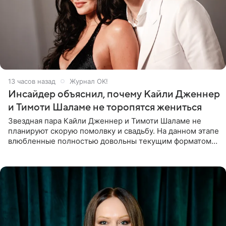
13 часов назад
Журнал OK!
Инсайдер объяснил, почему Кайли Дженнер
и Тимоти Шаламе не торопятся жениться
Звездная пара Кайли Дженнер и Тимоти Шаламе не
планируют скорую помолвку и свадьбу. На данном этапе
влюбленные полностью довольны текущим форматом
своих отношений и сознательно не хотят торопить
события. Сейчас