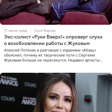
17 часов назад
Соня Жарова
Экс-солист «Руки Вверх!» опроверг слухи
о возобновлении работы с Жуковым
Алексей Потехин в разговоре с изданием «Абзац»
объяснил, почему их творческие пути с Сергеем
Жуковым больше не пересекутся. Недавно артисты
воссоединились на большом концерте «30 нам уже!»,
который прошел в