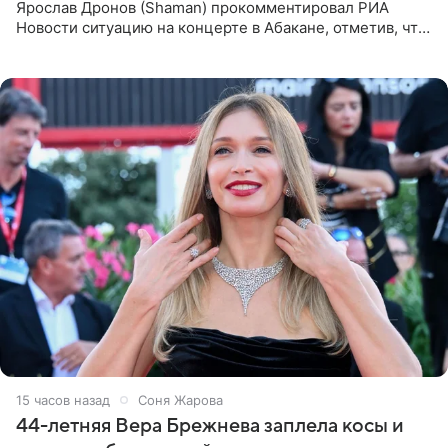
Ярослав Дронов (Shaman) прокомментировал РИА
Новости ситуацию на концерте в Абакане, отметив, что
во время исполнения песни «Братья-славяне» он
обменивался
15 часов назад
Соня Жарова
44-летняя Вера Брежнева заплела косы и