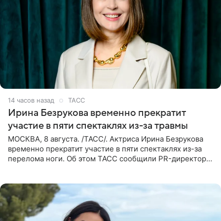
14 часов назад
ТАСС
Ирина Безрукова временно прекратит
участие в пяти спектаклях из-за травмы
МОСКВА, 8 августа. /ТАСС/. Актриса Ирина Безрукова
временно прекратит участие в пяти спектаклях из-за
перелома ноги. Об этом ТАСС сообщили PR-директор
артистки Станислав Влайку и пресс-атташе
Московского