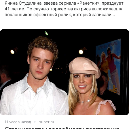
Янина Студилина, звезда сериала «Ранетки», празднует
41-летие. По случаю торжества актриса выложила для
поклонников эффектный ролик, который записали
прошлой ночью. В кадре артистка предстала в
вечернем
11 часов назад
super.ru