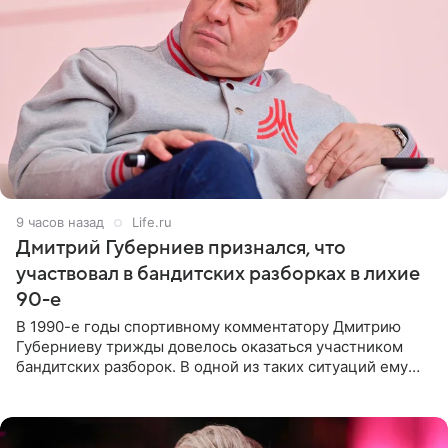
9 часов назад
Life.ru
Дмитрий Губерниев признался, что
участвовал в бандитских разборках в лихие
90-е
В 1990-е годы спортивному комментатору Дмитрию
Губерниеву трижды довелось оказаться участником
бандитских разборок. В одной из таких ситуаций ему
выдали тяжелый предмет и приказали вступить в драку,
однако он