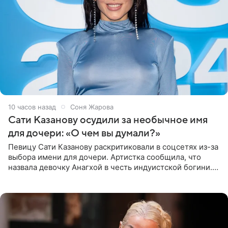
10 часов назад
Соня Жарова
Сати Казанову осудили за необычное имя
для дочери: «О чем вы думали?»
Певицу Сати Казанову раскритиковали в соцсетях из-за
выбора имени для дочери. Артистка сообщила, что
назвала девочку Анагхой в честь индуистской богини.
При этом исполнительница скрывала это имя от
поклонников