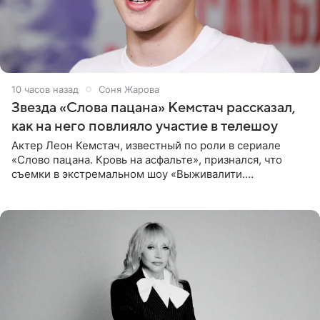
10 часов назад
Соня Жарова
Звезда «Слова пацана» Кемстач рассказал,
как на него повлияло участие в телешоу
Актер Леон Кемстач, известный по роли в сериале
«Слово пацана. Кровь на асфальте», признался, что
съемки в экстремальном шоу «Выживалити.
Наследники» кардинально повлияли на его образ жизни.
Подробностями он