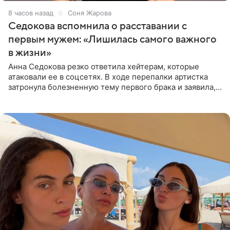
8 часов назад
Соня Жарова
Седокова вспомнила о расставании с
первым мужем: «Лишилась самого важного
в жизни»
Анна Седокова резко ответила хейтерам, которые
атаковали ее в соцсетях. В ходе перепалки артистка
затронула болезненную тему первого брака и заявила,
что чужие судьбы — не ее зона ответственности. От
Валентина