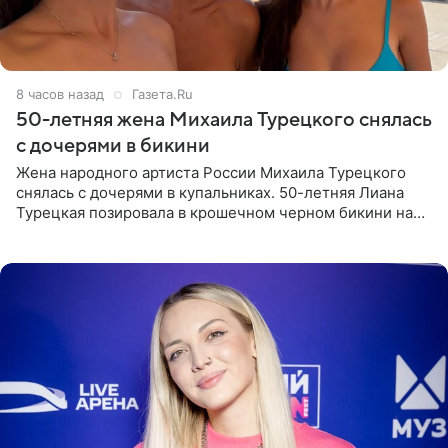
8 часов назад
Газета.Ru
50-летняя жена Михаила Турецкого снялась
с дочерями в бикини
Жена народного артиста России Михаила Турецкого
снялась с дочерями в купальниках. 50-летняя Лиана
Турецкая позировала в крошечном черном бикини на
пляже в Италии. Ее старшая дочь Сарина для отдыха
выбрала бандо