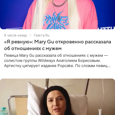
8 часов назад
Газета.Ru
«Я ревную»: Mary Gu откровенно рассказала
об отношениях с мужем
Певица Mary Gu рассказала об отношениях с мужем —
солистом группы Wildways Анатолием Борисовым.
Артистку цитирует издание Popcake. По словам певицы,
залог любви — это принять недостатки другого
человека. Также