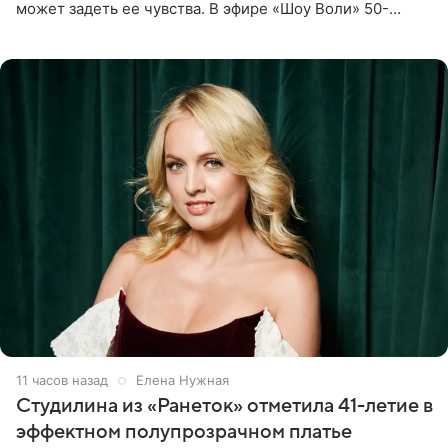
может задеть ее чувства. В эфире «Шоу Воли» 50-
летняя знаменитость откровенно призналась, что не
считает свою дочь
11 часов назад
Елена Нужная
Студилина из «Ранеток» отметила 41-летие в
эффектном полупрозрачном платье