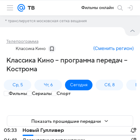
Фильмы онлайн
* транслируется московская сетка вещания
Телепрограмма
(
Сменить регион
)
Классика Кино
Классика Кино – программа передач –
Кострома
Ср, 5
Чт, 6
Сегодня
Сб, 8
Вс
Фильмы
Сериалы
Спорт
Показать прошедшие передачи
05:33
Новый Гулливер