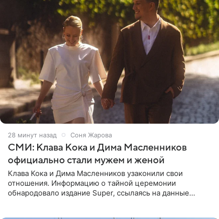
28 минут назад
Соня Жарова
СМИ: Клава Кока и Дима Масленников
официально стали мужем и женой
Клава Кока и Дима Масленников узаконили свои
отношения. Информацию о тайной церемонии
обнародовало издание Super, ссылаясь на данные
инсайдеров. Торжество прошло в узком кругу, без
присутствия широкой публики и