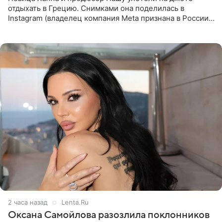
отдыхать в Грецию. Снимками она поделилась в
Instagram (владелец компания Meta признана в России
экстремистской и запрещена). Ханна и Пашу показали
серию снимков,
2 часа назад
Lenta.Ru
Оксана Самойлова разозлила поклонников