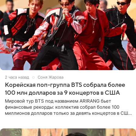
2 часа назад
Соня Жарова
Корейская поп-группа BTS собрала более
100 млн долларов за 9 концертов в США
Мировой тур BTS под названием ARIRANG бьет
финансовые рекорды: коллектив собрал более 100
миллионов долларов только за девять концертов в США.
Как сообщает Pop Core, это один из самых
стремительных результатов