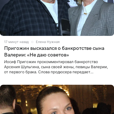
17 минут назад
Елена Нужная
Пригожин высказался о банкротстве сына
Валерии: «Не даю советов»
Иосиф Пригожин прокомментировал банкротство
Арсения Шульгина, сына своей жены, певицы Валерии,
от первого брака. Слова продюсера передает
«СтарХит». Пригожин признался, что не лезет в дела
взрослых детей, и