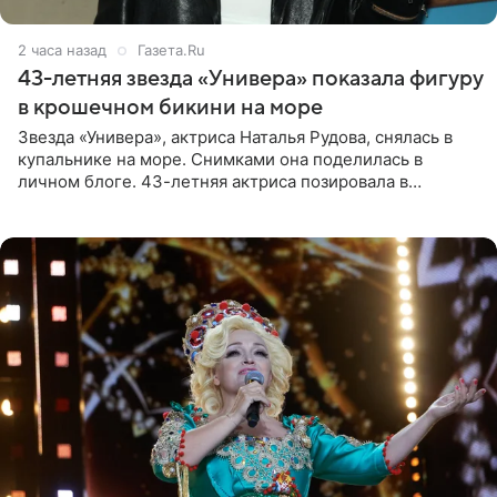
2 часа назад
Газета.Ru
43-летняя звезда «Универа» показала фигуру
в крошечном бикини на море
Звезда «Универа», актриса Наталья Рудова, снялась в
купальнике на море. Снимками она поделилась в
личном блоге. 43-летняя актриса позировала в
бордовом крошечном бикини с золотыми деталями.
Волосы Рудова