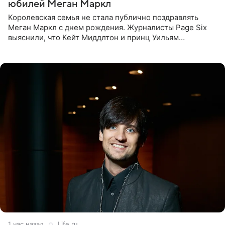
юбилей Меган Маркл
Королевская семья не стала публично поздравлять
Меган Маркл с днем рождения. Журналисты Page Six
выяснили, что Кейт Миддлтон и принц Уильям
проигнорировали эту дату в своих соцсетях. По словам
экспертов,
1 час назад
Life.ru