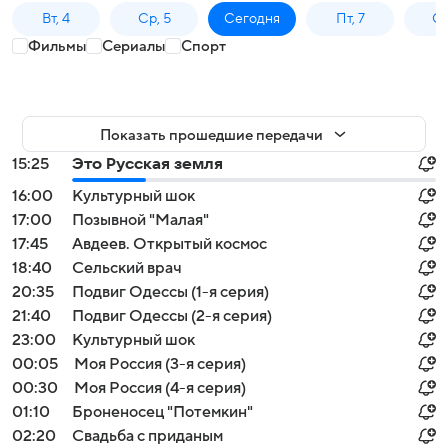
Вт, 4
Ср, 5
Сегодня
Пт, 7
Сб
Фильмы
Сериалы
Спорт
Показать прошедшие передачи
15:25
Это Русская земля
16:00
Культурный шок
17:00
Позывной "Малая"
17:45
Авдеев. Открытый космос
18:40
Сельский врач
20:35
Подвиг Одессы (1-я серия)
21:40
Подвиг Одессы (2-я серия)
23:00
Культурный шок
00:05
Моя Россия (3-я серия)
00:30
Моя Россия (4-я серия)
01:10
Броненосец "Потемкин"
02:20
Свадьба с приданым