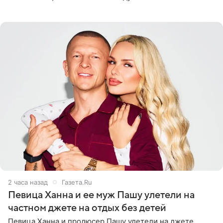
звездного врача, он не понимает, кому нужно
распускать сплетни о
2 часа назад
Газета.Ru
Певица Ханна и ее муж Пашу улетели на
частном джете на отдых без детей
Певица Ханна и продюсер Пашу улетели на джете