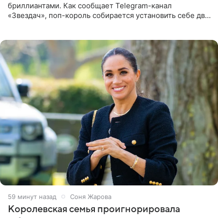
бриллиантами. Как сообщает Telegram-канал
«Звездач», поп-король собирается установить себе два
винира с драгоценной огранкой. Сумма, которую артист
готов выложить за
59 минут назад
Соня Жарова
Королевская семья проигнорировала