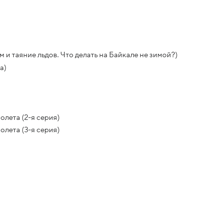
 и таяние льдов. Что делать на Байкале не зимой?)
а)
лета (2-я серия)
лета (3-я серия)