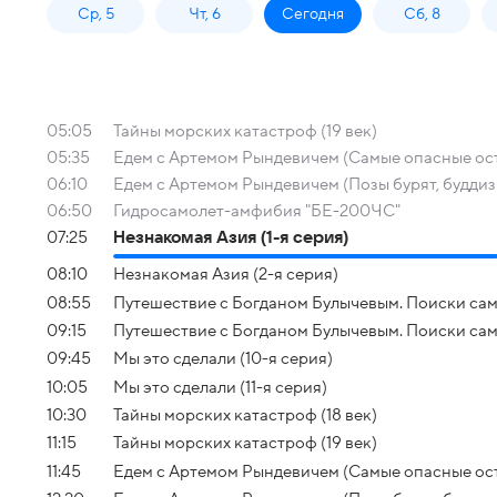
Ср, 5
Чт, 6
Сегодня
Сб, 8
05:05
Тайны морских катастроф (19 век)
05:35
Едем с Артемом Рындевичем (Самые опасные остро
06:10
Едем с Артемом Рындевичем (Позы бурят, буддизм
06:50
Гидросамолет-амфибия "БЕ-200ЧС"
07:25
Незнакомая Азия (1-я серия)
08:10
Незнакомая Азия (2-я серия)
08:55
Путешествие с Богданом Булычевым. Поиски само
09:15
Путешествие с Богданом Булычевым. Поиски само
09:45
Мы это сделали (10-я серия)
10:05
Мы это сделали (11-я серия)
10:30
Тайны морских катастроф (18 век)
11:15
Тайны морских катастроф (19 век)
11:45
Едем с Артемом Рындевичем (Самые опасные остро