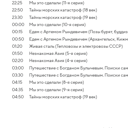
22:25
Мы это сделали (11-я серия)
22:50
Тайны морских катастроф (18 век)
23:30
Тайны морских катастроф (19 век)
00:00
Мы это сделали (10-я серия)
00:15
Едем с Артемом Рындевичем (Позы бурят, буддизм
00:50
Едем с Артемом Рындевичем (Архангельск, Кижм
01:20
Живая сталь (Тепловозы и электровозы СССР)
01:50
Незнакомая Азия (5-я серия)
02:20
Незнакомая Азия (4-я серия)
03:00
Путешествие с Богданом Булычевым. Поиски само
03:30
Путешествие с Богданом Булычевым. Поиски само
04:15
Мы это сделали (8-я серия)
04:35
Мы это сделали (9-я серия)
04:50
Тайны морских катастроф (19 век)