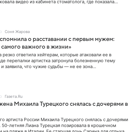
ковала видео из кабинета стоматолога, где показала
ия
Соня Жарова
спомнила о расставании с первым мужем:
самого важного в жизни»
 резко ответила хейтерам, которые атаковали ее в
оде перепалки артистка затронула болезненную тему
 и заявила, что чужие судьбы — не ее зона
ти. От Валентина
Газета.Ru
жена Михаила Турецкого снялась с дочерями в
го артиста России Михаила Турецкого снялась с дочерями
. 50-летняя Лиана Турецкая позировала в крошечном
 на пляже в Италии. Ее старшая дочь Сарина для отдыха