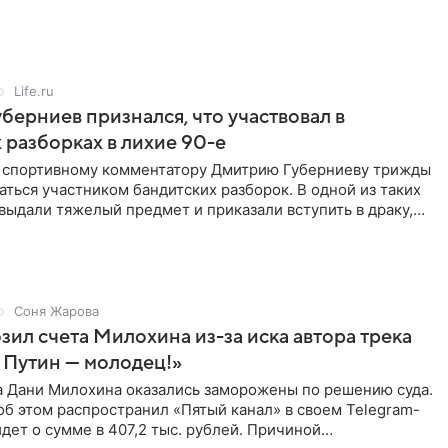
ритичен,
Life.ru
берниев признался, что участвовал в
 разборках в лихие 90-е
ы спортивному комментатору Дмитрию Губерниеву трижды
аться участником бандитских разборок. В одной из таких
выдали тяжелый предмет и приказали вступить в драку,
Соня Жарова
зил счета Милохина из-за иска автора трека
 Путин — молодец!»
а Дани Милохина оказались заморожены по решению суда.
б этом распространил «Пятый канал» в своем Telegram-
идет о сумме в 407,2 тыс. рублей. Причиной