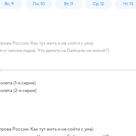
Вс, 9
Пн, 10
Вт, 11
Ср, 12
Чт, 13
ва России. Как тут жить и не сойти с ума)
 и таяние льдов. Что делать на Байкале не зимой?)
лета (1-я серия)
лета (2-я серия)
ва России. Как тут жить и не сойти с ума)