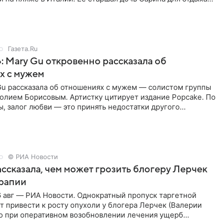
о
Газета.Ru
: Mary Gu откровенно рассказала об
х с мужем
Gu рассказала об отношениях с мужем — солистом группы
олием Борисовым. Артистку цитирует издание Popcake. По
, залог любви — это принять недостатки другого
кже
© РИА Новости
ссказала, чем может грозить блогеру Лерчек
ерапии
 авг — РИА Новости. Однократный пропуск таргетной
 привести к росту опухоли у блогера Лерчек (Валерии
но при оперативном возобновлении лечения ущерб