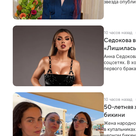
звезда опубли
процесс снят
10 часов назад
Седокова в
«Лишилась 
Анна Седокова
соцсетях. В х
первого брака
ответственнос
10 часов назад
50-летняя 
бикини
Жена народно
в купальниках
черном бикини