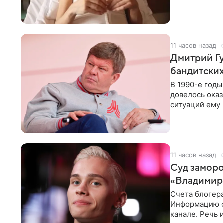
здоровью не к
11 часов назад
Дмитрий Гу
бандитских
В 1990-е год
довелось оказ
ситуаций ему 
однако он
11 часов назад
Суд заморо
«Владимир
Счета блогер
Информацию о
канале. Речь 