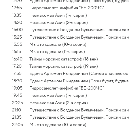
12:20
Едем с Артемом Рындевичем (Позы бурят, буддизм
12:55
Гидросамолет-амфибия "БЕ-200ЧС"
13:35
Незнакомая Азия (1-я серия)
14:20
Незнакомая Азия (2-я серия)
15:00
Путешествие с Богданом Булычевым. Поиски само
15:25
Путешествие с Богданом Булычевым. Поиски само
15:55
Мы это сделали (10-я серия)
16:15
Мы это сделали (11-я серия)
16:40
Тайны морских катастроф (18 век)
17:20
Тайны морских катастроф (19 век)
17:55
Едем с Артемом Рындевичем (Самые опасные остро
18:30
Едем с Артемом Рындевичем (Позы бурят, буддизм
19:05
Гидросамолет-амфибия "БЕ-200ЧС"
19:45
Незнакомая Азия (1-я серия)
20:25
Незнакомая Азия (2-я серия)
21:10
Путешествие с Богданом Булычевым. Поиски само
21:35
Путешествие с Богданом Булычевым. Поиски само
22:05
Мы это сделали (10-я серия)