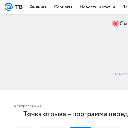
Фильмы
Сериалы
Новости и статьи
Те
См
* трансл
Телепрограмма
Точка отрыва – программа перед