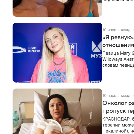
выбрала банд
10 часов назад
«Я ревную»
отношения
Певица Mary 
Wildways Анат
словам певицы
человека. Та
10 часов назад
Онколог ра
пропуск т
КРАСНОДАР, 6
терапии может
Чекалиной), 