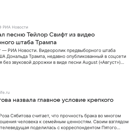
х
© РИА Новости
рал песню Тейлор Свифт из видео
ного штаба Трампа
г — РИА Новости. Видеоролик предвыборного штаба
ША Дональда Трампа, недавно опубликованный в соцсети
ся без звуковой дорожки в виде песни August («Август»)
ife.ru
това назвала главное условие крепкого
оза Сябитова считает, что прочность брака во многом
тношения человека к семейным ценностям. Своим взглядом
 телеведущая поделилась с корреспондентом Пятого