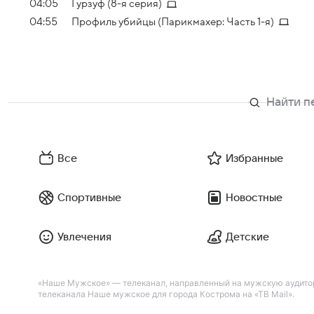
04:05
Гурзуф (8-я серия)
04:55
Профиль убийцы (Парикмахер: Часть 1-я)
Все
Избранные
Спортивные
Новостные
Увлечения
Детские
«Наше Мужское» — телеканал, направленный на мужскую аудитор
телеканала Наше мужское для города Кострома на «ТВ Mail».