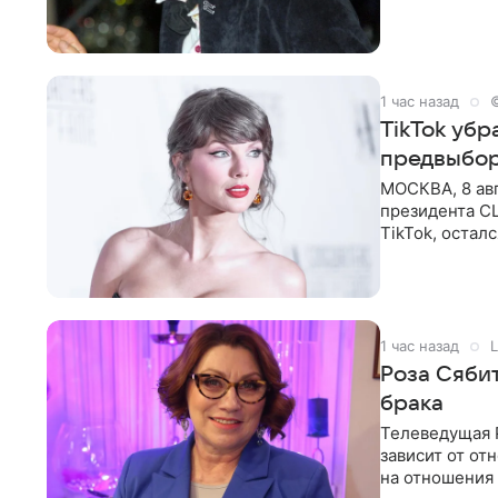
Shot. В рамка
1 час назад
TikTok уб
предвыбор
МОСКВА, 8 ав
президента С
TikTok, остал
американской
1 час назад
L
Роза Сяби
брака
Телеведущая Р
зависит от о
на отношения