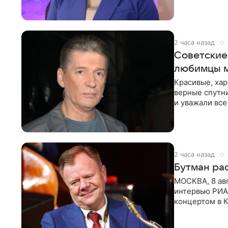
канала на
2 часа назад
Советские
любимцы 
Красивые, ха
верные спутни
и уважали все
в
2 часа назад
Бутман рас
МОСКВА, 8 ав
интервью РИА
концертом в К
друзья —