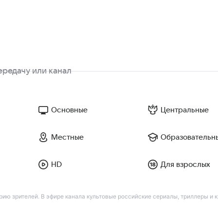
Основные
Центральные
Местные
Образовательн
HD
Для взрослых
ию зрителей. В эфире канала культовые российские сериалы, триллеры и