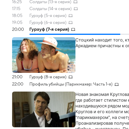
16:25
Солдаты (13-я серия)
17:15
Солдаты (14-я серия)
18:05
Гурзуф (5-я серия)
19:05
Гурзуф (6-я серия)
20:00
Гурзуф (7-я серия)
Стоцкий находит того, кт
Аркадием причастны к о
21:00
Гурзуф (8-я серия)
22:00
Профиль убийцы (Парикмахер: Часть 1-я)
Новая знакомая Круглова
где работает стилистом 
находившуюся рядом моде
Круглов и его коллеги м
"парикмахером", на счет
Проанализировав получе
убийца - иностранец. По