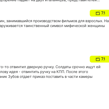
у парикмахерского оборудования. Выясняется, что один из
естру, которую обнаружили убитой и скальпированной
7.1
ин, занимавшийся производством фильмов для взрослых. На
наруживается таинственный символ мифической женщины
7.1
то-то отвинтил дверную ручку. Солдаты срочно ищут ей
лову идея - отвинтить ручку на КПП. После этого
ик Зубов отдает приказ поставить в части камеры