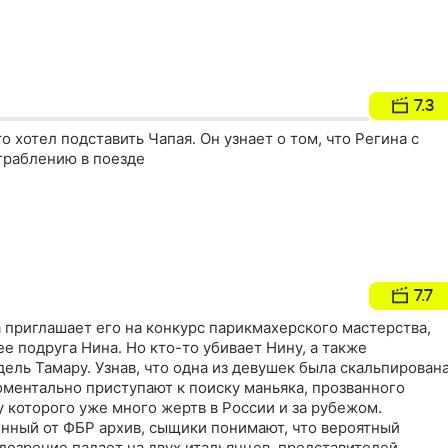
7.3
о хотел подставить Чапая. Он узнает о том, что Регина с
граблению в поезде
7.7
 приглашает его на конкурс парикмахерского мастерства,
ее подруга Нина. Но кто-то убивает Нину, а также
ль Тамару. Узнав, что одна из девушек была скальпирована
оментально приступают к поиску маньяка, прозванного
у которого уже много жертв в России и за рубежом.
нный от ФБР архив, сыщики понимают, что вероятный
дозрение падает на двух итальянцев, представителей