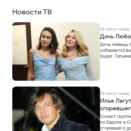
Новости ТВ
26 минут назад
Дочь Любо
Дочь певицы Л
собирается вз
Super. Татьян
поскольку им
56 минут назад
Илья Лагу
сгоревшег
Солист групп
по Европе и 
сгоревшего до