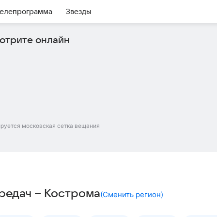
елепрограмма
Звезды
отрите онлайн
ируется московская сетка вещания
редач – Кострома
(
Сменить регион
)