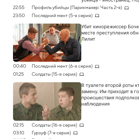
компании по производств
22:55
Профиль убийцы (Парикмахер: Часть 2-я)
них в детстве потерял с
23:50
Последний мент (5-я серия)
Убит кинорежиссер Бочк
месте преступления об
Лилит
00:40
Последний мент (6-я серия)
01:25
Солдаты (15-я серия)
В туалете второй роты к
замену. Им приходит в го
происшествия подполковн
наблюдения
02:15
Солдаты (16-я серия)
03:10
Гурзуф (7-я серия)