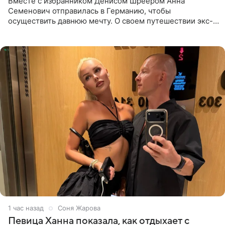
Вместе с избранником Денисом Шреером Анна
Семенович отправилась в Германию, чтобы
осуществить давнюю мечту. О своем путешествии экс-
солистка «Блестящих» рассказала поклонникам на
личной странице в социальной
1 час назад
Соня Жарова
Певица Ханна показала, как отдыхает с