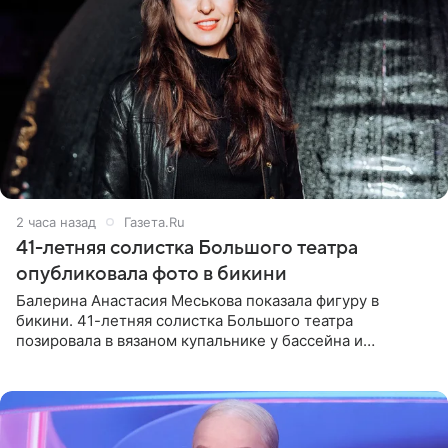
2 часа назад
Газета.Ru
41-летняя солистка Большого театра
опубликовала фото в бикини
Балерина Анастасия Меськова показала фигуру в
бикини. 41-летняя солистка Большого театра
позировала в вязаном купальнике у бассейна и
опубликовала фото в личном блоге. Артистка
поделилась кадрами с отдыха за