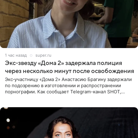
1 час назад
super.ru
Экс‑звезду «Дома 2» задержала полиция
через несколько минут после освобождения
Экс‑участницу «Дома 2» Анастасию Брагину задержали
по подозрению в изготовлении и распространении
порнографии. Как сообщает Telegram-канал SHOT,
девушка может оказаться в СИЗО. Следствие
ходатайствует об