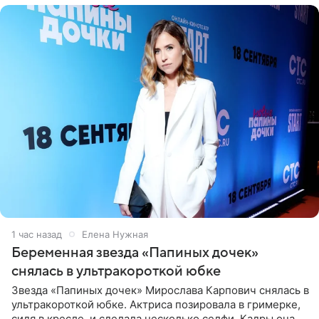
1 час назад
Елена Нужная
Беременная звезда «Папиных дочек»
снялась в ультракороткой юбке
Звезда «Папиных дочек» Мирослава Карпович снялась в
ультракороткой юбке. Актриса позировала в гримерке,
сидя в кресле, и сделала несколько селфи. Кадры она