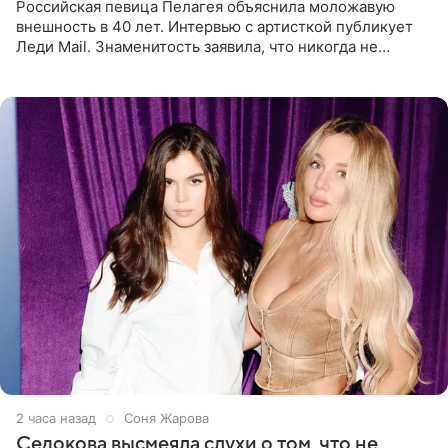
Российская певица Пелагея объяснила моложавую
внешность в 40 лет. Интервью с артисткой публикует
Леди Mail. Знаменитость заявила, что никогда не
прибегала к филлерам. При этом она регулярно
посещает
2 часа назад
Соня Жарова
Седокова высмеяла слухи о том, что не