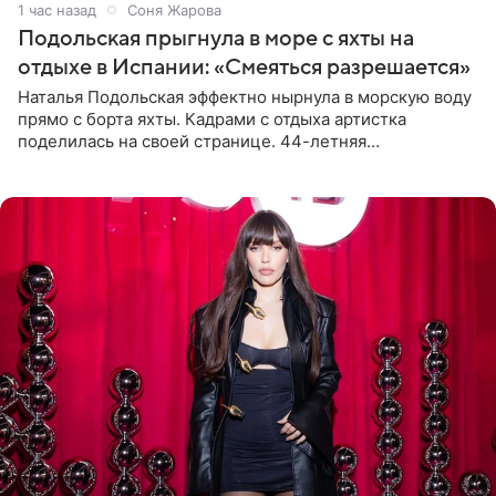
1 час назад
Соня Жарова
Подольская прыгнула в море с яхты на
отдыхе в Испании: «Смеяться разрешается»
Наталья Подольская эффектно нырнула в морскую воду
прямо с борта яхты. Кадрами с отдыха артистка
поделилась на своей странице. 44-летняя
знаменитость предстала перед поклонниками в ярком
розовом купальнике с