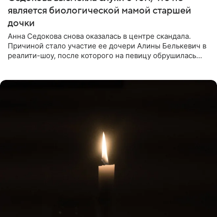
является биологической мамой старшей
дочки
Анна Седокова снова оказалась в центре скандала.
Причиной стало участие ее дочери Алины Белькевич в
реалити-шоу, после которого на певицу обрушилась
новая волна агрессии. Хейтеры не ограничились
привычной