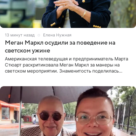
13 минут назад
Елена Нужная
Меган Маркл осудили за поведение на
светском ужине
Американская телеведущая и предприниматель Марта
Стюарт раскритиковала Меган Маркл за манеры на
светском мероприятии. Знаменитость поделилась
деталями личной встречи с герцогиней Сассекской,
пишет PageSix. По