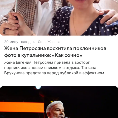
20 минут назад
Соня Жарова
Жена Петросяна восхитила поклонников
фото в купальнике: «Как сочно»
Жена Евгения Петросяна привела в восторг
подписчиков новым снимком с отдыха. Татьяна
Брухунова предстала перед публикой в эффектном
черно-сиреневом монокини, позируя прямо в бассейне.
«Ох, как сочно», «Татьяна,