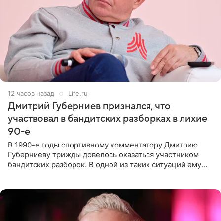
12 часов назад
Life.ru
Дмитрий Губерниев признался, что
участвовал в бандитских разборках в лихие
90-е
В 1990-е годы спортивному комментатору Дмитрию
Губерниеву трижды довелось оказаться участником
бандитских разборок. В одной из таких ситуаций ему
выдали тяжелый предмет и приказали вступить в драку,
однако он