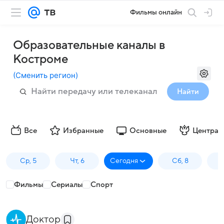
Фильмы онлайн
Образовательные каналы в
Костроме
(
Сменить регион
)
Найти
Все
Избранные
Основные
Централ
Ср, 5
Чт, 6
Сегодня
Сб, 8
Фильмы
Сериалы
Спорт
Доктор