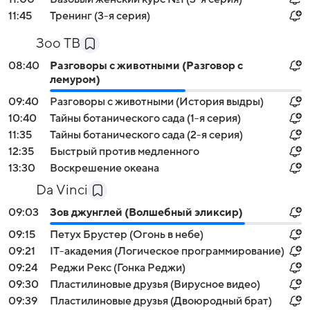
11:45
Тренинг (3-я серия)
Зоо ТВ
08:40
Разговоры с животными (Разговор с
лемуром)
09:40
Разговоры с животными (История выдры)
10:40
Тайны ботанического сада (1-я серия)
11:35
Тайны ботанического сада (2-я серия)
12:35
Быстрый против медленного
13:30
Воскрешение океана
Da Vinci
09:03
Зов джунглей (Волшебный эликсир)
09:15
Петух Брустер (Огонь в небе)
09:21
IT-академия (Логическое программирование)
09:24
Реджи Рекс (Гонка Реджи)
09:30
Пластилиновые друзья (Вирусное видео)
09:39
Пластилиновые друзья (Двоюродный брат)