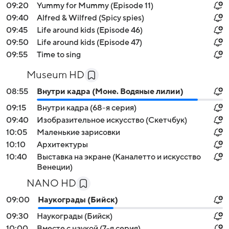
09:20
Yummy for Mummy (Episode 11)
09:40
Alfred & Wilfred (Spicy spies)
09:45
Life around kids (Episode 46)
09:50
Life around kids (Episode 47)
09:55
Time to sing
Museum HD
08:55
Внутри кадра (Моне. Водяные лилии)
09:15
Внутри кадра (68-я серия)
09:40
Изобразительное искусство (Скетчбук)
10:05
Маленькие зарисовки
10:10
Архитектуры
10:40
Выставка на экране (Каналетто и искусство
Венеции)
NANO HD
09:00
Наукограды (Бийск)
09:30
Наукограды (Бийск)
10:00
Вместе с наукой (7-я серия)