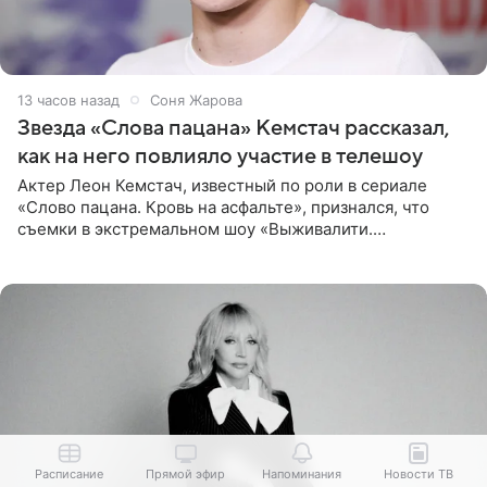
13 часов назад
Соня Жарова
Звезда «Слова пацана» Кемстач рассказал,
как на него повлияло участие в телешоу
Актер Леон Кемстач, известный по роли в сериале
«Слово пацана. Кровь на асфальте», признался, что
съемки в экстремальном шоу «Выживалити.
Наследники» кардинально повлияли на его образ жизни.
Подробностями он
Расписание
Прямой эфир
Напоминания
Новости ТВ