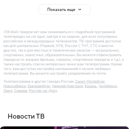
Показать еще
«ТВ Mail» предлагает вам ознакомиться с подробной программой
телепередач на сегодня, завтра и на неделю, для всех популярных
российских и международных телеканалов. ТВ-программа доступна
как для центральных (Первый, НТВ, Россия 1, ТНТ, СТС и многих
других), так и для местных и тематических каналов — музыкальных,
спортивных, новостных, образовательных. Вы можете отфильтровать
передачи по жанрам (фильмы, сериалы, спортивные передачи и т.д.), а
также настроить список интересных лично вам телепрограмм. Кроме
того, вам доступна настройка напоминаний о начале любимых
телепрограмм. Вы можете настроить уведомления по почте.
Телепрограмма в других городах России:
Санкт-Петербург
,
Новосибирск
,
Екатеринбург
,
Нижний Новгород
,
Казань
,
Челябинск
,
Омск
,
Самара
,
Ростов-на-Дону
.
Новости ТВ