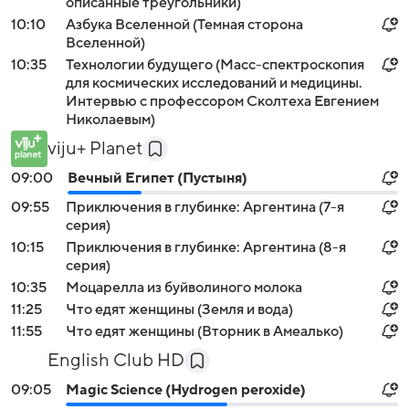
описанные треугольники)
10:10
Азбука Вселенной (Темная сторона
Вселенной)
10:35
Технологии будущего (Масс-спектроскопия
для космических исследований и медицины.
Интервью с профессором Сколтеха Евгением
Николаевым)
viju+ Planet
09:00
Вечный Египет (Пустыня)
09:55
Приключения в глубинке: Аргентина (7-я
серия)
10:15
Приключения в глубинке: Аргентина (8-я
серия)
10:35
Моцарелла из буйволиного молока
11:25
Что едят женщины (Земля и вода)
11:55
Что едят женщины (Вторник в Амеалько)
English Club HD
09:05
Magic Science (Hydrogen peroxide)