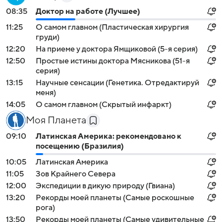
08:35
Доктор на работе (Лучшее)
11:25
О самом главном (Пластическая хирургия
груди)
12:20
На приеме у доктора Ямщиковой (5-я серия)
12:50
Простые истины доктора Мясникова (51-я
серия)
13:15
Научные сенсации (Генетика. Отредактируй
меня)
14:05
О самом главном (Скрытый инфаркт)
Моя Планета
09:10
Латинская Америка: рекомендовано к
посещению (Бразилия)
10:05
Латинская Америка
11:05
Зов Крайнего Севера
12:00
Экспедиции в дикую природу (Гвиана)
13:20
Рекорды моей планеты (Самые роскошные
рога)
13:50
Рекорды моей планеты (Самые удивительные