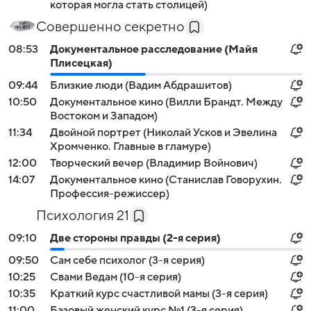
которая могла стать столицей)
Совершенно секретно
08:53
Документальное расследование (Майя
Плисецкая)
09:44
Близкие люди (Вадим Абдрашитов)
10:50
Документальное кино (Вилли Брандт. Между
Востоком и Западом)
11:34
Двойной портрет (Николай Усков и Эвелина
Хромченко. Главные в гламуре)
12:00
Творческий вечер (Владимир Войнович)
14:07
Документальное кино (Станислав Говорухин.
Профессия-режиссер)
Психология 21
09:10
Две стороны правды (2-я серия)
09:50
Сам себе психолог (3-я серия)
10:25
Свами Ведам (10-я серия)
10:35
Краткий курс счастливой мамы (3-я серия)
11:00
Базовый женский курс №1 (3-я серия)