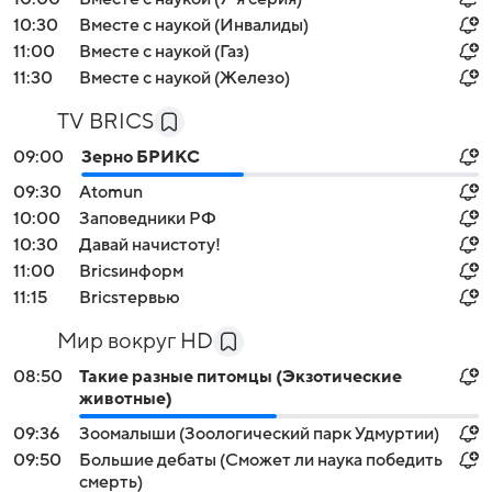
10:30
Вместе с наукой (Инвалиды)
11:00
Вместе с наукой (Газ)
11:30
Вместе с наукой (Железо)
TV BRICS
09:00
Зерно БРИКС
09:30
Atomun
10:00
Заповедники РФ
10:30
Давай начистоту!
11:00
Bricsинформ
11:15
Bricsтервью
Мир вокруг HD
08:50
Такие разные питомцы (Экзотические
животные)
09:36
Зоомалыши (Зоологический парк Удмуртии)
09:50
Большие дебаты (Сможет ли наука победить
смерть)