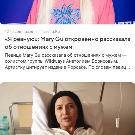
12 часов назад
Газета.Ru
«Я ревную»: Mary Gu откровенно рассказала
об отношениях с мужем
Певица Mary Gu рассказала об отношениях с мужем —
солистом группы Wildways Анатолием Борисовым.
Артистку цитирует издание Popcake. По словам певицы,
залог любви — это принять недостатки другого
человека. Также