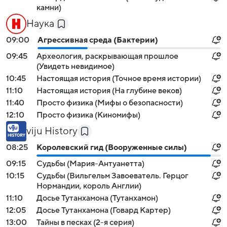
камни)
Наука
09:00
Агрессивная среда (Бактерии)
09:45
Археология, раскрывающая прошлое
(Увидеть невидимое)
10:45
Настоящая история (Точное время истории)
11:10
Настоящая история (На глубине веков)
11:40
Просто физика (Мифы о безопасности)
12:10
Просто физика (Киномифы)
viju History
08:25
Королевский гид (Вооруженные силы)
09:15
Судьбы (Мария-Антуанетта)
10:15
Судьбы (Вильгельм Завоеватель. Герцог
Нормандии, король Англии)
11:10
Досье Тутанхамона (Тутанхамон)
12:05
Досье Тутанхамона (Говард Картер)
13:00
Тайны в песках (2-я серия)