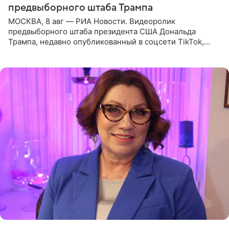
предвыборного штаба Трампа
МОСКВА, 8 авг — РИА Новости. Видеоролик
предвыборного штаба президента США Дональда
Трампа, недавно опубликованный в соцсети TikTok,
остался без звуковой дорожки в виде песни August
(«Август») американской