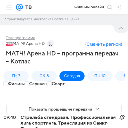
Фильмы онлайн
* транслируется московская сетка вещания
Телепрограмма
МАТЧ! Арена HD
(
Сменить регион
)
МАТЧ! Арена HD – программа передач
– Котлас
Пт, 7
Сб, 8
Сегодня
Пн, 10
Вт,
Фильмы
Сериалы
Спорт
Показать прошедшие передачи
09:40
Стрельба стендовая. Профессиональная
лига спортинга. Трансляция из Санкт-