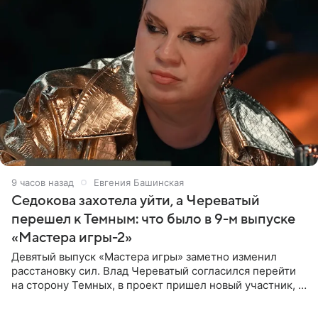
9 часов назад
Евгения Башинская
Седокова захотела уйти, а Череватый
перешел к Темным: что было в 9-м выпуске
«Мастера игры-2»
Девятый выпуск «Мастера игры» заметно изменил
расстановку сил. Влад Череватый согласился перейти
на сторону Темных, в проект пришел новый участник, а
Курбан Омаров и Анна Седокова оказались под таким
давлением.