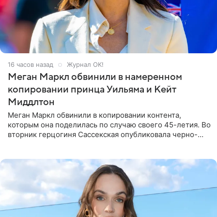
16 часов назад
Журнал OK!
Меган Маркл обвинили в намеренном
копировании принца Уильяма и Кейт
Миддлтон
Меган Маркл обвинили в копировании контента,
которым она поделилась по случаю своего 45-летия. Во
вторник герцогиня Сассекская опубликовала черно-
белую фотографию, на которой она прыгает в бассейн с
воздушными