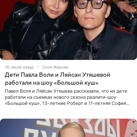
16 часов назад
Соня Жарова
Дети Павла Воли и Ляйсан Утяшевой
работали на шоу «Большой куш»
Павел Воля и Ляйсан Утяшева рассказали, что их дети
работали на съемках нового сезона реалити-шоу
«Большой куш». 13-летние Роберт и 11-летняя София
отправились вместе с родителями в Таиланд и успели
поработать