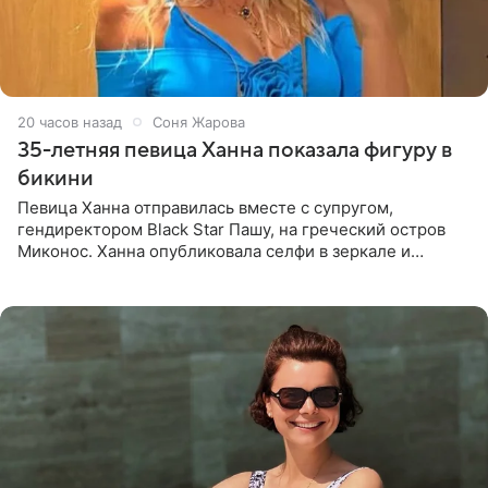
20 часов назад
Соня Жарова
35-летняя певица Ханна показала фигуру в
бикини
Певица Ханна отправилась вместе с супругом,
гендиректором Black Star Пашу, на греческий остров
Миконос. Ханна опубликовала селфи в зеркале и
призналась, что сейчас особенно довольна собой. По
словам певицы, она