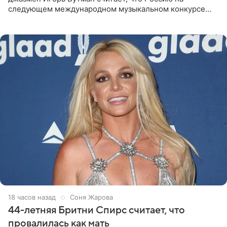
следующем международном музыкальном конкурсе
«Интервидение» могла бы представить молодая певица
Варвара Убель, так
18 часов назад
Соня Жарова
44-летняя Бритни Спирс считает, что
провалилась как мать