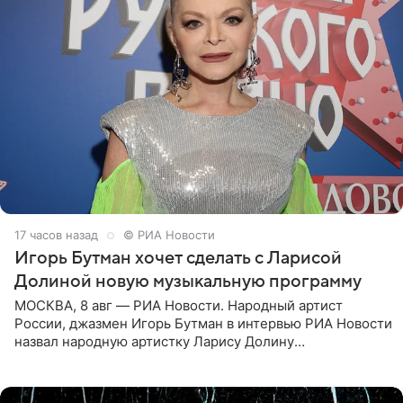
17 часов назад
© РИА Новости
Игорь Бутман хочет сделать с Ларисой
Долиной новую музыкальную программу
МОСКВА, 8 авг — РИА Новости. Народный артист
России, джазмен Игорь Бутман в интервью РИА Новости
назвал народную артистку Ларису Долину
великолепной певицей и рассказал о желании сделать с
ней новую совместную