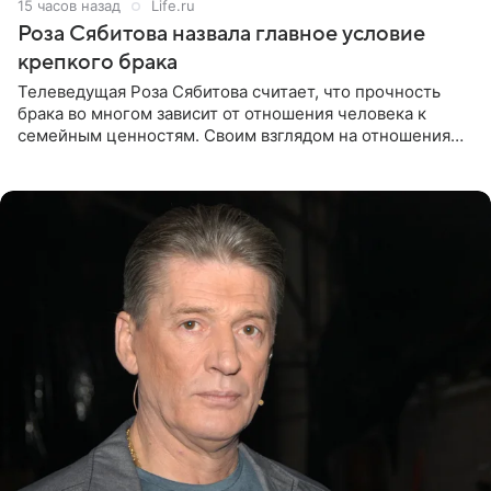
15 часов назад
Life.ru
Роза Сябитова назвала главное условие
крепкого брака
Телеведущая Роза Сябитова считает, что прочность
брака во многом зависит от отношения человека к
семейным ценностям. Своим взглядом на отношения
телеведущая поделилась с корреспондентом Пятого
канала на