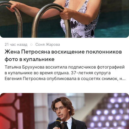
21 час назад
Соня Жарова
Жена Петросяна восхищение поклонников
фото в купальнике
Татьяна Брухунова восхитила подписчиков фотографией
в купальнике во время отдыха. 37-летняя супруга
Евгения Петросяна опубликовала в соцсетях снимок, на
котором позирует у бассейна в белоснежном монокини
с