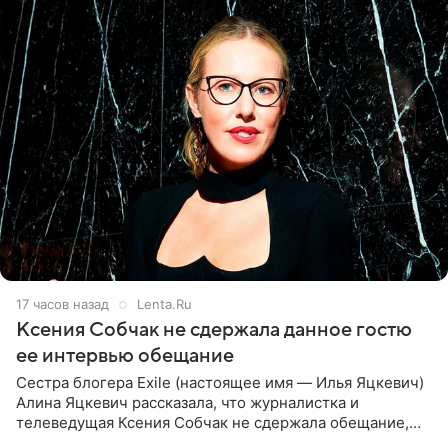
17 часов назад
Lenta.Ru
Ксения Собчак не сдержала данное гостю
ее интервью обещание
Сестра блогера Exile (настоящее имя — Илья Яцкевич)
Алина Яцкевич рассказала, что журналистка и
телеведущая Ксения Собчак не сдержала обещание,
которое дала ему во время интервью с ним. Об этом она