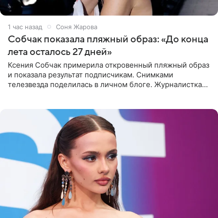
1 час назад
Соня Жарова
Собчак показала пляжный образ: «До конца
лета осталось 27 дней»
Ксения Собчак примерила откровенный пляжный образ
и показала результат подписчикам. Снимками
телезвезда поделилась в личном блоге. Журналистка
сейчас отдыхает за рубежом. На свежем кадре Собчак
запечатлена в