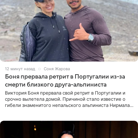
12 минут назад
Соня Жарова
Боня прервала ретрит в Португалии из-за
смерти близкого друга-альпиниста
Виктория Боня прервала свой ретрит в Португалии и
срочно вылетела домой. Причиной стало известие о
гибели знаменитого непальского альпиниста Нирмала
«Нимса» Пурджи, которого модель называла своим
близким другом