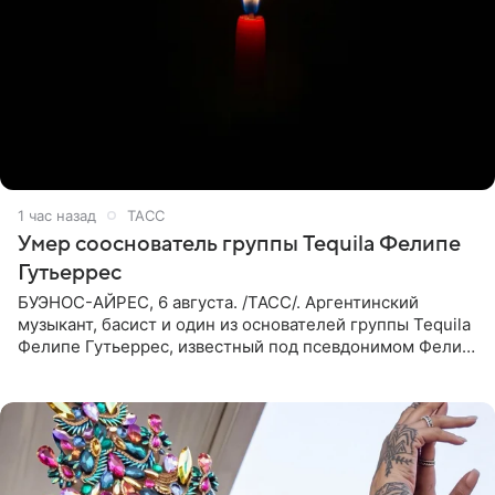
1 час назад
ТАСС
Умер сооснователь группы Tequila Фелипе
Гутьеррес
БУЭНОС-АЙРЕС, 6 августа. /ТАСС/. Аргентинский
музыкант, басист и один из основателей группы Tequila
Фелипе Гутьеррес, известный под псевдонимом Фелипе
Липе, умер на 69-м году жизни. Об этом сообщил его
бывший