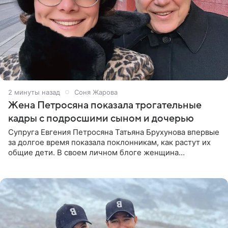
2 минуты назад
Соня Жарова
Жена Петросяна показала трогательные
кадры с подросшими сыном и дочерью
Супруга Евгения Петросяна Татьяна Брухунова впервые
за долгое время показала поклонникам, как растут их
общие дети. В своем личном блоге женщина
опубликовала редкие кадры с шестилетним сыном
Ваганом и