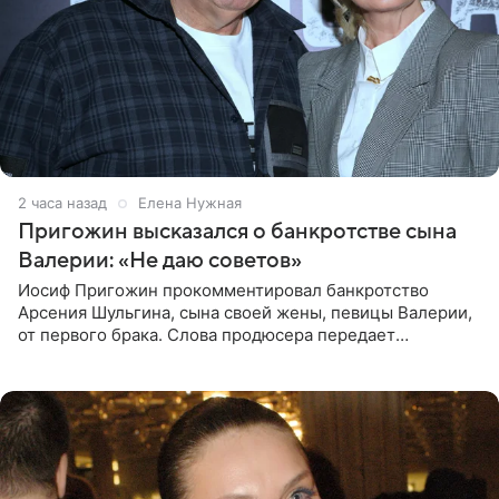
2 часа назад
Елена Нужная
Пригожин высказался о банкротстве сына
Валерии: «Не даю советов»
Иосиф Пригожин прокомментировал банкротство
Арсения Шульгина, сына своей жены, певицы Валерии,
от первого брака. Слова продюсера передает
«СтарХит». Пригожин признался, что не лезет в дела
взрослых детей, и