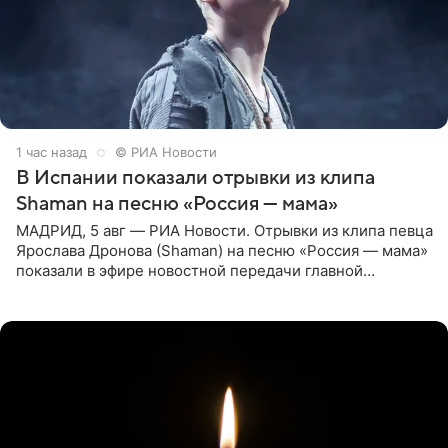
1 час назад
© РИА Новости
В Испании показали отрывки из клипа
Shaman на песню «Россия — мама»
МАДРИД, 5 авг — РИА Новости. Отрывки из клипа певца
Ярослава Дронова (Shaman) на песню «Россия — мама»
показали в эфире новостной передачи главной
государственной телерадиовещательной корпорации
Испании RTVE.