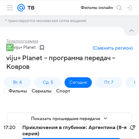
Фильмы онлайн
* транслируется московская сетка вещания
Телепрограмма
viju+ Planet
(
Сменить регион
)
viju+ Planet – программа передач –
Ковров
Вт, 4
Ср, 5
Сегодня
Пт, 7
Сб
Фильмы
Сериалы
Спорт
Показать прошедшие передачи
17:20
Приключения в глубинке: Аргентина (8-я
серия)