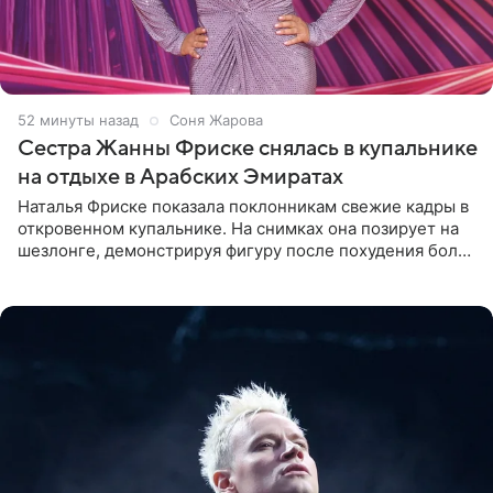
52 минуты назад
Соня Жарова
Сестра Жанны Фриске снялась в купальнике
на отдыхе в Арабских Эмиратах
Наталья Фриске показала поклонникам свежие кадры в
откровенном купальнике. На снимках она позирует на
шезлонге, демонстрируя фигуру после похудения более
чем на десять килограммов. В подписи к посту