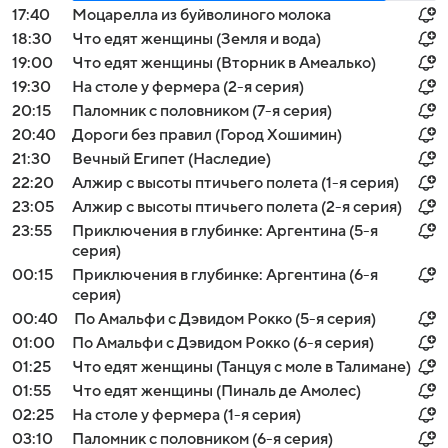
17:40
Моцарелла из буйволиного молока
18:30
Что едят женщины (Земля и вода)
19:00
Что едят женщины (Вторник в Амеалько)
19:30
На столе у фермера (2-я серия)
20:15
Паломник с половником (7-я серия)
20:40
Дороги без правил (Город Хошимин)
21:30
Вечный Египет (Наследие)
22:20
Алжир с высоты птичьего полета (1-я серия)
23:05
Алжир с высоты птичьего полета (2-я серия)
23:55
Приключения в глубинке: Аргентина (5-я
серия)
00:15
Приключения в глубинке: Аргентина (6-я
серия)
00:40
По Амальфи с Дэвидом Рокко (5-я серия)
01:00
По Амальфи с Дэвидом Рокко (6-я серия)
01:25
Что едят женщины (Танцуя с моле в Талимане)
01:55
Что едят женщины (Пиналь де Амолес)
02:25
На столе у фермера (1-я серия)
03:10
Паломник с половником (6-я серия)