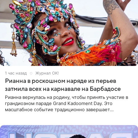
1 час назад
Журнал OK!
Рианна в роскошном наряде из перьев
затмила всех на карнавале на Барбадосе
Рианна вернулась на родину, чтобы принять участие в
грандиозном параде Grand Kadooment Day. Это
масштабное событие традиционно завершает
ежегодный фестиваль урожая Crop Over, посвященный
окончанию сбора