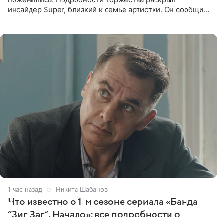
инсайдер Super, близкий к семье артистки. Он сообщил,
что отец невесты остался в полном восторге от
праздника.
1 час назад
Никита Шабанов
Что известно о 1-м сезоне сериала «Банда
“Зиг Заг”. Начало»: все подробности о