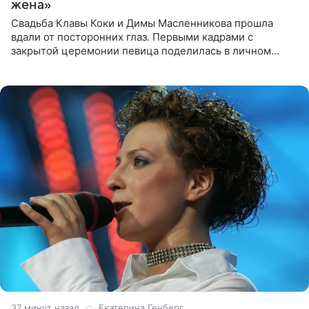
жена»
Свадьба Клавы Коки и Димы Масленникова прошла
вдали от посторонних глаз. Первыми кадрами с
закрытой церемонии певица поделилась в личном
блоге. Артистка выложила серию свадебных снимков и
оставила лаконичную
37 минут назад
Екатерина Генберг