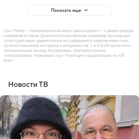
Показать еще
viju+ Planet — познавательный канал «два в одном» — о дикой природе
и мировой истории. Документальные фильмы производства ведущих
телестудий мира: удивительные исследования и заметки известных
путешественников, историков и натуралистов — в Full HD качестве и
пятиканальным звуком, без рекламы. Смотрите полную
телепрограмму телеканала viju+ Planet для города Ковров на «ТВ
Mail».
Новости ТВ