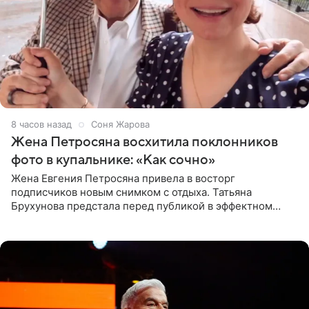
8 часов назад
Соня Жарова
Жена Петросяна восхитила поклонников
фото в купальнике: «Как сочно»
Жена Евгения Петросяна привела в восторг
подписчиков новым снимком с отдыха. Татьяна
Брухунова предстала перед публикой в эффектном
черно-сиреневом монокини, позируя прямо в бассейне.
«Ох, как сочно», «Татьяна,