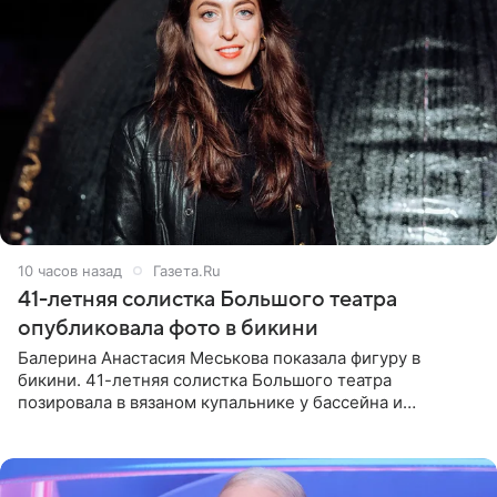
10 часов назад
Газета.Ru
41-летняя солистка Большого театра
опубликовала фото в бикини
Балерина Анастасия Меськова показала фигуру в
бикини. 41-летняя солистка Большого театра
позировала в вязаном купальнике у бассейна и
опубликовала фото в личном блоге. Артистка
поделилась кадрами с отдыха за