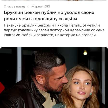
7 часов назад
Журнал OK!
Бруклин Бекхэм публично уколол своих
родителей в годовщину свадьбы
Накануне Бруклин Бекхэм и Никола Пельтц отметили
первую годовщину своей повторной церемонии обмена
клятвами любви и верности, на которую не позвали
никого из клана Бекхэм. По словам инсайдеров, пара
считает это