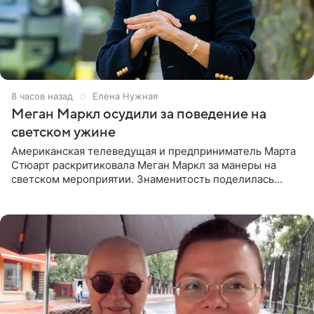
8 часов назад
Елена Нужная
Меган Маркл осудили за поведение на
светском ужине
Американская телеведущая и предприниматель Марта
Стюарт раскритиковала Меган Маркл за манеры на
светском мероприятии. Знаменитость поделилась
деталями личной встречи с герцогиней Сассекской,
пишет PageSix. По