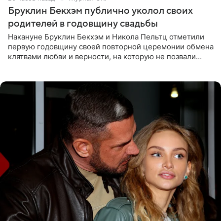
Бруклин Бекхэм публично уколол своих
родителей в годовщину свадьбы
Накануне Бруклин Бекхэм и Никола Пельтц отметили
первую годовщину своей повторной церемонии обмена
клятвами любви и верности, на которую не позвали
никого из клана Бекхэм. По словам инсайдеров, пара
считает это