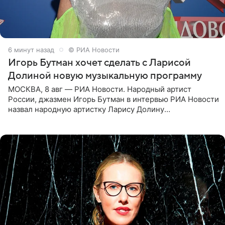
6 минут назад
© РИА Новости
Игорь Бутман хочет сделать с Ларисой
Долиной новую музыкальную программу
МОСКВА, 8 авг — РИА Новости. Народный артист
России, джазмен Игорь Бутман в интервью РИА Новости
назвал народную артистку Ларису Долину
великолепной певицей и рассказал о желании сделать с
ней новую совместную