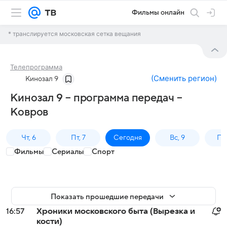
Фильмы онлайн
* транслируется московская сетка вещания
Телепрограмма
(
Сменить регион
)
Кинозал 9
Кинозал 9 – программа передач –
Ковров
Чт, 6
Пт, 7
Сегодня
Вс, 9
Пн,
Фильмы
Сериалы
Спорт
Показать прошедшие передачи
16:57
Хроники московского быта (Вырезка и
кости)