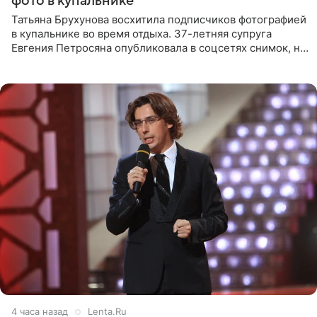
фото в купальнике
Татьяна Брухунова восхитила подписчиков фотографией
в купальнике во время отдыха. 37-летняя супруга
Евгения Петросяна опубликовала в соцсетях снимок, на
котором позирует у бассейна в белоснежном монокини
с
4 часа назад
Lenta.Ru