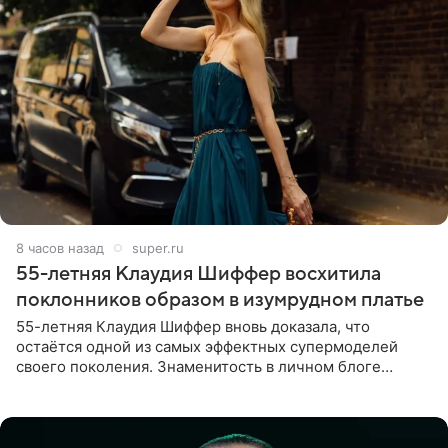
8 часов назад
super.ru
55-летняя Клаудия Шиффер восхитила
поклонников образом в изумрудном платье
55-летняя Клаудия Шиффер вновь доказала, что
остаётся одной из самых эффектных супермоделей
своего поколения. Знаменитость в личном блоге
поделилась фотографиями с недавней свадьбы, где
появилась в роли гостьи,