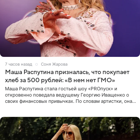
7 часов назад
Соня Жарова
Маша Распутина призналась, что покупает
хлеб за 500 рублей: «В нем нет ГМО»
Маша Распутина стала гостьей шоу «PROпуск» и
откровенно поведала ведущему Георгию Иващенко о
своих финансовых привычках. По словам артистки, она
давно перестала следить за тратами и может позволить
себе жить,