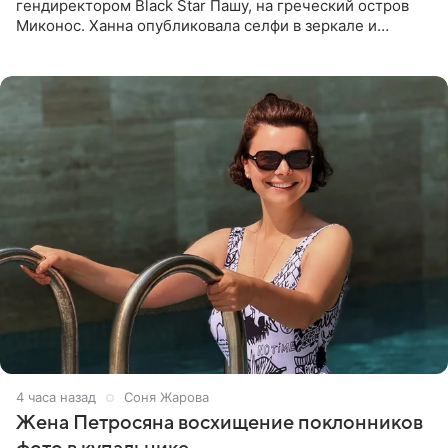
гендиректором Black Star Пашу, на греческий остров
Миконос. Ханна опубликовала селфи в зеркале и
призналась, что сейчас особенно довольна собой. По
словам певицы, она
4 часа назад
Соня Жарова
Жена Петросяна восхищение поклонников