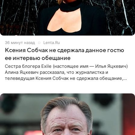
36 минут назад
Lenta.Ru
Ксения Собчак не сдержала данное гостю
ее интервью обещание
Сестра блогера Exile (настоящее имя — Илья Яцкевич)
Алина Яцкевич рассказала, что журналистка и
телеведущая Ксения Собчак не сдержала обещание,
которое дала ему во время интервью с ним. Об этом она
заявила в