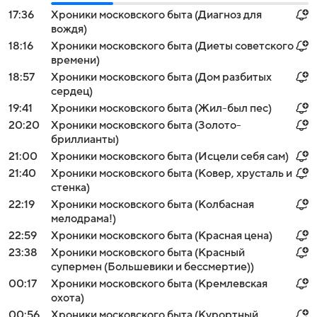
17:36
Хроники московского быта (Диагноз для
вождя)
18:16
Хроники московского быта (Диеты советского
времени)
18:57
Хроники московского быта (Дом разбитых
сердец)
19:41
Хроники московского быта (Жил-был пес)
20:20
Хроники московского быта (Золото-
бриллианты)
21:00
Хроники московского быта (Исцели себя сам)
21:40
Хроники московского быта (Ковер, хрусталь и
стенка)
22:19
Хроники московского быта (Колбасная
мелодрама!)
22:59
Хроники московского быта (Красная цена)
23:38
Хроники московского быта (Красный
супермен (Большевики и бессмертие))
00:17
Хроники московского быта (Кремлевская
охота)
00:56
Хроники московского быта (Курортный