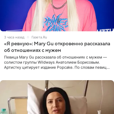
3 часа назад
Газета.Ru
«Я ревную»: Mary Gu откровенно рассказала
об отношениях с мужем
Певица Mary Gu рассказала об отношениях с мужем —
солистом группы Wildways Анатолием Борисовым.
Артистку цитирует издание Popcake. По словам певицы,
залог любви — это принять недостатки другого
человека. Также