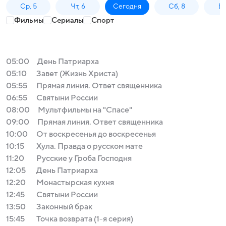
Ср, 5
Чт, 6
Сегодня
Сб, 8
Вс
Фильмы
Сериалы
Спорт
05:00
День Патриарха
05:10
Завет (Жизнь Христа)
05:55
Прямая линия. Ответ священника
06:55
Святыни России
08:00
Мультфильмы на "Спасе"
09:00
Прямая линия. Ответ священника
10:00
От воскресенья до воскресенья
10:15
Хула. Правда о русском мате
11:20
Русские у Гроба Господня
12:05
День Патриарха
12:20
Монастырская кухня
12:45
Святыни России
13:50
Законный брак
15:45
Точка возврата (1-я серия)