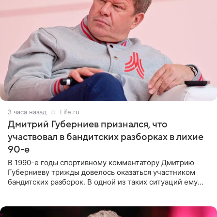
3 часа назад
Life.ru
Дмитрий Губерниев признался, что
участвовал в бандитских разборках в лихие
90-е
В 1990-е годы спортивному комментатору Дмитрию
Губерниеву трижды довелось оказаться участником
бандитских разборок. В одной из таких ситуаций ему
выдали тяжелый предмет и приказали вступить в драку,
однако он