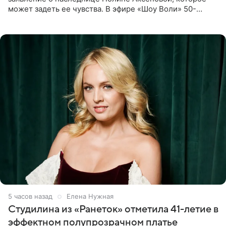
может задеть ее чувства. В эфире «Шоу Воли» 50-
летняя знаменитость откровенно призналась, что не
считает свою дочь
5 часов назад
Елена Нужная
Студилина из «Ранеток» отметила 41-летие в
эффектном полупрозрачном платье