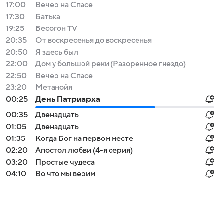
17:00
Вечер на Спасе
17:30
Батька
19:25
Бесогон TV
20:35
От воскресенья до воскресенья
20:50
Я здесь был
22:00
Дом у большой реки (Разоренное гнездо)
22:50
Вечер на Спасе
23:20
Мeтанoйя
00:25
День Патриарха
00:35
Двенадцать
01:05
Двенадцать
01:35
Когда Бог на первом месте
02:20
Апостол любви (4-я серия)
03:20
Простые чудеса
04:10
Во что мы верим