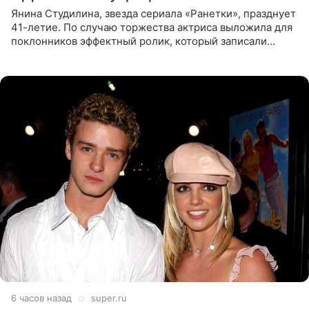
Янина Студилина, звезда сериала «Ранетки», празднует
41-летие. По случаю торжества актриса выложила для
поклонников эффектный ролик, который записали
прошлой ночью. В кадре артистка предстала в
вечернем
6 часов назад
super.ru