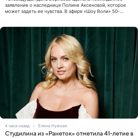
заявление о наследнице Полине Аксеновой, которое
может задеть ее чувства. В эфире «Шоу Воли» 50-
летняя знаменитость откровенно призналась, что не
считает свою дочь
4 часа назад
Елена Нужная
Студилина из «Ранеток» отметила 41-летие в