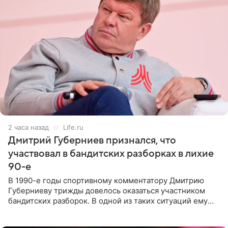
2 часа назад
Life.ru
Дмитрий Губерниев признался, что
участвовал в бандитских разборках в лихие
90-е
В 1990-е годы спортивному комментатору Дмитрию
Губерниеву трижды довелось оказаться участником
бандитских разборок. В одной из таких ситуаций ему
выдали тяжелый предмет и приказали вступить в драку,
однако он