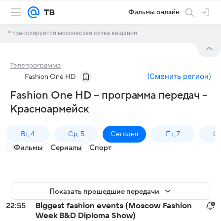
Фильмы онлайн
* транслируется московская сетка вещания
Телепрограмма
(
Сменить регион
)
Fashion One HD
Fashion One HD – программа передач –
Красноармейск
Вт, 4
Ср, 5
Сегодня
Пт, 7
Сб
Фильмы
Сериалы
Спорт
Показать прошедшие передачи
22:55
Biggest fashion events (Moscow Fashion
Week B&D Diploma Show)