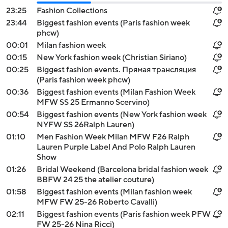
23:25
Fashion Collections
23:44
Biggest fashion events (Paris fashion week
phcw)
00:01
Milan fashion week
00:15
New York fashion week (Christian Siriano)
00:25
Biggest fashion events. Прямая трансляция
(Paris fashion week phcw)
00:36
Biggest fashion events (Milan Fashion Week
MFW SS 25 Ermanno Scervino)
00:54
Biggest fashion events (New York fashion week
NYFW SS 26Ralph Lauren)
01:10
Men Fashion Week Milan MFW F26 Ralph
Lauren Purple Label And Polo Ralph Lauren
Show
01:26
Bridal Weekend (Barcelona bridal fashion week
BBFW 24 25 the atelier couture)
01:58
Biggest fashion events (Milan fashion week
MFW FW 25-26 Roberto Cavalli)
02:11
Biggest fashion events (Paris fashion week PFW
FW 25-26 Nina Ricci)