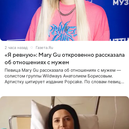
2 часа назад
Газета.Ru
«Я ревную»: Mary Gu откровенно рассказала
об отношениях с мужем
Певица Mary Gu рассказала об отношениях с мужем —
солистом группы Wildways Анатолием Борисовым.
Артистку цитирует издание Popcake. По словам певицы,
залог любви — это принять недостатки другого
человека. Также