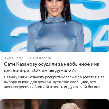
3 часа назад
Соня Жарова
Сати Казанову осудили за необычное имя
для дочери: «О чем вы думали?»
Певицу Сати Казанову раскритиковали в соцсетях из-за
выбора имени для дочери. Артистка сообщила, что
назвала девочку Анагхой в честь индуистской богини.
При этом исполнительница скрывала это имя от
поклонников