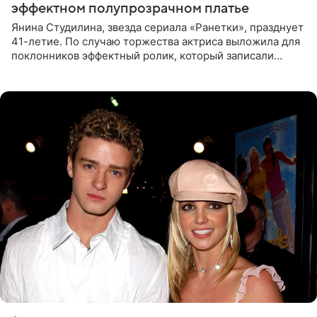
эффектном полупрозрачном платье
Янина Студилина, звезда сериала «Ранетки», празднует
41-летие. По случаю торжества актриса выложила для
поклонников эффектный ролик, который записали
прошлой ночью. В кадре артистка предстала в
вечернем