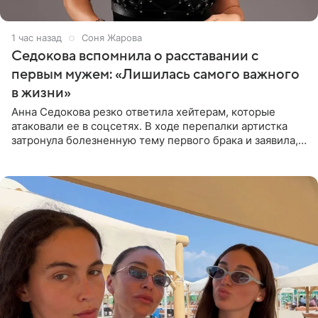
1 час назад
Соня Жарова
Седокова вспомнила о расставании с
первым мужем: «Лишилась самого важного
в жизни»
Анна Седокова резко ответила хейтерам, которые
атаковали ее в соцсетях. В ходе перепалки артистка
затронула болезненную тему первого брака и заявила,
что чужие судьбы — не ее зона ответственности. От
Валентина