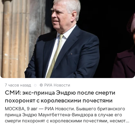
7 часов назад
© РИА Новости
СМИ: экс-принца Эндрю после смерти
похоронят с королевскими почестями
МОСКВА, 9 авг — РИА Новости. Бывшего британского
принца Эндрю Маунтбеттена-Виндзора в случае его
смерти похоронят с королевскими почестями, несмотря
на лишение всех титулов, сообщает Daily Mail со
ссылкой на