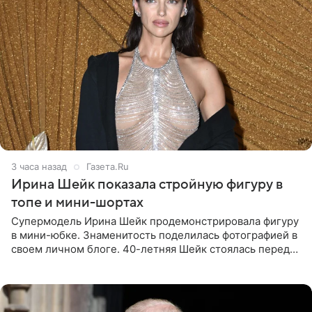
3 часа назад
Газета.Ru
Ирина Шейк показала стройную фигуру в
топе и мини-шортах
Супермодель Ирина Шейк продемонстрировала фигуру
в мини-юбке. Знаменитость поделилась фотографией в
своем личном блоге. 40-летняя Шейк стоялась перед
зеркалом в черном топе с кружевом, который
дополнила