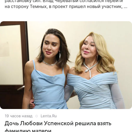
расстановку сил. Влад Череватый согласился перейти
на сторону Темных, в проект пришел новый участник, а
Курбан Омаров и Анна Седокова оказались под таким
давлением.
19 часов назад
Lenta.Ru
Дочь Любови Успенской решила взять
фамилию матери