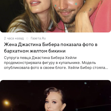
2 часа назад
Газета.Ru
Жена Джастина Бибера показала фото в
бархатном желтом бикини
Супруга певца Джастина Бибера Хейли
продемонстрирвала фигуру в купальнике. Модель
опубликовала фото в своем блоге. Хейли Бибер стояла
перед зеркалом в желтом крошечном бархатном
бикини, которое дополнила