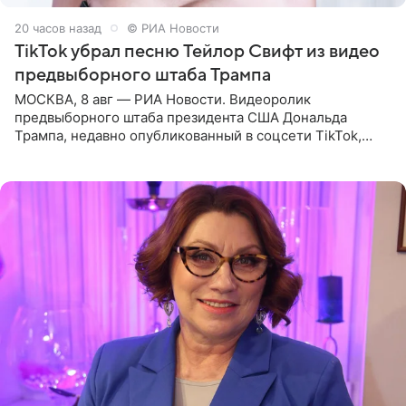
20 часов назад
© РИА Новости
TikTok убрал песню Тейлор Свифт из видео
предвыборного штаба Трампа
МОСКВА, 8 авг — РИА Новости. Видеоролик
предвыборного штаба президента США Дональда
Трампа, недавно опубликованный в соцсети TikTok,
остался без звуковой дорожки в виде песни August
(«Август») американской