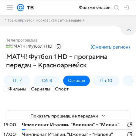
Фильмы онлайн
* транслируется московская сетка вещания
Телепрограмма
МАТЧ! Футбол 1 HD
(
Сменить регион
)
МАТЧ! Футбол 1 HD – программа
передач – Красноармейск
Пт, 7
Сб, 8
Сегодня
Пн, 10
Вт,
Фильмы
Сериалы
Спорт
Показать прошедшие передачи
15:00
Чемпионат Италии. "Болонья" - "Милан"
17:00
Чемпионат Италии. "Дженоа" - "Наполи"