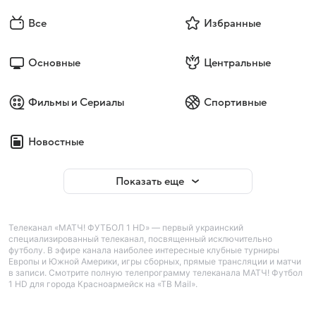
Все
Избранные
Основные
Центральные
Фильмы и Сериалы
Спортивные
Новостные
Показать еще
Телеканал «МАТЧ! ФУТБОЛ 1 HD» — первый украинский
специализированный телеканал, посвященный исключительно
футболу. В эфире канала наиболее интересные клубные турниры
Европы и Южной Америки, игры сборных, прямые трансляции и матчи
в записи. Смотрите полную телепрограмму телеканала МАТЧ! Футбол
1 HD для города Красноармейск на «ТВ Mail».