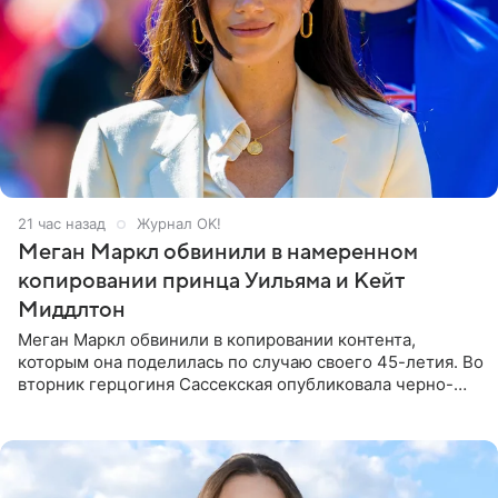
21 час назад
Журнал OK!
Меган Маркл обвинили в намеренном
копировании принца Уильяма и Кейт
Миддлтон
Меган Маркл обвинили в копировании контента,
которым она поделилась по случаю своего 45-летия. Во
вторник герцогиня Сассекская опубликовала черно-
белую фотографию, на которой она прыгает в бассейн с
воздушными