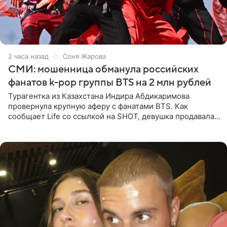
2 часа назад
Соня Жарова
СМИ: мошенница обманула российских
фанатов k-pop группы BTS на 2 млн рублей
Турагентка из Казахстана Индира Абдикаримова
провернула крупную аферу с фанатами BTS. Как
сообщает Life со ссылкой на SHOT, девушка продавала
поддельные туры на концерт группы в Пусане. По
данным издания,