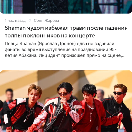
1 час назад
Соня Жарова
Shaman чудом избежал травм после падения
толпы поклонников на концерте
Певца Shaman (Ярослав Дронов) едва не задавили
фанаты во время выступления на праздновании 95-
летия Абакана. Инцидент произошел прямо на сцене,
подробности сообщает «Абзац». Толпа поклонников
навалилась на