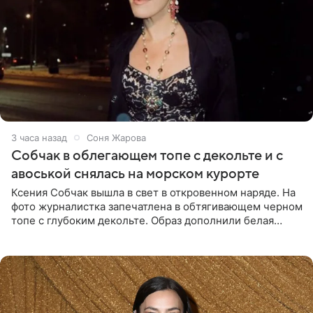
3 часа назад
Соня Жарова
Собчак в облегающем топе с декольте и с
авоськой снялась на морском курорте
Ксения Собчак вышла в свет в откровенном наряде. На
фото журналистка запечатлена в обтягивающем черном
топе с глубоким декольте. Образ дополнили белая
юбка-миди, вьетнамки на платформе и соломенная
шляпа.