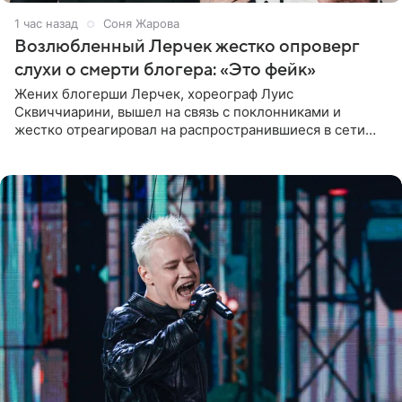
1 час назад
Соня Жарова
Возлюбленный Лерчек жестко опроверг
слухи о смерти блогера: «Это фейк»
Жених блогерши Лерчек, хореограф Луис
Сквиччиарини, вышел на связь с поклонниками и
жестко отреагировал на распространившиеся в сети
слухи о смерти Валерии Чекалиной. «Это фейк! Я в
шоке, что такие люди