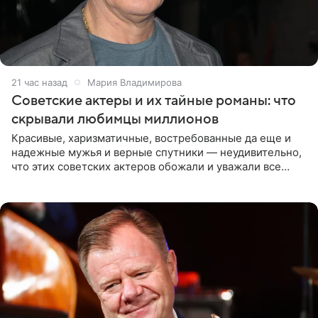
21 час назад
Мария Владимирова
Советские актеры и их тайные романы: что
скрывали любимцы миллионов
Красивые, харизматичные, востребованные да еще и
надежные мужья и верные спутники — неудивительно,
что этих советских актеров обожали и уважали все
женщины большой страны, и наверняка не раз ставили
их в