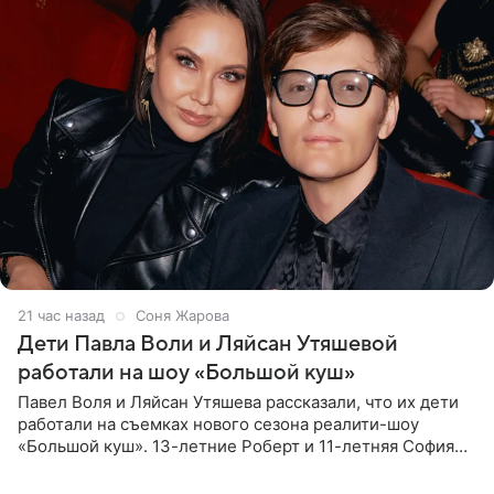
21 час назад
Соня Жарова
Дети Павла Воли и Ляйсан Утяшевой
работали на шоу «Большой куш»
Павел Воля и Ляйсан Утяшева рассказали, что их дети
работали на съемках нового сезона реалити-шоу
«Большой куш». 13-летние Роберт и 11-летняя София
отправились вместе с родителями в Таиланд и успели
поработать