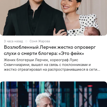
3 часа назад
Соня Жарова
Возлюбленный Лерчек жестко опроверг
слухи о смерти блогера: «Это фейк»
Жених блогерши Лерчек, хореограф Луис
Сквиччиарини, вышел на связь с поклонниками и
жестко отреагировал на распространившиеся в сети
слухи о смерти Валерии Чекалиной. «Это фейк! Я в
шоке, что такие люди