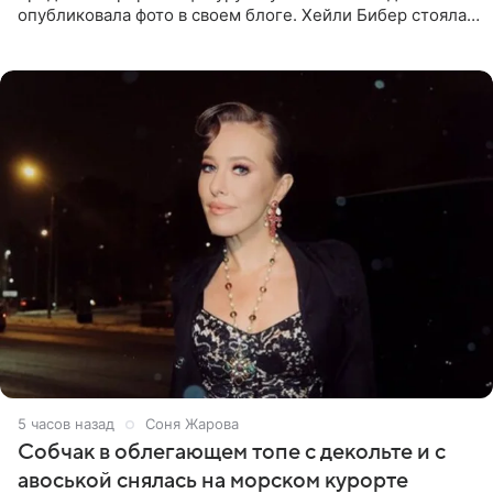
опубликовала фото в своем блоге. Хейли Бибер стояла
перед зеркалом в желтом крошечном бархатном
бикини, которое дополнила
5 часов назад
Соня Жарова
Собчак в облегающем топе с декольте и с
авоськой снялась на морском курорте