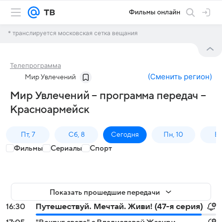
Фильмы онлайн
* транслируется московская сетка вещания
Телепрограмма
(
Сменить регион
)
Мир Увлечений
Мир Увлечений – программа передач –
Красноармейск
Пт, 7
Сб, 8
Сегодня
Пн, 10
Вт,
Фильмы
Сериалы
Спорт
Показать прошедшие передачи
16:30
Путешествуй. Мечтай. Живи! (47-я серия)