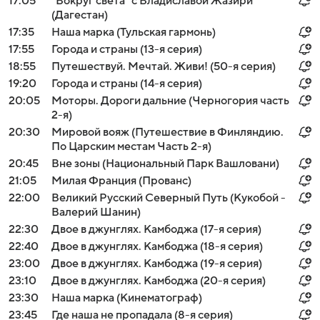
17:05
"Вокруг света" с Владиславой Жазири
(Дагестан)
17:35
Наша марка (Тульская гармонь)
17:55
Города и страны (13-я серия)
18:55
Путешествуй. Мечтай. Живи! (50-я серия)
19:20
Города и страны (14-я серия)
20:05
Моторы. Дороги дальние (Черногория часть
2-я)
20:30
Мировой вояж (Путешествие в Финляндию.
По Царским местам Часть 2-я)
20:45
Вне зоны (Национальный Парк Вашловани)
21:05
Милая Франция (Прованс)
22:00
Великий Русский Северный Путь (Кукобой -
Валерий Шанин)
22:30
Двое в джунглях. Камбоджа (17-я серия)
22:40
Двое в джунглях. Камбоджа (18-я серия)
23:00
Двое в джунглях. Камбоджа (19-я серия)
23:10
Двое в джунглях. Камбоджа (20-я серия)
23:30
Наша марка (Кинематограф)
23:45
Где наша не пропадала (8-я серия)