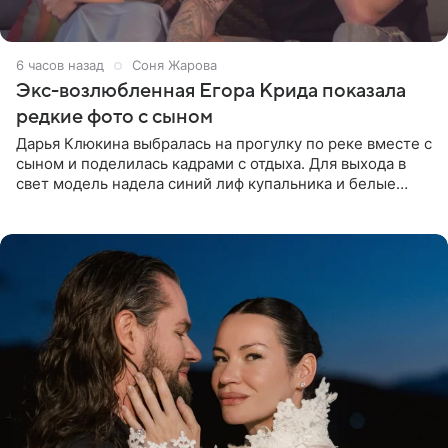
6 часов назад
Соня Жарова
Экс-возлюбленная Егора Крида показала
редкие фото с сыном
Дарья Клюкина выбралась на прогулку по реке вместе с
сыном и поделилась кадрами с отдыха. Для выхода в
свет модель надела синий лиф купальника и белые
шорты, дополнив образ солнцезащитными очками.
Волосы