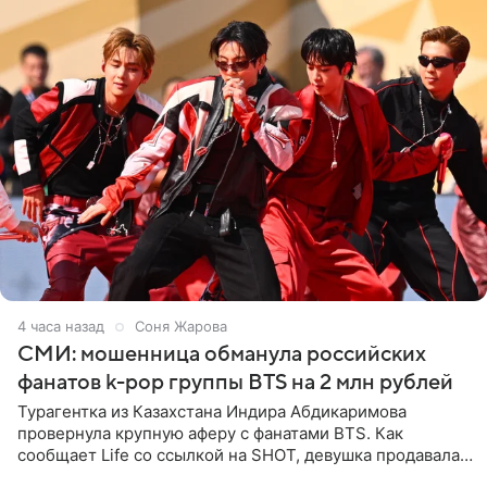
4 часа назад
Соня Жарова
СМИ: мошенница обманула российских
фанатов k-pop группы BTS на 2 млн рублей
Турагентка из Казахстана Индира Абдикаримова
провернула крупную аферу с фанатами BTS. Как
сообщает Life со ссылкой на SHOT, девушка продавала
поддельные туры на концерт группы в Пусане. По