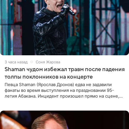
3 часа назад
Соня Жарова
Shaman чудом избежал травм после падения
толпы поклонников на концерте
Певца Shaman (Ярослав Дронов) едва не задавили
фанаты во время выступления на праздновании 95-
летия Абакана. Инцидент произошел прямо на сцене,
подробности сообщает «Абзац». Толпа поклонников
навалилась на