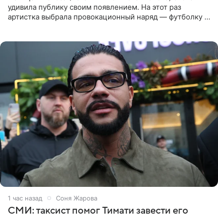
удивила публику своим появлением. На этот раз
артистка выбрала провокационный наряд — футболку с
принтом, имитирующим полуобнаженную грудь. Свой
образ Глюкоза
1 час назад
Соня Жарова
СМИ: таксист помог Тимати завести его