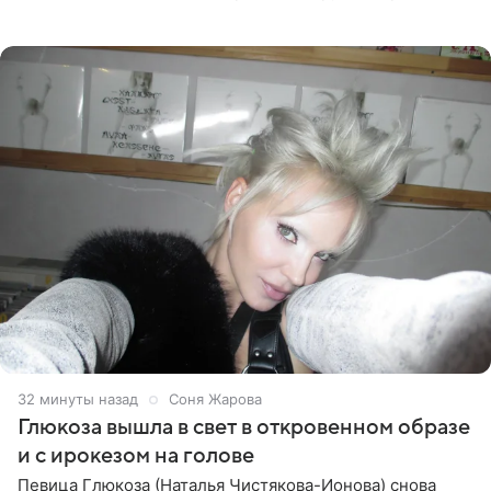
артистки РФ Ларисы Долиной подарить ей квартиру.
Ранее Долина
32 минуты назад
Соня Жарова
Глюкоза вышла в свет в откровенном образе
и с ирокезом на голове
Певица Глюкоза (Наталья Чистякова-Ионова) снова