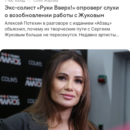
1 час назад
Соня Жарова
Экс-солист «Руки Вверх!» опроверг слухи
о возобновлении работы с Жуковым
Алексей Потехин в разговоре с изданием «Абзац»
объяснил, почему их творческие пути с Сергеем
Жуковым больше не пересекутся. Недавно артисты
воссоединились на большом концерте «30 нам уже!»,
который прошел в