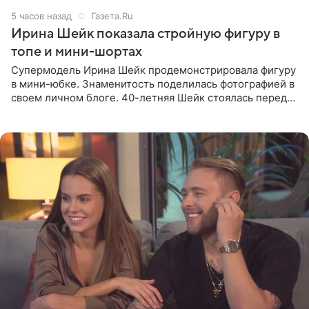
5 часов назад
Газета.Ru
Ирина Шейк показала стройную фигуру в
топе и мини-шортах
Супермодель Ирина Шейк продемонстрировала фигуру
в мини-юбке. Знаменитость поделилась фотографией в
своем личном блоге. 40-летняя Шейк стоялась перед
зеркалом в черном топе с кружевом, который
дополнила