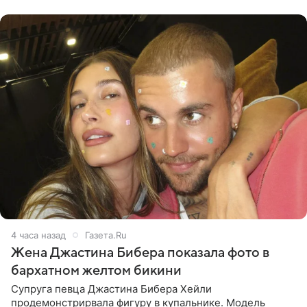
данным издания,
4 часа назад
Газета.Ru
Жена Джастина Бибера показала фото в
бархатном желтом бикини
Супруга певца Джастина Бибера Хейли
продемонстрирвала фигуру в купальнике. Модель