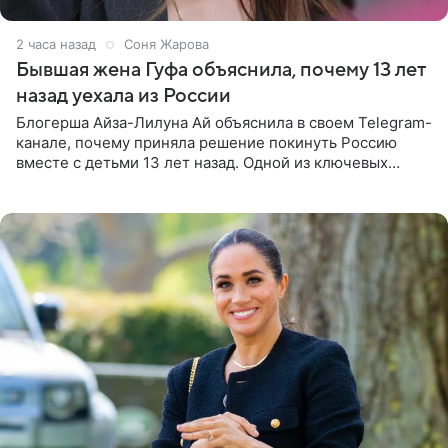
2 часа назад
Соня Жарова
Бывшая жена Гуфа объяснила, почему 13 лет
назад уехала из России
Блогерша Айза-Лилуна Ай объяснила в своем Telegram-
канале, почему приняла решение покинуть Россию
вместе с детьми 13 лет назад. Одной из ключевых
причин переезда на Бали стало желание оградить
старшего сына от