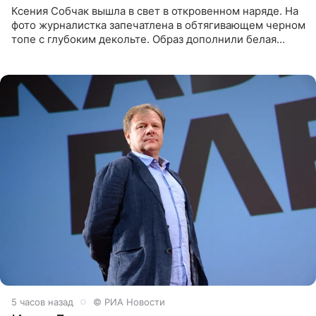
Ксения Собчак вышла в свет в откровенном наряде. На
фото журналистка запечатлена в обтягивающем черном
топе с глубоким декольте. Образ дополнили белая
юбка-миди, вьетнамки на платформе и соломенная
шляпа.
5 часов назад
© РИА Новости