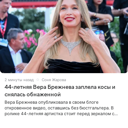
2 минуты назад
Соня Жарова
44-летняя Вера Брежнева заплела косы и
снялась обнаженной
Вера Брежнева опубликовала в своем блоге
откровенное видео, оставшись без бюстгальтера. В
ролике 44-летняя артистка стоит перед зеркалом с
обнаженной грудью. Волосы певица собрала в косы и
надела головной убор.