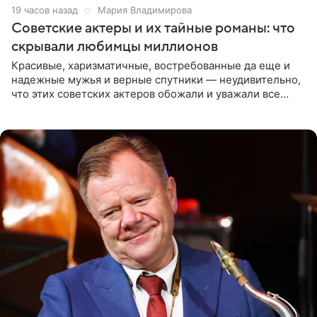
19 часов назад
Мария Владимирова
Советские актеры и их тайные романы: что
скрывали любимцы миллионов
Красивые, харизматичные, востребованные да еще и
надежные мужья и верные спутники — неудивительно,
что этих советских актеров обожали и уважали все
женщины большой страны, и наверняка не раз ставили
их в