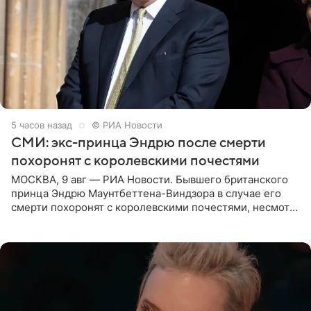
5 часов назад
© РИА Новости
СМИ: экс-принца Эндрю после смерти
похоронят с королевскими почестями
МОСКВА, 9 авг — РИА Новости. Бывшего британского
принца Эндрю Маунтбеттена-Виндзора в случае его
смерти похоронят с королевскими почестями, несмотря
на лишение всех титулов, сообщает Daily Mail со
ссылкой на