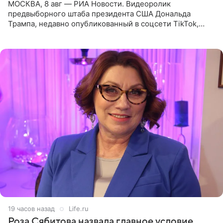
МОСКВА, 8 авг — РИА Новости. Видеоролик
предвыборного штаба президента США Дональда
Трампа, недавно опубликованный в соцсети TikTok,
остался без звуковой дорожки в виде песни August
(«Август») американской
19 часов назад
Life.ru
Роза Сябитова назвала главное условие