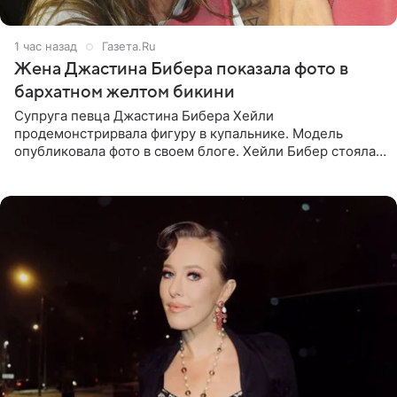
1 час назад
Газета.Ru
Жена Джастина Бибера показала фото в
бархатном желтом бикини
Супруга певца Джастина Бибера Хейли
продемонстрирвала фигуру в купальнике. Модель
опубликовала фото в своем блоге. Хейли Бибер стояла
перед зеркалом в желтом крошечном бархатном
бикини, которое дополнила