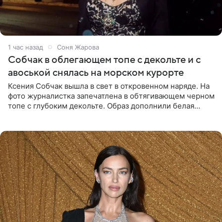
1 час назад
Соня Жарова
Собчак в облегающем топе с декольте и с
авоськой снялась на морском курорте
Ксения Собчак вышла в свет в откровенном наряде. На
фото журналистка запечатлена в обтягивающем черном
топе с глубоким декольте. Образ дополнили белая
юбка-миди, вьетнамки на платформе и соломенная
шляпа.