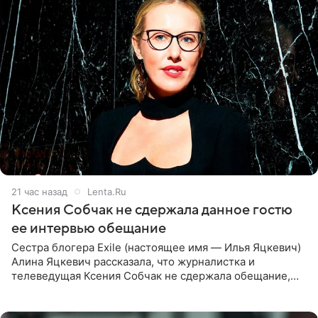
21 час назад
Lenta.Ru
Ксения Собчак не сдержала данное гостю
ее интервью обещание
Сестра блогера Exile (настоящее имя — Илья Яцкевич)
Алина Яцкевич рассказала, что журналистка и
телеведущая Ксения Собчак не сдержала обещание,
которое дала ему во время интервью с ним. Об этом она
заявила в