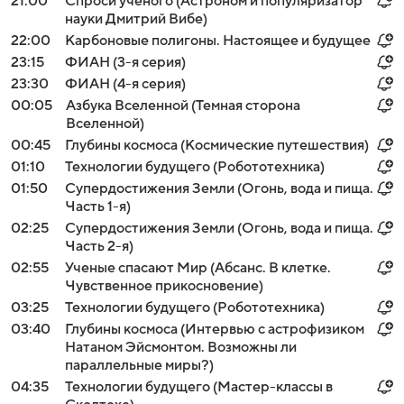
21:00
Спроси ученого (Астроном и популяризатор
науки Дмитрий Вибе)
22:00
Карбоновые полигоны. Настоящее и будущее
23:15
ФИАН (3-я серия)
23:30
ФИАН (4-я серия)
00:05
Азбука Вселенной (Темная сторона
Вселенной)
00:45
Глубины космоса (Космические путешествия)
01:10
Технологии будущего (Робототехника)
01:50
Супердостижения Земли (Огонь, вода и пища.
Часть 1-я)
02:25
Супердостижения Земли (Огонь, вода и пища.
Часть 2-я)
02:55
Ученые спасают Мир (Абсанс. В клетке.
Чувственное прикосновение)
03:25
Технологии будущего (Робототехника)
03:40
Глубины космоса (Интервью с астрофизиком
Натаном Эйсмонтом. Возможны ли
параллельные миры?)
04:35
Технологии будущего (Мастер-классы в