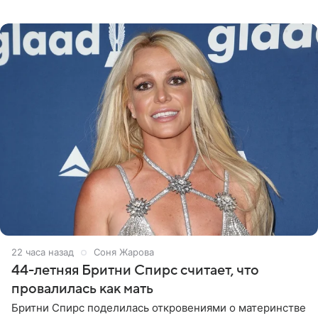
«Интервидение» могла бы представить молодая певица
Варвара Убель, так
22 часа назад
Соня Жарова
44-летняя Бритни Спирс считает, что
провалилась как мать
Бритни Спирс поделилась откровениями о материнстве