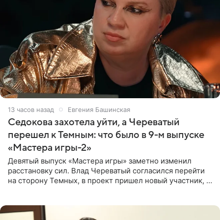
13 часов назад
Евгения Башинская
Седокова захотела уйти, а Череватый
перешел к Темным: что было в 9-м выпуске
«Мастера игры-2»
Девятый выпуск «Мастера игры» заметно изменил
расстановку сил. Влад Череватый согласился перейти
на сторону Темных, в проект пришел новый участник, а
Курбан Омаров и Анна Седокова оказались под таким
давлением.