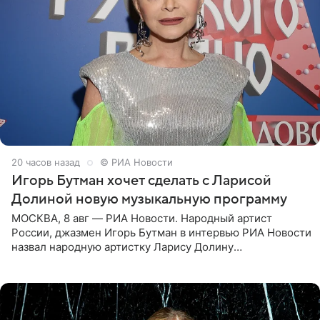
20 часов назад
© РИА Новости
Игорь Бутман хочет сделать с Ларисой
Долиной новую музыкальную программу
МОСКВА, 8 авг — РИА Новости. Народный артист
России, джазмен Игорь Бутман в интервью РИА Новости
назвал народную артистку Ларису Долину
великолепной певицей и рассказал о желании сделать с
ней новую совместную