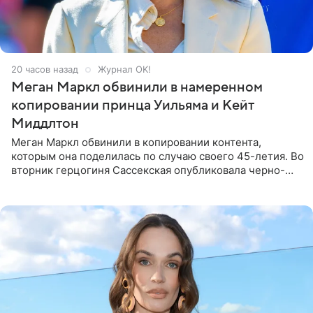
20 часов назад
Журнал OK!
Меган Маркл обвинили в намеренном
копировании принца Уильяма и Кейт
Миддлтон
Меган Маркл обвинили в копировании контента,
которым она поделилась по случаю своего 45-летия. Во
вторник герцогиня Сассекская опубликовала черно-
белую фотографию, на которой она прыгает в бассейн с
воздушными