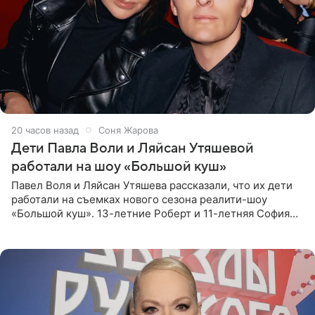
20 часов назад
Соня Жарова
Дети Павла Воли и Ляйсан Утяшевой
работали на шоу «Большой куш»
Павел Воля и Ляйсан Утяшева рассказали, что их дети
работали на съемках нового сезона реалити-шоу
«Большой куш». 13-летние Роберт и 11-летняя София
отправились вместе с родителями в Таиланд и успели
поработать