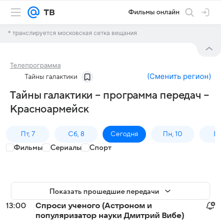
Фильмы онлайн
* транслируется московская сетка вещания
Телепрограмма
(
Сменить регион
)
Тайны галактики
Тайны галактики – программа передач –
Красноармейск
Пт, 7
Сб, 8
Сегодня
Пн, 10
Вт,
Фильмы
Сериалы
Спорт
Показать прошедшие передачи
13:00
Спроси ученого (Астроном и
популяризатор науки Дмитрий Вибе)