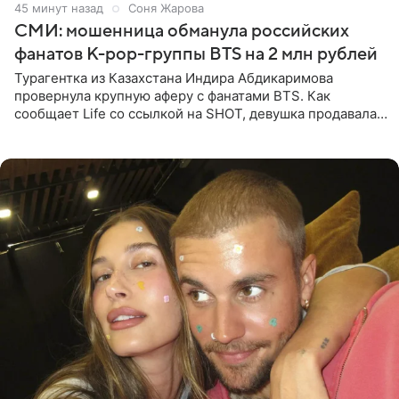
45 минут назад
Соня Жарова
СМИ: мошенница обманула российских
фанатов K-pop-группы BTS на 2 млн рублей
Турагентка из Казахстана Индира Абдикаримова
провернула крупную аферу с фанатами BTS. Как
сообщает Life со ссылкой на SHOT, девушка продавала
поддельные туры на концерт группы в Пусане. По
данным издания,