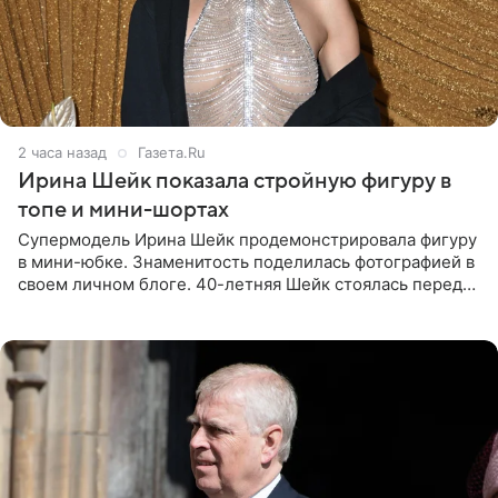
2 часа назад
Газета.Ru
Ирина Шейк показала стройную фигуру в
топе и мини-шортах
Супермодель Ирина Шейк продемонстрировала фигуру
в мини-юбке. Знаменитость поделилась фотографией в
своем личном блоге. 40-летняя Шейк стоялась перед
зеркалом в черном топе с кружевом, который
дополнила