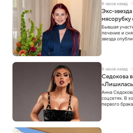
9 часов назад
Экс-звезда
мясорубку 
Бывшая участ
лечение и сня
звезда опубли
процесс снят
9 часов назад
Седокова в
«Лишилась 
Анна Седокова
соцсетях. В х
первого брака
ответственнос