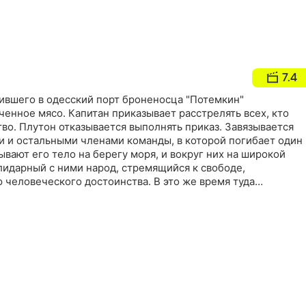
7.4
лившего в одесский порт броненосца "Потемкин"
ченное мясо. Капитан приказывает расстрелять всех, кто
во. Плутон отказывается выполнять приказ. Завязывается
 и остальными членами команды, в которой погибает один
вают его тело на берегу моря, и вокруг них на широкой
лидарный с ними народ, стремящийся к свободе,
 человеческого достоинства. В это же время туда
ряд и открывает стрельбу прямо в людей