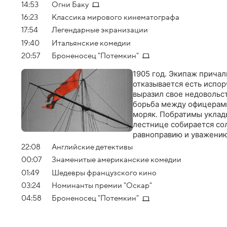
14:53
Огни Баку
16:23
Классика мирового кинематографа
17:54
Легендарные экранизации
19:40
Итальянские комедии
20:57
Броненосец "Потемкин"
1905 год. Экипаж прича
отказывается есть испор
выразил свое недовольст
борьба между офицерами
моряк. Побратимы уклады
лестнице собирается со
равноправию и уважению
прибывает армейский от
22:08
Английские детективы
00:07
Знаменитые американские комедии
01:49
Шедевры французского кино
03:24
Номинанты премии "Оскар"
04:58
Броненосец "Потемкин"