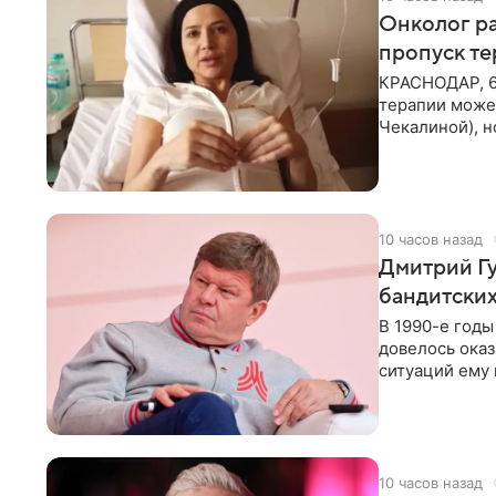
Онколог ра
пропуск т
КРАСНОДАР, 6
терапии может
Чекалиной), 
здоровью не к
10 часов назад
Дмитрий Гу
бандитских
В 1990-е год
довелось оказ
ситуаций ему 
однако он
10 часов назад