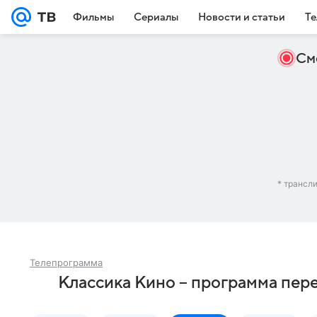
Фильмы
Сериалы
Новости и статьи
Те
См
* трансл
Телепрограмма
Классика Кино – программа пер