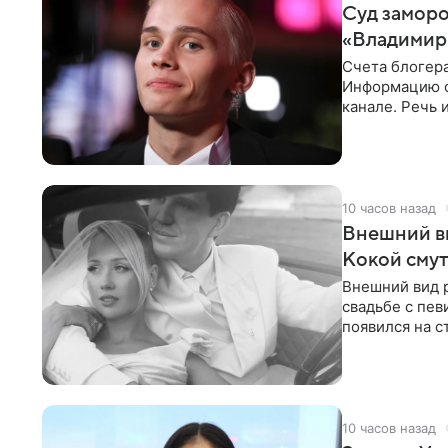
Суд заморо
«Владимир
Счета блогер
Информацию о
канале. Речь 
разбирательст
10 часов назад
Внешний ви
Кокой смут
Внешний вид 
свадьбе с пев
появился на с
признанной
10 часов назад