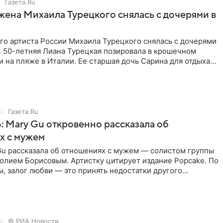
Газета.Ru
жена Михаила Турецкого снялась с дочерями в
го артиста России Михаила Турецкого снялась с дочерями
. 50-летняя Лиана Турецкая позировала в крошечном
 на пляже в Италии. Ее старшая дочь Сарина для отдыха
о
Газета.Ru
: Mary Gu откровенно рассказала об
х с мужем
Gu рассказала об отношениях с мужем — солистом группы
олием Борисовым. Артистку цитирует издание Popcake. По
, залог любви — это принять недостатки другого
кже
© РИА Новости