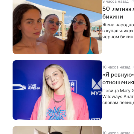
9 часов назад
50-летняя 
бикини
Жена народно
в купальниках
черном бикини
выбрала банд
10 часов назад
«Я ревную»
отношения
Певица Mary 
Wildways Анат
словам певицы
человека. Та
10 часов назад