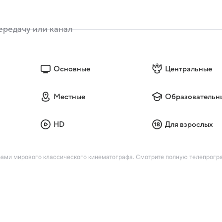
Основные
Центральные
Местные
Образовательн
HD
Для взрослых
рами мирового классического кинематографа. Смотрите полную телепрогр