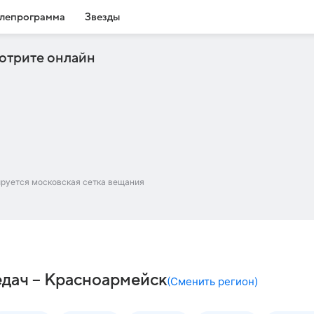
лепрограмма
Звезды
отрите онлайн
ируется московская сетка вещания
едач – Красноармейск
(
Сменить регион
)