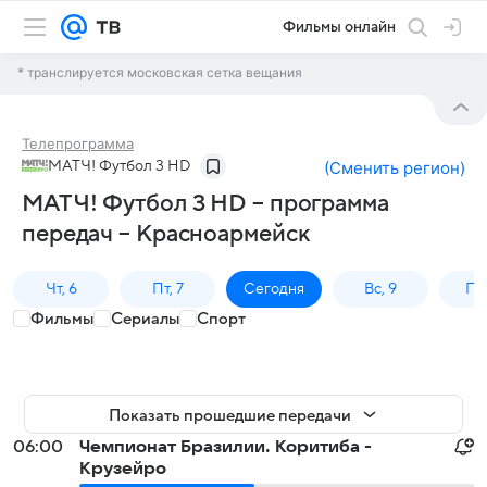
Фильмы онлайн
* транслируется московская сетка вещания
Телепрограмма
МАТЧ! Футбол 3 HD
(
Сменить регион
)
МАТЧ! Футбол 3 HD – программа
передач – Красноармейск
Чт, 6
Пт, 7
Сегодня
Вс, 9
Пн,
Фильмы
Сериалы
Спорт
Показать прошедшие передачи
06:00
Чемпионат Бразилии. Коритиба -
Крузейро