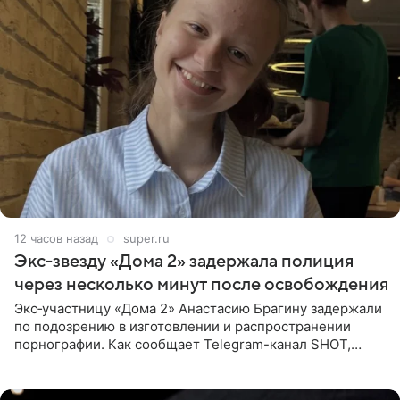
12 часов назад
super.ru
Экс‑звезду «Дома 2» задержала полиция
через несколько минут после освобождения
Экс‑участницу «Дома 2» Анастасию Брагину задержали
по подозрению в изготовлении и распространении
порнографии. Как сообщает Telegram-канал SHOT,
девушка может оказаться в СИЗО. Следствие
ходатайствует об