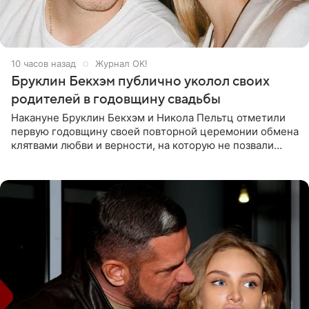
10 часов назад
Журнал OK!
Бруклин Бекхэм публично уколол своих
родителей в годовщину свадьбы
Накануне Бруклин Бекхэм и Никола Пельтц отметили
первую годовщину своей повторной церемонии обмена
клятвами любви и верности, на которую не позвали
никого из клана Бекхэм. По словам инсайдеров, пара
считает это