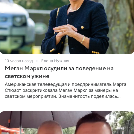
10 часов назад
Елена Нужная
Меган Маркл осудили за поведение на
светском ужине
Американская телеведущая и предприниматель Марта
Стюарт раскритиковала Меган Маркл за манеры на
светском мероприятии. Знаменитость поделилась
деталями личной встречи с герцогиней Сассекской,
пишет PageSix. По