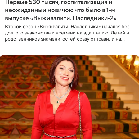
Первые 530 тысяч, госпитализация и
неожиданный новичок: что было в 1-м
выпуске «Выживалити. Наследники-2»
Второй сезон «Выживалити. Наследники» начался без
долгого знакомства и времени на адаптацию. Детей и
родственников знаменитостей сразу отправили на
тяжелое испытание, а уже через несколько дней в
лагере