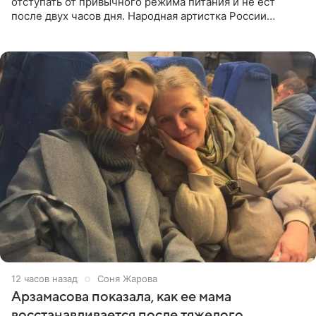
отступать от привычного режима питания и не ест
после двух часов дня. Народная артистка России
призналась, что особенно строго следит за рационом на
отдыхе, когда
12 часов назад
Соня Жарова
Арзамасова показала, как ее мама
восстанавливается после тяжелого