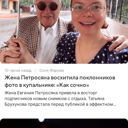
10 часов назад
Соня Жарова
Жена Петросяна восхитила поклонников
фото в купальнике: «Как сочно»
Жена Евгения Петросяна привела в восторг
подписчиков новым снимком с отдыха. Татьяна
Брухунова предстала перед публикой в эффектном
черно-сиреневом монокини, позируя прямо в бассейне.
«Ох, как сочно», «Татьяна,