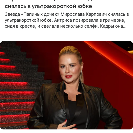
снялась в ультракороткой юбке
Звезда «Папиных дочек» Мирослава Карпович снялась в
ультракороткой юбке. Актриса позировала в гримерке,
сидя в кресле, и сделала несколько селфи. Кадры она
опубликовала на личной странице в социальной сети.