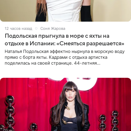
12 часов назад
Соня Жарова
Подольская прыгнула в море с яхты на
отдыхе в Испании: «Смеяться разрешается»
Наталья Подольская эффектно нырнула в морскую воду
прямо с борта яхты. Кадрами с отдыха артистка
поделилась на своей странице. 44-летняя
знаменитость предстала перед поклонниками в ярком
розовом купальнике с