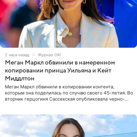
2 часа назад
Журнал OK!
Меган Маркл обвинили в намеренном
копировании принца Уильяма и Кейт
Миддлтон
Меган Маркл обвинили в копировании контента,
которым она поделилась по случаю своего 45-летия. Во
вторник герцогиня Сассекская опубликовала черно-
белую фотографию, на которой она прыгает в бассейн с
воздушными