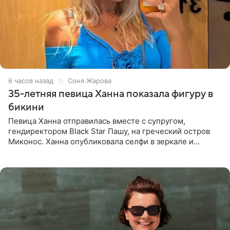
6 часов назад
Соня Жарова
35-летняя певица Ханна показала фигуру в
бикини
Певица Ханна отправилась вместе с супругом,
гендиректором Black Star Пашу, на греческий остров
Миконос. Ханна опубликовала селфи в зеркале и
призналась, что сейчас особенно довольна собой. По
словам певицы, она