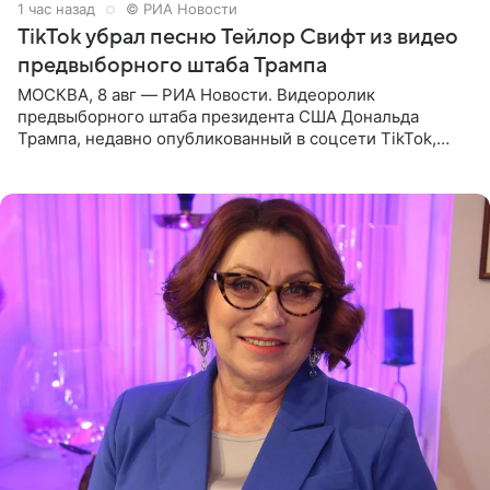
1 час назад
© РИА Новости
TikTok убрал песню Тейлор Свифт из видео
предвыборного штаба Трампа
МОСКВА, 8 авг — РИА Новости. Видеоролик
предвыборного штаба президента США Дональда
Трампа, недавно опубликованный в соцсети TikTok,
остался без звуковой дорожки в виде песни August
(«Август») американской