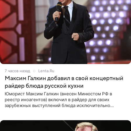
7 часов назад
Lenta.Ru
Максим Галкин добавил в свой концертный
райдер блюда русской кухни
Юморист Максим Галкин (внесен Минюстом РФ в
реестр иноагентов) включил в райдер для своих
зарубежных выступлений блюда исключительно
русской кухни. Об этом сообщает РИА Новости.
Согласно документу, в гримерную