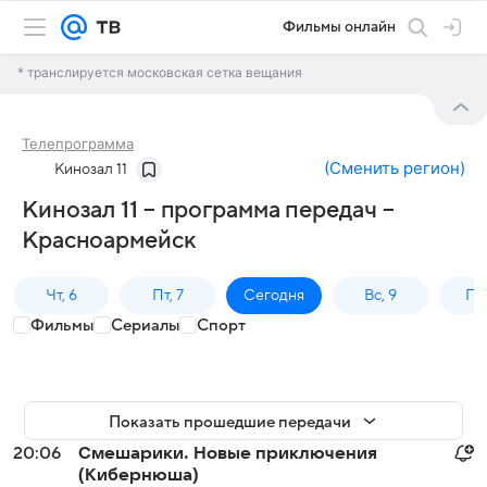
Фильмы онлайн
* транслируется московская сетка вещания
Телепрограмма
(
Сменить регион
)
Кинозал 11
Кинозал 11 – программа передач –
Красноармейск
Чт, 6
Пт, 7
Сегодня
Вс, 9
Пн,
Фильмы
Сериалы
Спорт
Показать прошедшие передачи
20:06
Смешарики. Новые приключения
(Кибернюша)