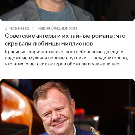
2 часа назад
Мария Владимирова
Советские актеры и их тайные романы: что
скрывали любимцы миллионов
Красивые, харизматичные, востребованные да еще и
надежные мужья и верные спутники — неудивительно,
что этих советских актеров обожали и уважали все
женщины большой страны, и наверняка не раз ставили
их в