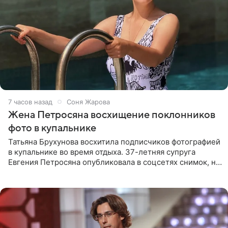
7 часов назад
Соня Жарова
Жена Петросяна восхищение поклонников
фото в купальнике
Татьяна Брухунова восхитила подписчиков фотографией
в купальнике во время отдыха. 37-летняя супруга
Евгения Петросяна опубликовала в соцсетях снимок, на
котором позирует у бассейна в белоснежном монокини
с