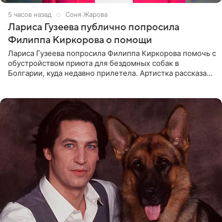
5 часов назад
Соня Жарова
Лариса Гузеева публично попросила
Филиппа Киркорова о помощи
Лариса Гузеева попросила Филиппа Киркорова помочь с
обустройством приюта для бездомных собак в
Болгарии, куда недавно прилетела. Артистка рассказала
о местных волонтерах, которые временно забирают
животных к