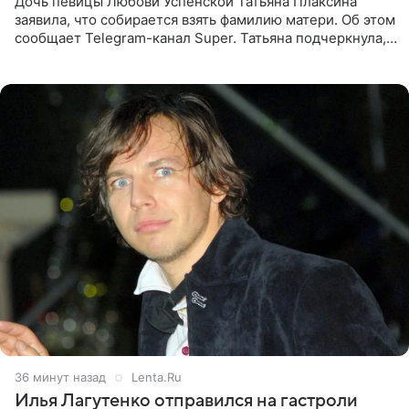
Дочь певицы Любови Успенской Татьяна Плаксина
заявила, что собирается взять фамилию матери. Об этом
сообщает Telegram-канал Super. Татьяна подчеркнула,
что приняла решение о смене фамилии, поскольку
именно от
36 минут назад
Lenta.Ru
Илья Лагутенко отправился на гастроли