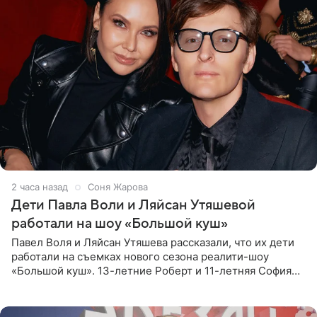
2 часа назад
Соня Жарова
Дети Павла Воли и Ляйсан Утяшевой
работали на шоу «Большой куш»
Павел Воля и Ляйсан Утяшева рассказали, что их дети
работали на съемках нового сезона реалити-шоу
«Большой куш». 13-летние Роберт и 11-летняя София
отправились вместе с родителями в Таиланд и успели
поработать