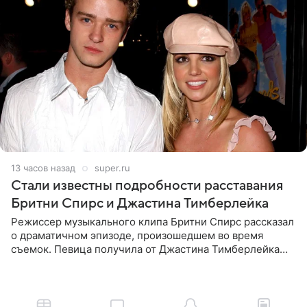
13 часов назад
super.ru
Стали известны подробности расставания
Бритни Спирс и Джастина Тимберлейка
Режиссер музыкального клипа Бритни Спирс рассказал
о драматичном эпизоде, произошедшем во время
съемок. Певица получила от Джастина Тимберлейка
сообщение о расставании прямо на площадке. По
словам постановщика,