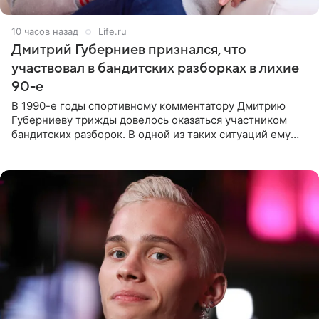
10 часов назад
Life.ru
Дмитрий Губерниев признался, что
участвовал в бандитских разборках в лихие
90-е
В 1990-е годы спортивному комментатору Дмитрию
Губерниеву трижды довелось оказаться участником
бандитских разборок. В одной из таких ситуаций ему
выдали тяжелый предмет и приказали вступить в драку,
однако он