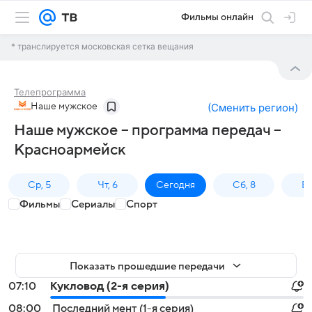
Фильмы онлайн
* транслируется московская сетка вещания
Телепрограмма
Наше мужское
(
Сменить регион
)
Наше мужское – программа передач –
Красноармейск
Ср, 5
Чт, 6
Сегодня
Сб, 8
Вс
Фильмы
Сериалы
Спорт
Показать прошедшие передачи
07:10
Кукловод (2-я серия)
08:00
Последний мент (1-я серия)