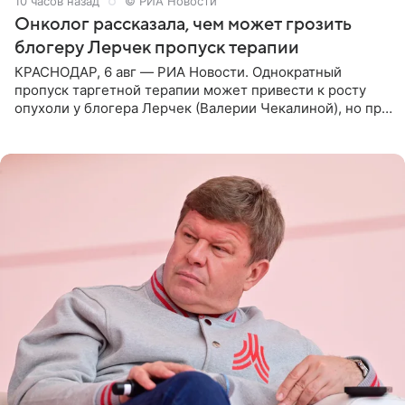
10 часов назад
© РИА Новости
Онколог рассказала, чем может грозить
блогеру Лерчек пропуск терапии
КРАСНОДАР, 6 авг — РИА Новости. Однократный
пропуск таргетной терапии может привести к росту
опухоли у блогера Лерчек (Валерии Чекалиной), но при
оперативном возобновлении лечения ущерб здоровью
не критичен,