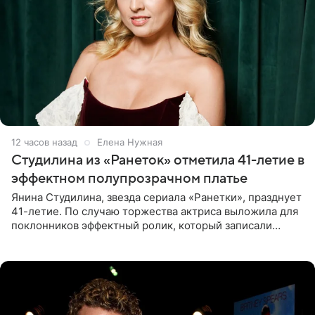
12 часов назад
Елена Нужная
Студилина из «Ранеток» отметила 41-летие в
эффектном полупрозрачном платье
Янина Студилина, звезда сериала «Ранетки», празднует
41-летие. По случаю торжества актриса выложила для
поклонников эффектный ролик, который записали
прошлой ночью. В кадре артистка предстала в
вечернем