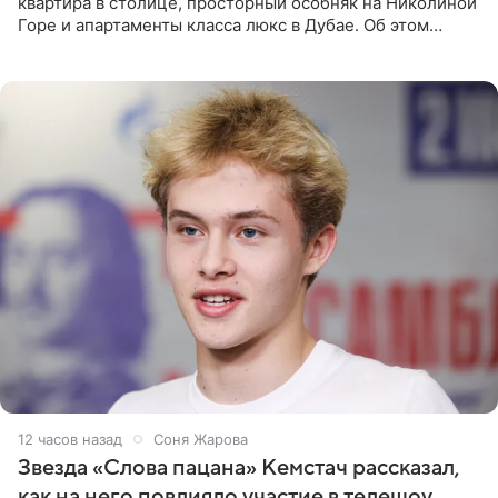
квартира в столице, просторный особняк на Николиной
Горе и апартаменты класса люкс в Дубае. Об этом
сообщает Telegram-канал «Звездач» в рубрике «По
домам». По
12 часов назад
Соня Жарова
Звезда «Слова пацана» Кемстач рассказал,
как на него повлияло участие в телешоу