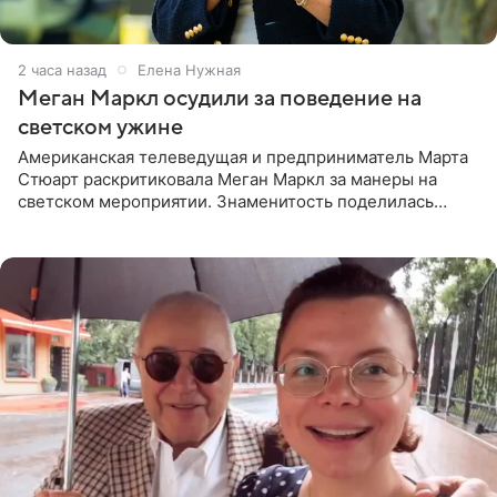
2 часа назад
Елена Нужная
Меган Маркл осудили за поведение на
светском ужине
Американская телеведущая и предприниматель Марта
Стюарт раскритиковала Меган Маркл за манеры на
светском мероприятии. Знаменитость поделилась
деталями личной встречи с герцогиней Сассекской,
пишет PageSix. По