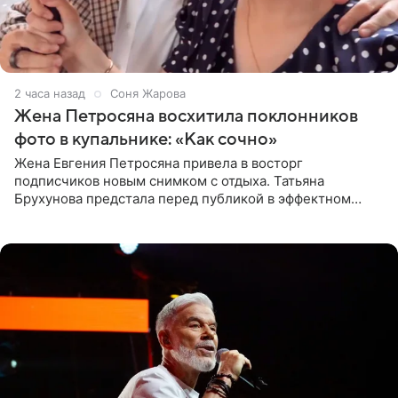
2 часа назад
Соня Жарова
Жена Петросяна восхитила поклонников
фото в купальнике: «Как сочно»
Жена Евгения Петросяна привела в восторг
подписчиков новым снимком с отдыха. Татьяна
Брухунова предстала перед публикой в эффектном
черно-сиреневом монокини, позируя прямо в бассейне.
«Ох, как сочно», «Татьяна,