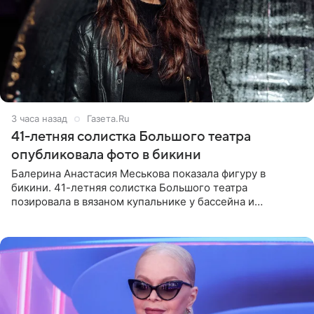
3 часа назад
Газета.Ru
41-летняя солистка Большого театра
опубликовала фото в бикини
Балерина Анастасия Меськова показала фигуру в
бикини. 41-летняя солистка Большого театра
позировала в вязаном купальнике у бассейна и
опубликовала фото в личном блоге. Артистка
поделилась кадрами с отдыха за