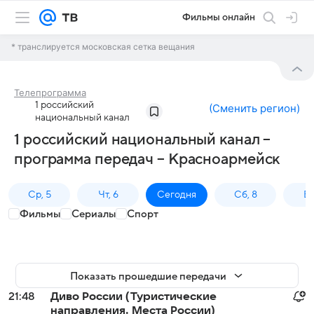
Фильмы онлайн
* транслируется московская сетка вещания
Телепрограмма
1 российский
(
Сменить регион
)
национальный канал
1 российский национальный канал –
программа передач – Красноармейск
Ср, 5
Чт, 6
Сегодня
Сб, 8
Вс
Фильмы
Сериалы
Спорт
Показать прошедшие передачи
21:48
Диво России (Туристические
направления. Места России)