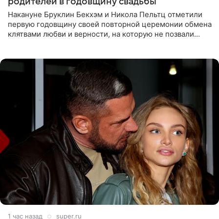
родителей в годовщину свадьбы
Накануне Бруклин Бекхэм и Никола Пельтц отметили
первую годовщину своей повторной церемонии обмена
клятвами любви и верности, на которую не позвали
никого из клана Бекхэм. По словам инсайдеров, пара
считает это
1 час назад
super.ru