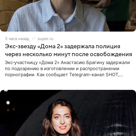
3 часа назад
super.ru
Экс‑звезду «Дома 2» задержала полиция
через несколько минут после освобождения
Экс‑участницу «Дома 2» Анастасию Брагину задержали
по подозрению в изготовлении и распространении
порнографии. Как сообщает Telegram-канал SHOT,
девушка может оказаться в СИЗО. Следствие
ходатайствует об