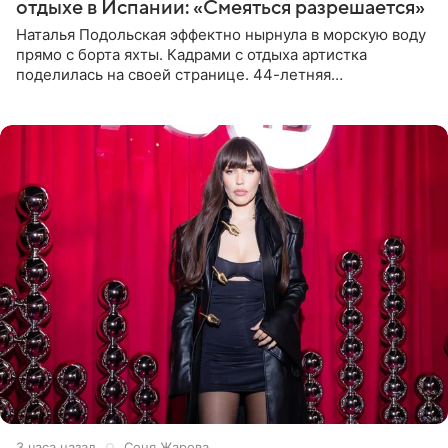
отдыхе в Испании: «Смеяться разрешается»
Наталья Подольская эффектно нырнула в морскую воду
прямо с борта яхты. Кадрами с отдыха артистка
поделилась на своей странице. 44-летняя
знаменитость предстала перед поклонниками в ярком
розовом купальнике с
3 часа назад
Соня Жарова