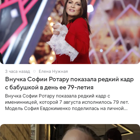
3 часа назад
Елена Нужная
Внучка Софии Ротару показала редкий кадр
с бабушкой в день ее 79-летия
Внучка Софии Ротару показала редкий кадр с
именинницей, которой 7 августа исполнилось 79 лет.
Модель София Евдокименко поделилась на личной
странице в социальной сети фотографией знаменитой
бабушки. На снимке