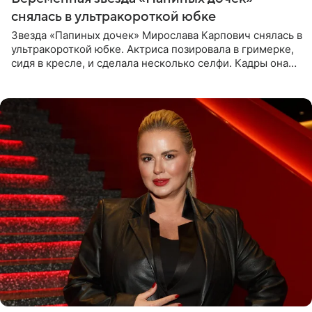
снялась в ультракороткой юбке
Звезда «Папиных дочек» Мирослава Карпович снялась в
ультракороткой юбке. Актриса позировала в гримерке,
сидя в кресле, и сделала несколько селфи. Кадры она
опубликовала на личной странице в социальной сети.