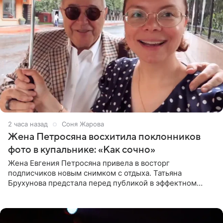
2 часа назад
Соня Жарова
Жена Петросяна восхитила поклонников
фото в купальнике: «Как сочно»
Жена Евгения Петросяна привела в восторг
подписчиков новым снимком с отдыха. Татьяна
Брухунова предстала перед публикой в эффектном
черно-сиреневом монокини, позируя прямо в бассейне.
«Ох, как сочно», «Татьяна,