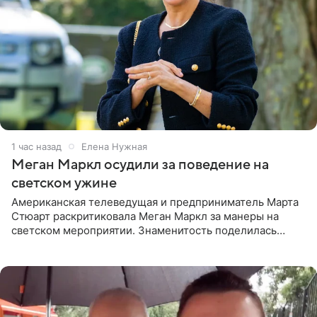
1 час назад
Елена Нужная
Меган Маркл осудили за поведение на
светском ужине
Американская телеведущая и предприниматель Марта
Стюарт раскритиковала Меган Маркл за манеры на
светском мероприятии. Знаменитость поделилась
деталями личной встречи с герцогиней Сассекской,
пишет PageSix. По