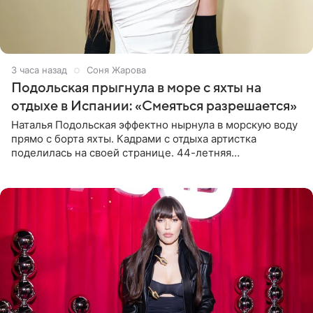
3 часа назад
Соня Жарова
Подольская прыгнула в море с яхты на
отдыхе в Испании: «Смеяться разрешается»
Наталья Подольская эффектно нырнула в морскую воду
прямо с борта яхты. Кадрами с отдыха артистка
поделилась на своей странице. 44-летняя
знаменитость предстала перед поклонниками в ярком
розовом купальнике с