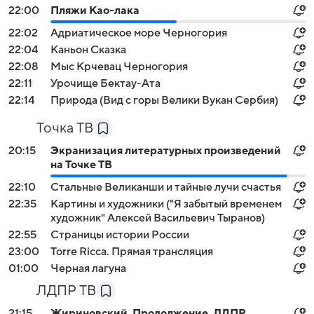
22:00
Пляжи Као-лака
22:02
Адриатическое море Черногория
22:04
Каньон Сказка
22:08
Мыс Крчевац Черногория
22:11
Урочище Бектау-Ата
22:14
Природа (Вид с горы Велики Вукан Сербия)
Точка ТВ
20:15
Экранизация литературных произведений
на Точке ТВ
22:10
Стальные Великанши и тайные лучи счастья
22:35
Картины и художники ("Я забытый временем
художник" Алексей Васильевич Тыранов)
22:55
Страницы истории России
23:00
Torre Ricca. Прямая трансляция
01:00
Черная лагуна
ЛДПР ТВ
21:15
Жириновский. Продолжение. ЛДПР