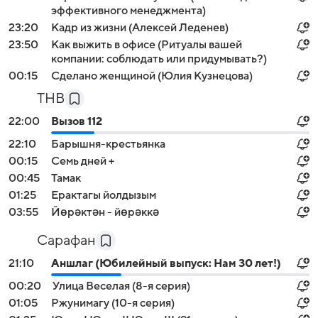
эффективного менеджмента)
23:20
Кадр из жизни (Алексей Леденев)
23:50
Как выжить в офисе (Ритуалы вашей
компании: соблюдать или придумывать?)
00:15
Сделано женщиной (Юлия Кузнецова)
ТНВ
22:00
Вызов 112
22:10
Барышня-крестьянка
00:15
Семь дней +
00:45
Тамак
01:25
Ерактагы йолдызым
03:55
Йөрәктән - йөрәккә
Сарафан
21:10
Аншлаг (Юбилейный выпуск: Нам 30 лет!)
00:20
Улица Веселая (8-я серия)
01:05
Ржунимагу (10-я серия)