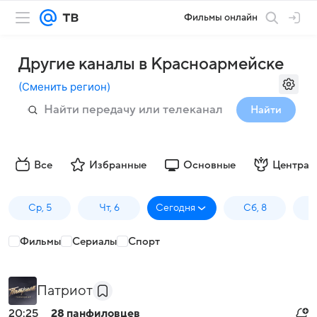
Фильмы онлайн
Другие каналы в Красноармейске
(
Сменить регион
)
Найти
Все
Избранные
Основные
Централ
Ср, 5
Чт, 6
Сегодня
Сб, 8
Фильмы
Сериалы
Спорт
Патриот
20:25
28 панфиловцев