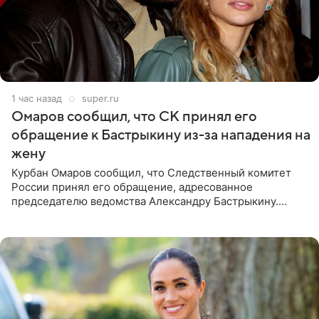
1 час назад
super.ru
Омаров сообщил, что СК принял его
обращение к Бастрыкину из-за нападения на
жену
Курбан Омаров сообщил, что Следственный комитет
России принял его обращение, адресованное
председателю ведомства Александру Бастрыкину.
Бизнесмен опубликовал ответ Информационного
центра СК в личном блоге. В