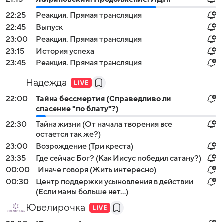
22:25
Реакция. Прямая трансляция
22:45
Выпуск
23:00
Реакция. Прямая трансляция
23:15
История успеха
23:45
Реакция. Прямая трансляция
Надежда
22:00
Тайна бессмертия (Справедливо ли
спасение "по блату"?)
22:30
Тайна жизни (От начала творения все
остается так же?)
23:00
Возрождение (Три креста)
23:35
Где сейчас Бог? (Как Иисус победил сатану?)
00:00
Иначе говоря (Жить интересно)
00:30
Центр поддержки усыновления в действии
(Если мамы больше нет…)
Ювелирочка