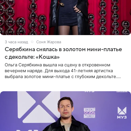
3 часа назад
Соня Жарова
Серябкина снялась в золотом мини-платье
с декольте: «Кошка»
Ольга Серябкина вышла на сцену в откровенном
вечернем наряде. Для выхода 41-летняя артистка
выбрала золотое мини-платье с глубоким декольте.
Дополнением к образу стали бежевые мюли. Стилисты
выпрямили волосы