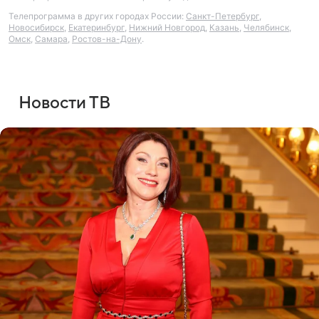
Телепрограмма в других городах России:
Санкт-Петербург
,
Новосибирск
,
Екатеринбург
,
Нижний Новгород
,
Казань
,
Челябинск
,
Омск
,
Самара
,
Ростов-на-Дону
.
Новости ТВ