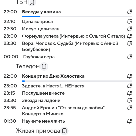
ТБН
22:00
Беседы у камина
22:10
Цена вопроса
22:30
Иисус-целитель
23:00
Формула успеха (Интервью с Ольгой Ситало)
23:30
Вера. Человек. Судьба (Интервью с Анной
Бояубаевой)
00:00
Глубокая вера
Теледом
22:00
Концерт ко Дню Холостяка
23:00
Здрасте, я Настя!...НЕНастя
23:15
Послушаем вместе
23:30
Звезда на ладони
23:55
Андрей Еронин "От весны до любви".
Концерт в Минске
01:30
Научите меня жить
Живая природа