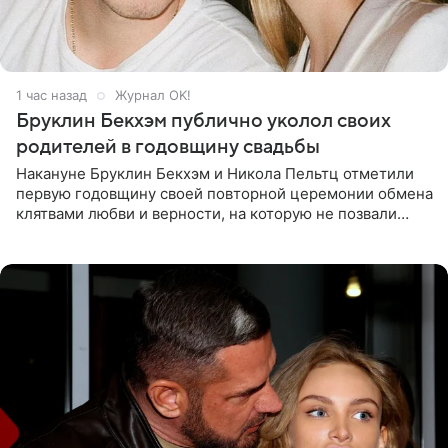
1 час назад
Журнал OK!
Бруклин Бекхэм публично уколол своих
родителей в годовщину свадьбы
Накануне Бруклин Бекхэм и Никола Пельтц отметили
первую годовщину своей повторной церемонии обмена
клятвами любви и верности, на которую не позвали
никого из клана Бекхэм. По словам инсайдеров, пара
считает это