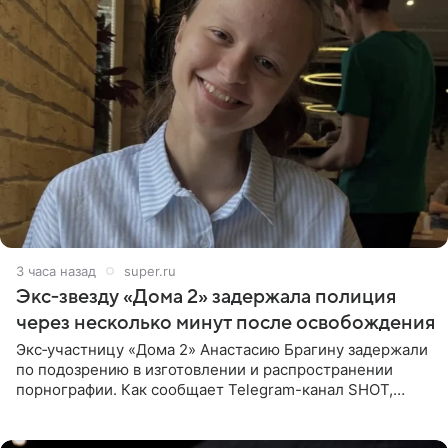
3 часа назад
super.ru
Экс‑звезду «Дома 2» задержала полиция
через несколько минут после освобождения
Экс‑участницу «Дома 2» Анастасию Брагину задержали
по подозрению в изготовлении и распространении
порнографии. Как сообщает Telegram-канал SHOT,
девушка может оказаться в СИЗО. Следствие
ходатайствует об