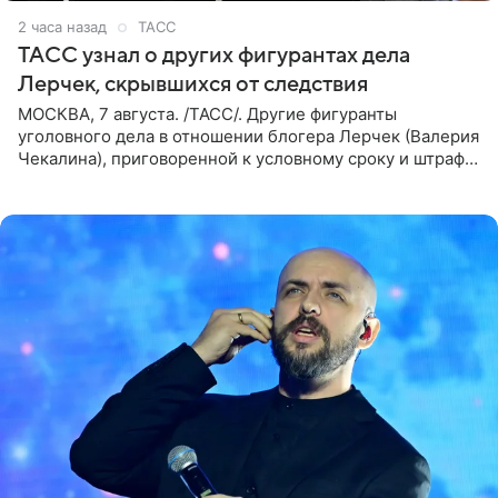
2 часа назад
ТАСС
ТАСС узнал о других фигурантах дела
Лерчек, скрывшихся от следствия
МОСКВА, 7 августа. /ТАСС/. Другие фигуранты
уголовного дела в отношении блогера Лерчек (Валерия
Чекалина), приговоренной к условному сроку и штрафу,
а также ее бывшего супруга и его бывшего бизнес-
партнера,