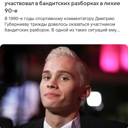
участвовал в бандитских разборках в лихие
90-е
В 1990-е годы спортивному комментатору Дмитрию
Губерниеву трижды довелось оказаться участником
бандитских разборок. В одной из таких ситуаций ему
выдали тяжелый предмет и приказали вступить в драку,
однако он