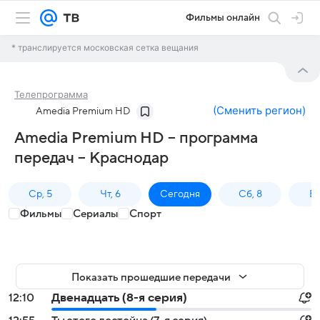
Фильмы онлайн
* транслируется московская сетка вещания
Телепрограмма
(
Сменить регион
)
Amedia Premium HD
Amedia Premium HD – программа
передач – Краснодар
Ср, 5
Чт, 6
Сегодня
Сб, 8
Вс
Фильмы
Сериалы
Спорт
Показать прошедшие передачи
12:10
Двенадцать (8-я серия)