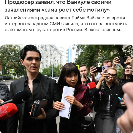
Продюсер заявил, что Вайкуле своими
заявлениями «сама роет себе могилу»
Латвийская эстрадная певица Лайма Вайкуле во время
интервью западным СМИ заявила, что готова выступить
с автоматом в руках против России. В эксклюзивном
комментарии aif.ru продюсер Сергей Дворцов отметил,
что