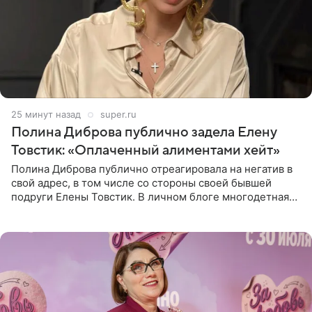
25 минут назад
super.ru
Полина Диброва публично задела Елену
Товстик: «Оплаченный алиментами хейт»
Полина Диброва публично отреагировала на негатив в
свой адрес, в том числе со стороны своей бывшей
подруги Елены Товстик. В личном блоге многодетная
мама дала понять, что считает экс‑супругу Романа
Товстика