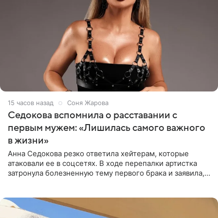
15 часов назад
Соня Жарова
Седокова вспомнила о расставании с
первым мужем: «Лишилась самого важного
в жизни»
Анна Седокова резко ответила хейтерам, которые
атаковали ее в соцсетях. В ходе перепалки артистка
затронула болезненную тему первого брака и заявила,
что чужие судьбы — не ее зона ответственности. От
Валентина