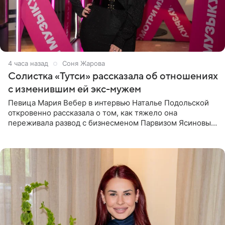
4 часа назад
Соня Жарова
Солистка «Тутси» рассказала об отношениях
с изменившим ей экс-мужем
Певица Мария Вебер в интервью Наталье Подольской
откровенно рассказала о том, как тяжело она
переживала развод с бизнесменом Парвизом Ясиновым.
Артистка призналась, что измена бывшего супруга стала
для нее