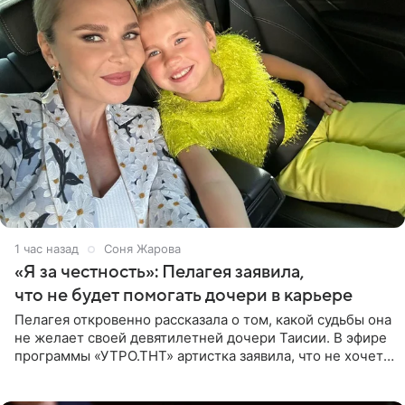
1 час назад
Соня Жарова
«Я за честность»: Пелагея заявила,
что не будет помогать дочери в карьере
Пелагея откровенно рассказала о том, какой судьбы она
не желает своей девятилетней дочери Таисии. В эфире
программы «УТРО.ТНТ» артистка заявила, что не хочет
для наследницы карьеры исполнительницы. Пелагея