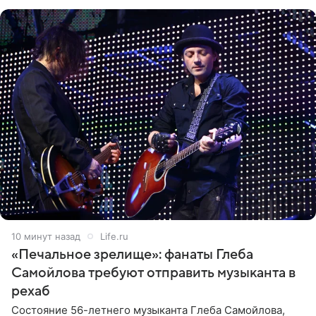
10 минут назад
Life.ru
«Печальное зрелище»: фанаты Глеба
Самойлова требуют отправить музыканта в
рехаб
Состояние 56-летнего музыканта Глеба Самойлова,