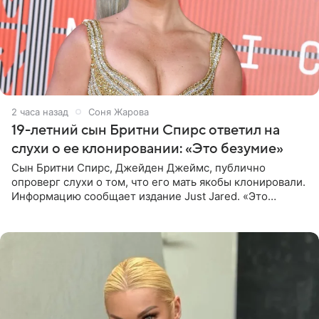
2 часа назад
Соня Жарова
19-летний сын Бритни Спирс ответил на
слухи о ее клонировании: «Это безумие»
Сын Бритни Спирс, Джейден Джеймс, публично
опроверг слухи о том, что его мать якобы клонировали.
Информацию сообщает издание Just Jared. «Это
заставляет меня понять, что многое в СМИ
преувеличено и фальшиво.