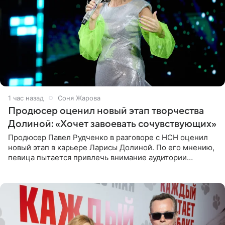
1 час назад
Соня Жарова
Продюсер оценил новый этап творчества
Долиной: «Хочет завоевать сочувствующих»
Продюсер Павел Рудченко в разговоре с НСН оценил
новый этап в карьере Ларисы Долиной. По его мнению,
певица пытается привлечь внимание аудитории
«сочувствующих», идя по пути, который ранее уже
протоптали Ольга