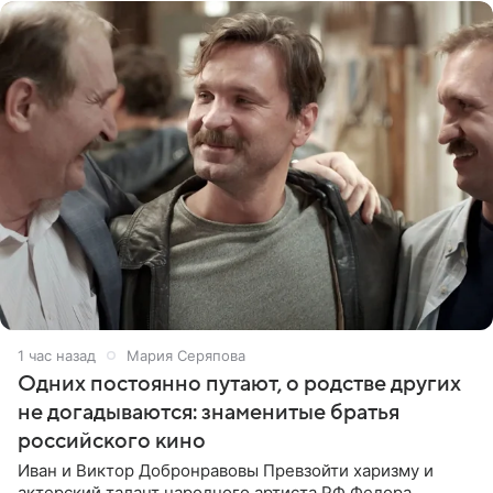
1 час назад
Мария Серяпова
Одних постоянно путают, о родстве других
не догадываются: знаменитые братья
российского кино
Иван и Виктор Добронравовы Превзойти харизму и
актерский талант народного артиста РФ Федора