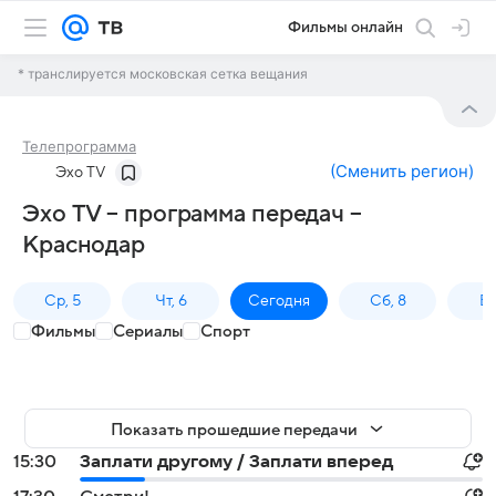
Фильмы онлайн
* транслируется московская сетка вещания
Телепрограмма
(
Сменить регион
)
Эхо TV
Эхо TV – программа передач –
Краснодар
Ср, 5
Чт, 6
Сегодня
Сб, 8
Вс
Фильмы
Сериалы
Спорт
Показать прошедшие передачи
15:30
Заплати другому / Заплати вперед