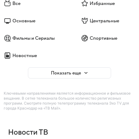
Все
Избранные
Основные
Центральные
Фильмы и Сериалы
Спортивные
Новостные
Показать еще
Ключевыми направлениями является информационное и фильмовое
вещание. В сетке телеканала большое количество религиозных
программ. Смотрите полную телепрограмму телеканала Эхо TV для
города Краснодар на «ТВ Mail».
Новости ТВ