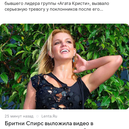
бывшего лидера группы «Агата Кристи», вызвало
серьезную тревогу у поклонников после его
выступления в Москве. Пользователи соцсетей назвали
происходящее на сцене
25 минут назад
Lenta.Ru
Бритни Спирс выложила видео в