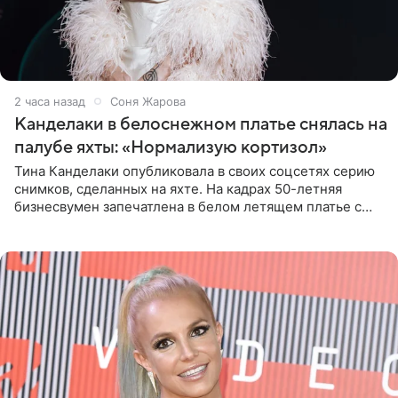
2 часа назад
Соня Жарова
Канделаки в белоснежном платье снялась на
палубе яхты: «Нормализую кортизол»
Тина Канделаки опубликовала в своих соцсетях серию
снимков, сделанных на яхте. На кадрах 50-летняя
бизнесвумен запечатлена в белом летящем платье с
глубокими разрезами на талии. Свой образ Канделаки
дополнила