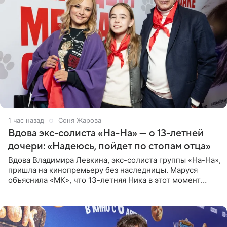
1 час назад
Соня Жарова
Вдова экс-солиста «На-На» — о 13-летней
дочери: «Надеюсь, пойдет по стопам отца»
Вдова Владимира Левкина, экс-солиста группы «На-На»,
пришла на кинопремьеру без наследницы. Маруся
объяснила «МК», что 13-летняя Ника в этот момент
возвращалась домой с международного вокального
конкурса, где