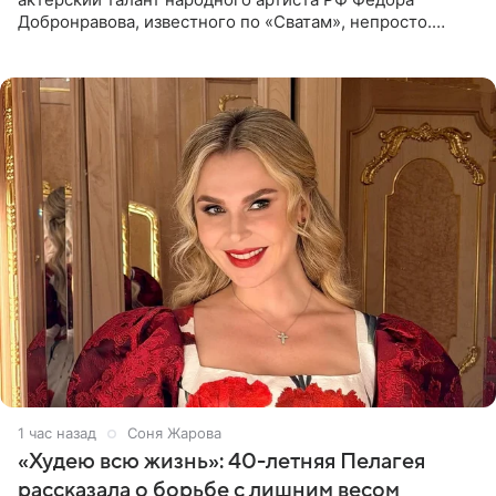
Добронравова, известного по «Сватам», непросто.
Однако его сыновья достойно продолжают знаменитую
фамилию в
1 час назад
Соня Жарова
«Худею всю жизнь»: 40-летняя Пелагея
рассказала о борьбе с лишним весом