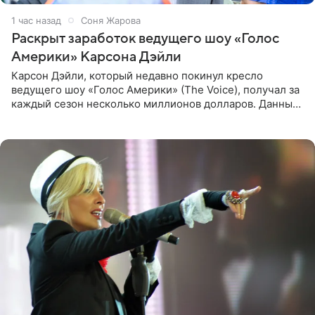
1 час назад
Соня Жарова
Раскрыт заработок ведущего шоу «Голос
Америки» Карсона Дэйли
Карсон Дэйли, который недавно покинул кресло
ведущего шоу «Голос Америки» (The Voice), получал за
каждый сезон несколько миллионов долларов. Данные
о его доходах раскрыл инсайдер из съемочной команды
проекта в