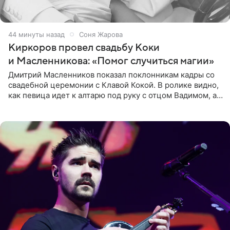
44 минуты назад
Соня Жарова
Киркоров провел свадьбу Коки
и Масленникова: «Помог случиться магии»
Дмитрий Масленников показал поклонникам кадры со
свадебной церемонии с Клавой Кокой. В ролике видно,
как певица идет к алтарю под руку с отцом Вадимом, а у
алтаря ее ждут жених и Филипп Киркоров. Именно