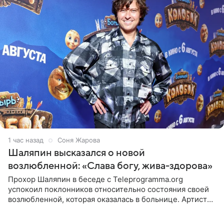
1 час назад
Соня Жарова
Шаляпин высказался о новой
возлюбленной: «Слава богу, жива-здорова»
Прохор Шаляпин в беседе с Teleprogramma.org
успокоил поклонников относительно состояния своей
возлюбленной, которая оказалась в больнице. Артист
признался, что выдохнул спокойно: жизнь женщины вне
опасности, а