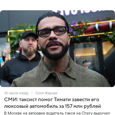
принтом, имитирующим полуобнаженную грудь. Свой
образ Глюкоза
16 часов назад
Соня Жарова
СМИ: таксист помог Тимати завести его
люксовый автомобиль за 157 млн рублей
В Москве на заправке водитель такси на Chery выручил