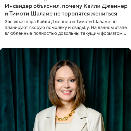
Инсайдер объяснил, почему Кайли Дженнер
и Тимоти Шаламе не торопятся жениться
Звездная пара Кайли Дженнер и Тимоти Шаламе не
планируют скорую помолвку и свадьбу. На данном этапе
влюбленные полностью довольны текущим форматом
своих отношений и сознательно не хотят торопить
события. Сейчас