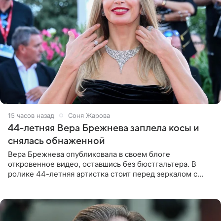
15 часов назад
Соня Жарова
44-летняя Вера Брежнева заплела косы и
снялась обнаженной
Вера Брежнева опубликовала в своем блоге
откровенное видео, оставшись без бюстгальтера. В
ролике 44-летняя артистка стоит перед зеркалом с
обнаженной грудью. Волосы певица собрала в косы и
надела головной убор.