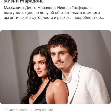
жизни Марадоны
Массажист Диего Марадоны Николя Таффарель
выступил в суде по делу об обстоятельствах смерти
аргентинского футболиста и раскрыл подробности о
последних днях его жизни. Его слова приводит AFP. На
заседании
13 часов назад
Журнал OK!