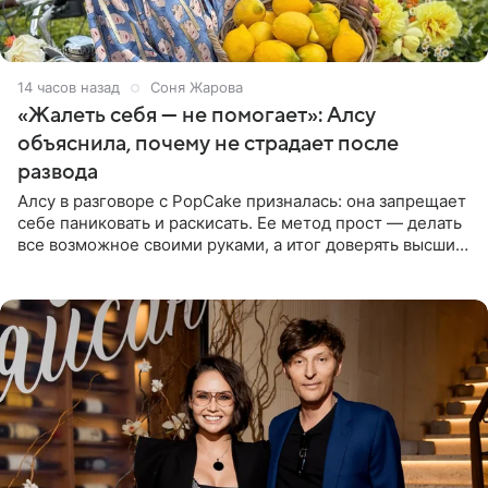
14 часов назад
Соня Жарова
«Жалеть себя — не помогает»: Алсу
объяснила, почему не страдает после
развода
Алсу в разговоре с PopCake призналась: она запрещает
себе паниковать и раскисать. Ее метод прост — делать
все возможное своими руками, а итог доверять высшим
силам. Певица утверждает, что истерики и потеря