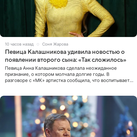
10 часов назад
Соня Жарова
Певица Калашникова удивила новостью о
появлении второго сына: «Так сложилось»
Певица Анна Калашникова сделала неожиданное
признание, о котором молчала долгие годы. В
разговоре с «МК» артистка сообщила, что воспитывает
не одного, а сразу двух сыновей. «На самом деле я
всегда мечтала, что