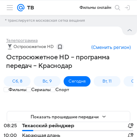
Фильмы онлайн
* транслируется московская сетка вещания
Телепрограмма
Остросюжетное HD
(
Сменить регион
)
Остросюжетное HD – программа
передач – Краснодар
Сб, 8
Вс, 9
Сегодня
Вт, 11
Ср,
Фильмы
Сериалы
Спорт
Показать прошедшие передачи
08:25
Техасский рейнджер
10:00
Карающая длань