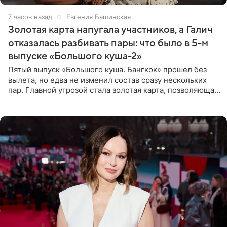
7 часов назад
Евгения Башинская
Золотая карта напугала участников, а Галич
отказалась разбивать пары: что было в 5-м
выпуске «Большого куша-2»
Пятый выпуск «Большого куша. Бангкок» прошел без
вылета, но едва не изменил состав сразу нескольких
пар. Главной угрозой стала золотая карта, позволяющая
разлучить один из дуэтов и поменять участников
местами.