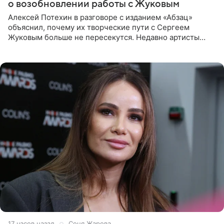
о возобновлении работы с Жуковым
Алексей Потехин в разговоре с изданием «Абзац»
объяснил, почему их творческие пути с Сергеем
Жуковым больше не пересекутся. Недавно артисты
воссоединились на большом концерте «30 нам уже!»,
который прошел в
17 часов назад
Соня Жарова