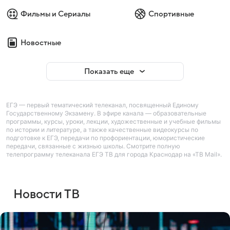
Фильмы и Сериалы
Спортивные
Новостные
Показать еще
ЕГЭ — первый тематический телеканал, посвященный Единому
Государственному Экзамену. В эфире канала — образовательные
программы, курсы, уроки, лекции, художественные и учебные фильмы
по истории и литературе, а также качественные видеокурсы по
подготовке к ЕГЭ, передачи по профориентации, юмористические
передачи, связанные с жизнью школы. Смотрите полную
телепрограмму телеканала ЕГЭ ТВ для города Краснодар на «ТВ Mail».
Новости ТВ