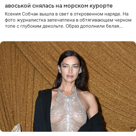
авоськой снялась на морском курорте
Ксения Собчак вышла в свет в откровенном наряде. На
фото журналистка запечатлена в обтягивающем черном
топе с глубоким декольте. Образ дополнили белая
юбка-миди, вьетнамки на платформе и соломенная
шляпа.