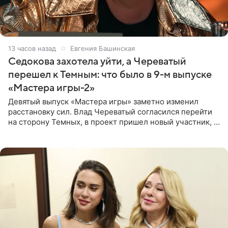
13 часов назад
Евгения Башинская
Седокова захотела уйти, а Череватый
перешел к Темным: что было в 9-м выпуске
«Мастера игры-2»
Девятый выпуск «Мастера игры» заметно изменил
расстановку сил. Влад Череватый согласился перейти
на сторону Темных, в проект пришел новый участник, а
Курбан Омаров и Анна Седокова оказались под таким
давлением.