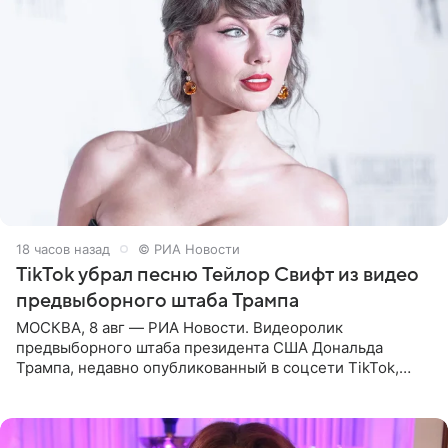
18 часов назад
© РИА Новости
TikTok убрал песню Тейлор Свифт из видео
предвыборного штаба Трампа
МОСКВА, 8 авг — РИА Новости. Видеоролик
предвыборного штаба президента США Дональда
Трампа, недавно опубликованный в соцсети TikTok,
остался без звуковой дорожки в виде песни August
(«Август») американской