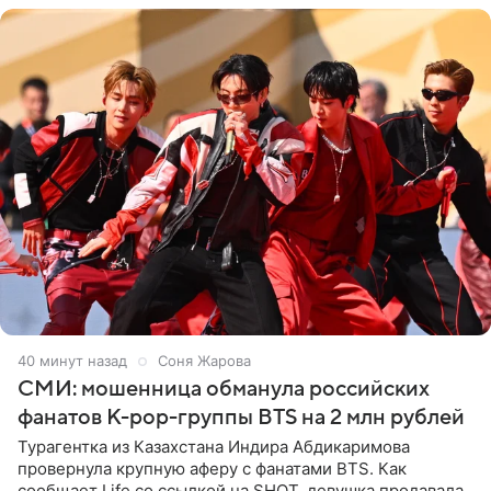
40 минут назад
Соня Жарова
СМИ: мошенница обманула российских
фанатов K-pop-группы BTS на 2 млн рублей
Турагентка из Казахстана Индира Абдикаримова
провернула крупную аферу с фанатами BTS. Как
сообщает Life со ссылкой на SHOT, девушка продавала