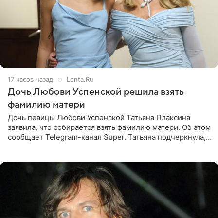
17 часов назад
Lenta.Ru
Дочь Любови Успенской решила взять
фамилию матери
Дочь певицы Любови Успенской Татьяна Плаксина
заявила, что собирается взять фамилию матери. Об этом
сообщает Telegram-канал Super. Татьяна подчеркнула,
что приняла решение о смене фамилии, поскольку
именно от