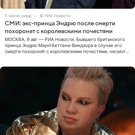
5 часов назад
© РИА Новости
СМИ: экс-принца Эндрю после смерти
похоронят с королевскими почестями
МОСКВА, 9 авг — РИА Новости. Бывшего британского
принца Эндрю Маунтбеттена-Виндзора в случае его
смерти похоронят с королевскими почестями, несмотря
на лишение всех титулов, сообщает Daily Mail со
ссылкой на