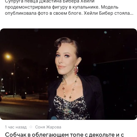
Супруга певца Джастина Бибера Хейли
продемонстрирвала фигуру в купальнике. Модель
опубликовала фото в своем блоге. Хейли Бибер стояла
перед зеркалом в желтом крошечном бархатном
бикини, которое дополнила
1 час назад
Соня Жарова
Собчак в облегающем топе с декольте и с