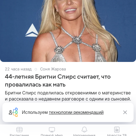
22 часа назад
Соня Жарова
44-летняя Бритни Спирс считает, что
провалилась как мать
Бритни Спирс поделилась откровениями о материнстве
и рассказала о недавнем разговоре с одним из сыновей.
44-летняя певица призналась, что после беседы
почувствовала себя плохой матерью. Публикацию
Используем
технологии рекомендаций
артистки
Расписание
Прямой эфир
Напоминания
Новости ТВ