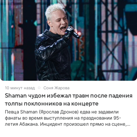
10 минут назад
Соня Жарова
Shaman чудом избежал травм после падения
толпы поклонников на концерте
Певца Shaman (Ярослав Дронов) едва не задавили
фанаты во время выступления на праздновании 95-
летия Абакана. Инцидент произошел прямо на сцене,
подробности сообщает «Абзац». Толпа поклонников
навалилась на