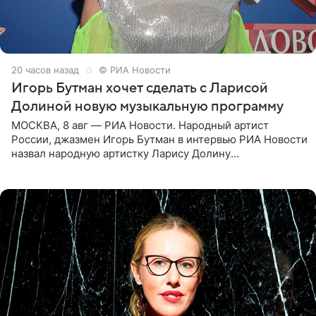
20 часов назад
© РИА Новости
Игорь Бутман хочет сделать с Ларисой
Долиной новую музыкальную программу
МОСКВА, 8 авг — РИА Новости. Народный артист
России, джазмен Игорь Бутман в интервью РИА Новости
назвал народную артистку Ларису Долину
великолепной певицей и рассказал о желании сделать с
ней новую совместную