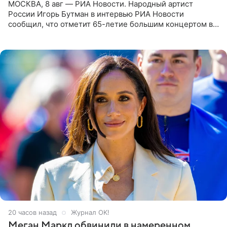
МОСКВА, 8 авг — РИА Новости. Народный артист
России Игорь Бутман в интервью РИА Новости
сообщил, что отметит 65-летие большим концертом в
Кремлевском дворце, а вместе с ним на сцену выйдут
его друзья —
20 часов назад
Журнал OK!
Меган Маркл обвинили в намеренном