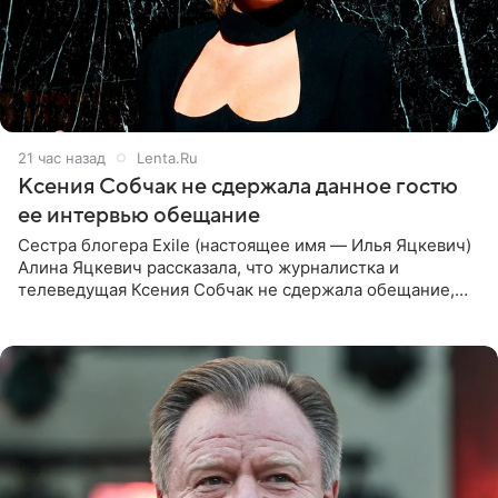
21 час назад
Lenta.Ru
Ксения Собчак не сдержала данное гостю
ее интервью обещание
Сестра блогера Exile (настоящее имя — Илья Яцкевич)
Алина Яцкевич рассказала, что журналистка и
телеведущая Ксения Собчак не сдержала обещание,
которое дала ему во время интервью с ним. Об этом она
заявила в