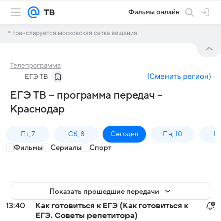
Фильмы онлайн
* транслируется московская сетка вещания
Телепрограмма
(
Сменить регион
)
ЕГЭ ТВ
ЕГЭ ТВ – программа передач –
Краснодар
Пт, 7
Сб, 8
Сегодня
Пн, 10
Вт,
Фильмы
Сериалы
Спорт
Показать прошедшие передачи
13:40
Как готовиться к ЕГЭ (Как готовиться к
ЕГЭ. Советы репетитора)