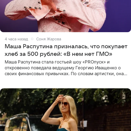
4 часа назад
Соня Жарова
Маша Распутина призналась, что покупает
хлеб за 500 рублей: «В нем нет ГМО»
Маша Распутина стала гостьей шоу «PROпуск» и
откровенно поведала ведущему Георгию Иващенко о
своих финансовых привычках. По словам артистки, она
давно перестала следить за тратами и может позволить
себе жить,