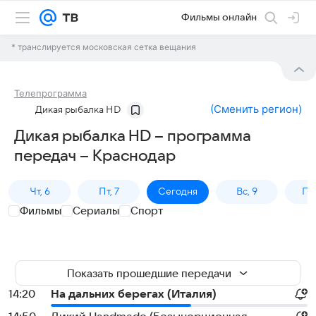
Фильмы онлайн
* транслируется московская сетка вещания
Телепрограмма
(
Сменить регион
)
Дикая рыбалка HD
Дикая рыбалка HD – программа
передач – Краснодар
Чт, 6
Пт, 7
Сегодня
Вс, 9
Пн,
Фильмы
Сериалы
Спорт
Показать прошедшие передачи
14:20
На дальних берегах (Италия)