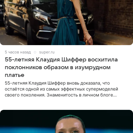
5 часов назад
super.ru
55-летняя Клаудия Шиффер восхитила
поклонников образом в изумрудном
платье
55-летняя Клаудия Шиффер вновь доказала, что
остаётся одной из самых эффектных супермоделей
своего поколения. Знаменитость в личном блоге
поделилась фотографиями с недавней свадьбы, где
появилась в роли гостьи,