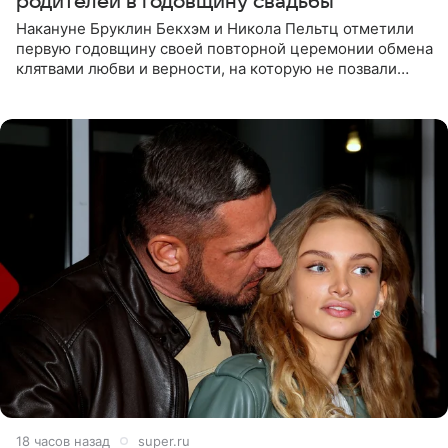
родителей в годовщину свадьбы
Накануне Бруклин Бекхэм и Никола Пельтц отметили
первую годовщину своей повторной церемонии обмена
клятвами любви и верности, на которую не позвали
никого из клана Бекхэм. По словам инсайдеров, пара
считает это
18 часов назад
super.ru