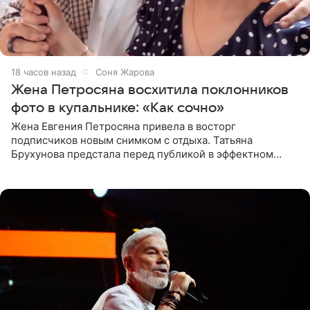
18 часов назад
Соня Жарова
Жена Петросяна восхитила поклонников
фото в купальнике: «Как сочно»
Жена Евгения Петросяна привела в восторг
подписчиков новым снимком с отдыха. Татьяна
Брухунова предстала перед публикой в эффектном
черно-сиреневом монокини, позируя прямо в бассейне.
«Ох, как сочно», «Татьяна,