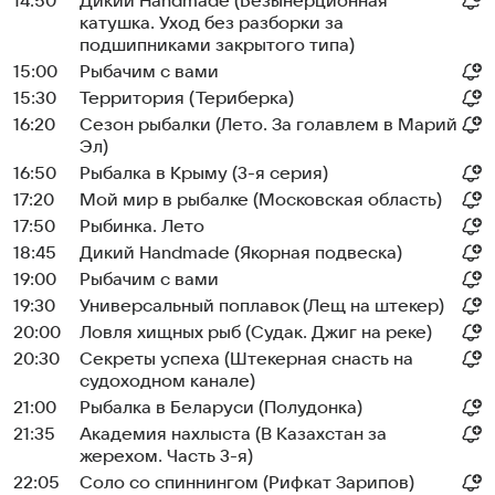
14:50
Дикий Handmade (Безынерционная
катушка. Уход без разборки за
подшипниками закрытого типа)
15:00
Рыбачим с вами
15:30
Территория (Териберка)
16:20
Сезон рыбалки (Лето. За голавлем в Марий
Эл)
16:50
Рыбалка в Крыму (3-я серия)
17:20
Мой мир в рыбалке (Московская область)
17:50
Рыбинка. Лето
18:45
Дикий Handmade (Якорная подвеска)
19:00
Рыбачим с вами
19:30
Универсальный поплавок (Лещ на штекер)
20:00
Ловля хищных рыб (Судак. Джиг на реке)
20:30
Секреты успеха (Штекерная снасть на
судоходном канале)
21:00
Рыбалка в Беларуси (Полудонка)
21:35
Академия нахлыста (В Казахстан за
жерехом. Часть 3-я)
22:05
Соло со спиннингом (Рифкат Зарипов)