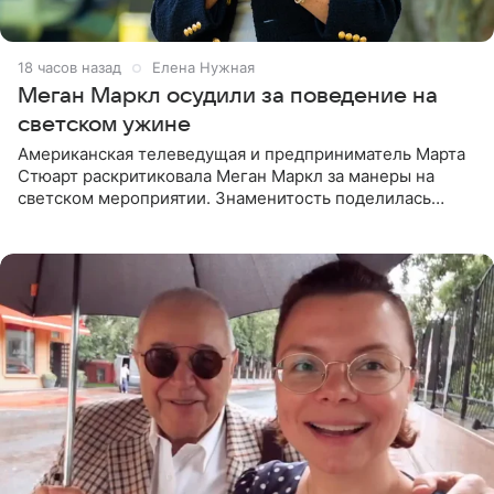
18 часов назад
Елена Нужная
Меган Маркл осудили за поведение на
светском ужине
Американская телеведущая и предприниматель Марта
Стюарт раскритиковала Меган Маркл за манеры на
светском мероприятии. Знаменитость поделилась
деталями личной встречи с герцогиней Сассекской,
пишет PageSix. По