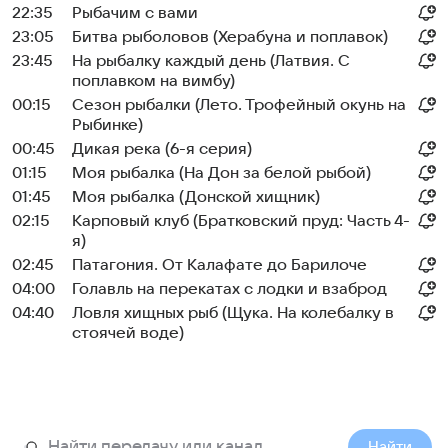
22:35
Рыбачим с вами
23:05
Битва рыболовов (Херабуна и поплавок)
23:45
На рыбалку каждый день (Латвия. С
поплавком на вимбу)
00:15
Сезон рыбалки (Лето. Трофейный окунь на
Рыбинке)
00:45
Дикая река (6-я серия)
01:15
Моя рыбалка (На Дон за белой рыбой)
01:45
Моя рыбалка (Донской хищник)
02:15
Карповый клуб (Братковский пруд: Часть 4-
я)
02:45
Патагония. От Калафате до Барилоче
04:00
Голавль на перекатах с лодки и взаброд
04:40
Ловля хищных рыб (Щука. На колебалку в
стоячей воде)
Найти