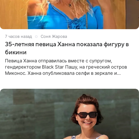
7 часов назад
Соня Жарова
35-летняя певица Ханна показала фигуру в
бикини
Певица Ханна отправилась вместе с супругом,
гендиректором Black Star Пашу, на греческий остров
Миконос. Ханна опубликовала селфи в зеркале и
призналась, что сейчас особенно довольна собой. По
словам певицы, она