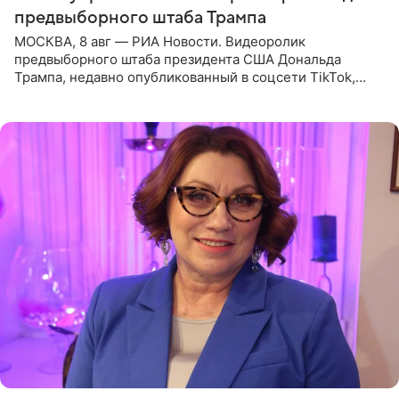
предвыборного штаба Трампа
МОСКВА, 8 авг — РИА Новости. Видеоролик
предвыборного штаба президента США Дональда
Трампа, недавно опубликованный в соцсети TikTok,
остался без звуковой дорожки в виде песни August
(«Август») американской