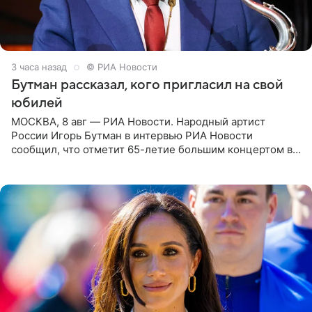
3 часа назад
© РИА Новости
Бутман рассказал, кого пригласил на свой
юбилей
МОСКВА, 8 авг — РИА Новости. Народный артист
России Игорь Бутман в интервью РИА Новости
сообщил, что отметит 65-летие большим концертом в
Кремлевском дворце, а вместе с ним на сцену выйдут
его друзья —