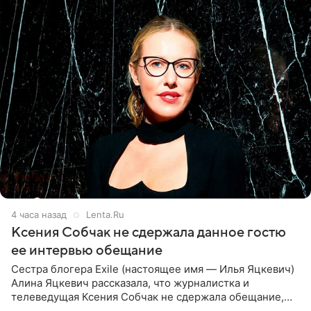
4 часа назад
Lenta.Ru
Ксения Собчак не сдержала данное гостю
ее интервью обещание
Сестра блогера Exile (настоящее имя — Илья Яцкевич)
Алина Яцкевич рассказала, что журналистка и
телеведущая Ксения Собчак не сдержала обещание,
которое дала ему во время интервью с ним. Об этом она