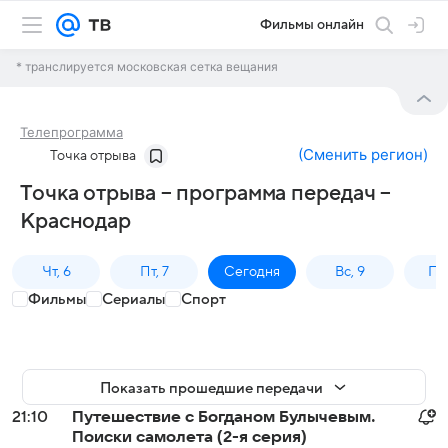
Фильмы онлайн
* транслируется московская сетка вещания
Телепрограмма
(
Сменить регион
)
Точка отрыва
Точка отрыва – программа передач –
Краснодар
Чт, 6
Пт, 7
Сегодня
Вс, 9
Пн,
Фильмы
Сериалы
Спорт
Показать прошедшие передачи
21:10
Путешествие с Богданом Булычевым.
Поиски самолета (2-я серия)