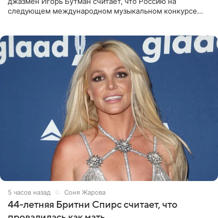
джазмен Игорь Бутман считает, что Россию на
следующем международном музыкальном конкурсе
«Интервидение» могла бы представить молодая певица
Варвара Убель, так
5 часов назад
Соня Жарова
44-летняя Бритни Спирс считает, что
провалилась как мать