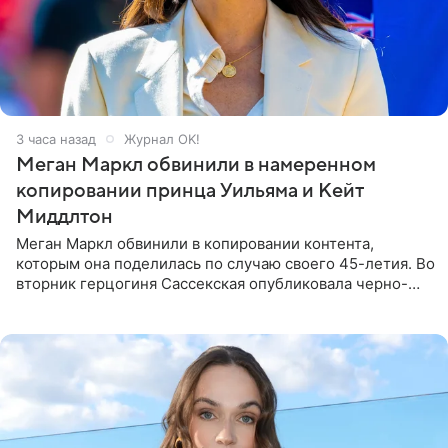
3 часа назад
Журнал OK!
Меган Маркл обвинили в намеренном
копировании принца Уильяма и Кейт
Миддлтон
Меган Маркл обвинили в копировании контента,
которым она поделилась по случаю своего 45-летия. Во
вторник герцогиня Сассекская опубликовала черно-
белую фотографию, на которой она прыгает в бассейн с
воздушными