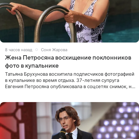
8 часов назад
Соня Жарова
Жена Петросяна восхищение поклонников
фото в купальнике
Татьяна Брухунова восхитила подписчиков фотографией
в купальнике во время отдыха. 37-летняя супруга
Евгения Петросяна опубликовала в соцсетях снимок, на
котором позирует у бассейна в белоснежном монокини
с