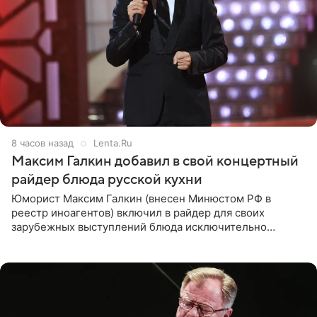
8 часов назад
Lenta.Ru
Максим Галкин добавил в свой концертный
райдер блюда русской кухни
Юморист Максим Галкин (внесен Минюстом РФ в
реестр иноагентов) включил в райдер для своих
зарубежных выступлений блюда исключительно
русской кухни. Об этом сообщает РИА Новости.
Согласно документу, в гримерную