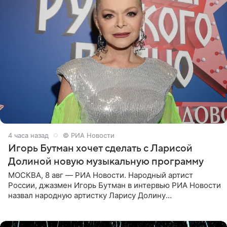
4 часа назад
© РИА Новости
Игорь Бутман хочет сделать с Ларисой
Долиной новую музыкальную программу
МОСКВА, 8 авг — РИА Новости. Народный артист
России, джазмен Игорь Бутман в интервью РИА Новости
назвал народную артистку Ларису Долину
великолепной певицей и рассказал о желании сделать с
ней новую совместную