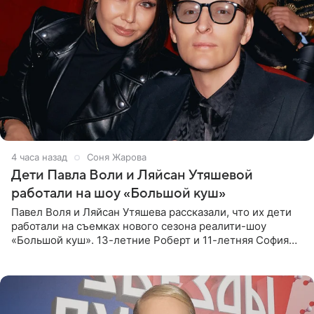
4 часа назад
Соня Жарова
Дети Павла Воли и Ляйсан Утяшевой
работали на шоу «Большой куш»
Павел Воля и Ляйсан Утяшева рассказали, что их дети
работали на съемках нового сезона реалити-шоу
«Большой куш». 13-летние Роберт и 11-летняя София
отправились вместе с родителями в Таиланд и успели
поработать