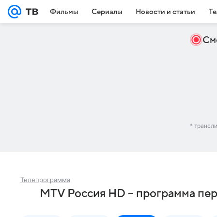
Фильмы
Сериалы
Новости и статьи
Те
См
* трансл
Телепрограмма
MTV Россия HD – программа пер