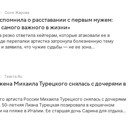
Соня Жарова
спомнила о расставании с первым мужем:
самого важного в жизни»
 резко ответила хейтерам, которые атаковали ее в
оде перепалки артистка затронула болезненную тему
 и заявила, что чужие судьбы — не ее зона
ти. От Валентина
Газета.Ru
жена Михаила Турецкого снялась с дочерями в
го артиста России Михаила Турецкого снялась с дочерями
. 50-летняя Лиана Турецкая позировала в крошечном
 на пляже в Италии. Ее старшая дочь Сарина для отдыха
о