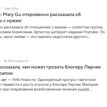
Газета.Ru
: Mary Gu откровенно рассказала об
х с мужем
Gu рассказала об отношениях с мужем — солистом группы
олием Борисовым. Артистку цитирует издание Popcake. По
, залог любви — это принять недостатки другого
кже
© РИА Новости
ссказала, чем может грозить блогеру Лерчек
ерапии
 авг — РИА Новости. Однократный пропуск таргетной
 привести к росту опухоли у блогера Лерчек (Валерии
но при оперативном возобновлении лечения ущерб
ритичен,