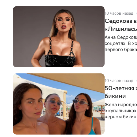
10 часов назад
Седокова в
«Лишилась 
Анна Седокова
соцсетях. В х
первого брака
ответственнос
10 часов назад
50-летняя 
бикини
Жена народно
в купальниках
черном бикини
выбрала банд