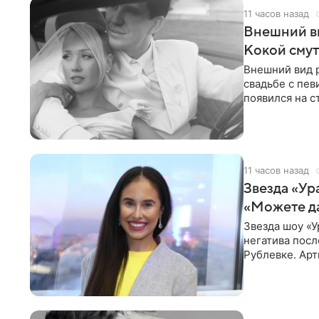
11 часов назад
Внешний ви
Кокой смут
Внешний вид 
свадьбе с пев
появился на с
признанной
11 часов назад
Звезда «Ур
«Можете д
Звезда шоу «У
негатива посл
Рублевке. Арт
реакция публ