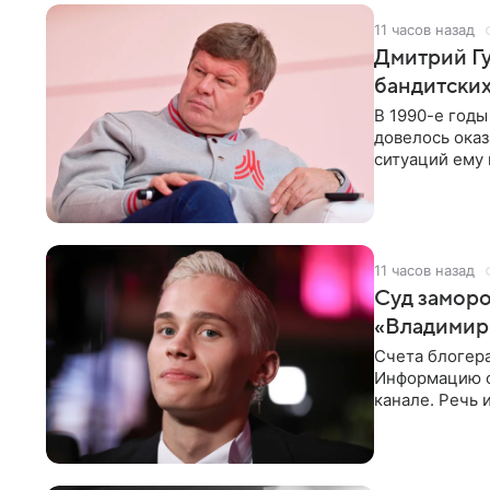
11 часов назад
Дмитрий Гу
бандитских
В 1990-е год
довелось оказ
ситуаций ему 
однако он
11 часов назад
Суд заморо
«Владимир
Счета блогер
Информацию о
канале. Речь 
разбирательст