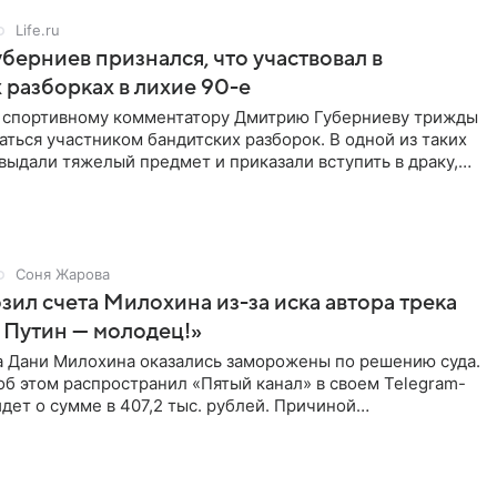
Life.ru
берниев признался, что участвовал в
 разборках в лихие 90-е
ы спортивному комментатору Дмитрию Губерниеву трижды
аться участником бандитских разборок. В одной из таких
выдали тяжелый предмет и приказали вступить в драку,
Соня Жарова
зил счета Милохина из-за иска автора трека
 Путин — молодец!»
а Дани Милохина оказались заморожены по решению суда.
б этом распространил «Пятый канал» в своем Telegram-
идет о сумме в 407,2 тыс. рублей. Причиной
ва стал