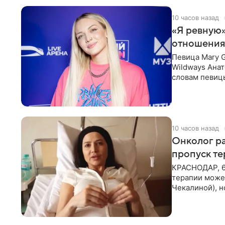
10 часов назад
«Я ревную»
отношения
Певица Mary 
Wildways Анат
словам певицы
человека. Та
10 часов назад
Онколог ра
пропуск т
КРАСНОДАР, 6
терапии может
Чекалиной), 
здоровью не к