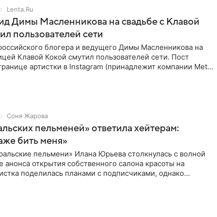
Lenta.Ru
д Димы Масленникова на свадьбе с Клавой
ил пользователей сети
российского блогера и ведущего Димы Масленникова на
ицей Клавой Кокой смутил пользователей сети. Пост
транице артистки в Instagram (принадлежит компании Meta,
Соня Жарова
альских пельменей» ответила хейтерам:
аже бить меня»
ральские пельмени» Илана Юрьева столкнулась с волной
е анонса открытия собственного салона красоты на
истка поделилась планами с подписчиками, однако
ики