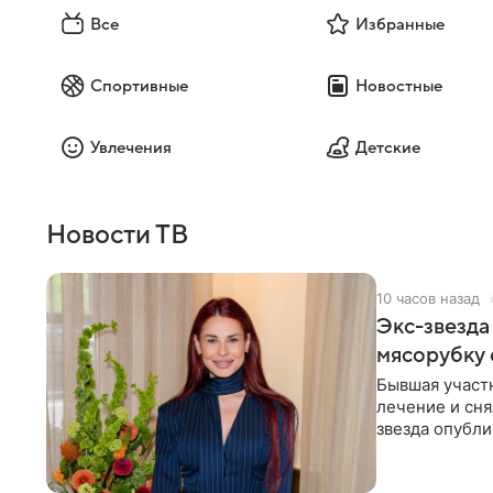
Все
Избранные
Спортивные
Новостные
Увлечения
Детские
Новости ТВ
10 часов назад
Экс-звезда
мясорубку 
Бывшая участ
лечение и сня
звезда опубли
процесс снят