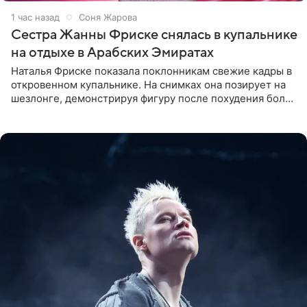
1 час назад
Соня Жарова
Сестра Жанны Фриске снялась в купальнике
на отдыхе в Арабских Эмиратах
Наталья Фриске показала поклонникам свежие кадры в
откровенном купальнике. На снимках она позирует на
шезлонге, демонстрируя фигуру после похудения более
чем на десять килограммов. В подписи к посту