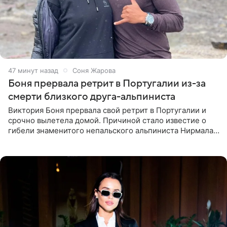
47 минут назад
Соня Жарова
Боня прервала ретрит в Португалии из-за
смерти близкого друга-альпиниста
Виктория Боня прервала свой ретрит в Португалии и
срочно вылетела домой. Причиной стало известие о
гибели знаменитого непальского альпиниста Нирмала
«Нимса» Пурджи, которого модель называла своим
близким другом