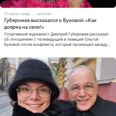
27 минут назад
Lenta.Ru
Губерниев высказался о Бузовой: «Как
доярка на селе!»
Спортивный журналист Дмитрий Губерниев рассказал
об отношениях с телеведущей и певицей Ольгой
Бузовой после конфликта, который произошел между
ними в 2021 году в прямом эфире канала «Матч ТВ». В
разговоре с