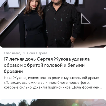
1 час назад
Соня Жарова
17-летняя дочь Сергея Жукова удивила
образом с бритой головой и белыми
бровями
Ника Жукова, известная по роли в музыкальной драме
«Плакса», выложила в личном блоге новые фото,
которые сильно удивили подписчиков. Дочь фронтмена
группы «Руки Вверх!» Сергея Жукова предстала перед
публикой с