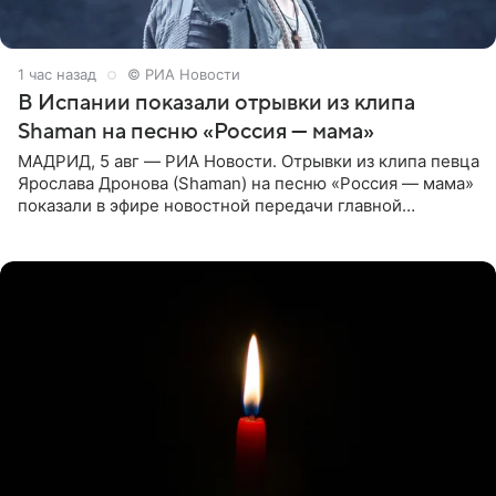
1 час назад
© РИА Новости
В Испании показали отрывки из клипа
Shaman на песню «Россия — мама»
МАДРИД, 5 авг — РИА Новости. Отрывки из клипа певца
Ярослава Дронова (Shaman) на песню «Россия — мама»
показали в эфире новостной передачи главной
государственной телерадиовещательной корпорации
Испании RTVE.