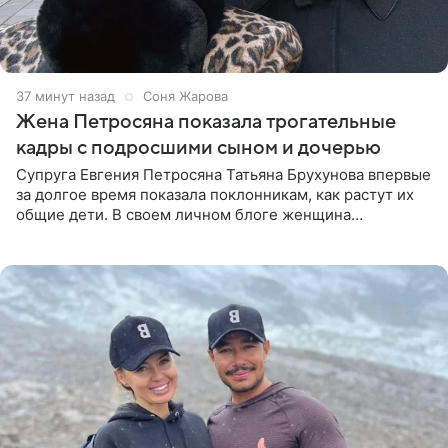
37 минут назад
Соня Жарова
Жена Петросяна показала трогательные
кадры с подросшими сыном и дочерью
Супруга Евгения Петросяна Татьяна Брухунова впервые
за долгое время показала поклонникам, как растут их
общие дети. В своем личном блоге женщина
опубликовала редкие кадры с шестилетним сыном
Ваганом и