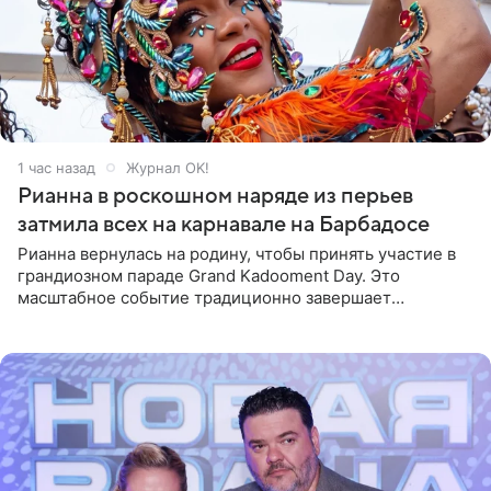
1 час назад
Журнал OK!
Рианна в роскошном наряде из перьев
затмила всех на карнавале на Барбадосе
Рианна вернулась на родину, чтобы принять участие в
грандиозном параде Grand Kadooment Day. Это
масштабное событие традиционно завершает
ежегодный фестиваль урожая Crop Over, посвященный
окончанию сбора