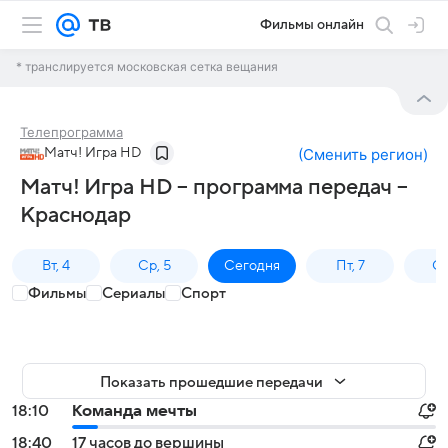
Фильмы онлайн
* транслируется московская сетка вещания
Телепрограмма
Матч! Игра HD
(
Сменить регион
)
Матч! Игра HD – программа передач –
Краснодар
Вт, 4
Ср, 5
Сегодня
Пт, 7
Сб
Фильмы
Сериалы
Спорт
Показать прошедшие передачи
18:10
Команда мечты
18:40
17 часов до вершины