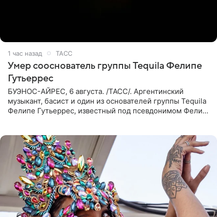
1 час назад
ТАСС
Умер сооснователь группы Tequila Фелипе
Гутьеррес
БУЭНОС-АЙРЕС, 6 августа. /ТАСС/. Аргентинский
музыкант, басист и один из основателей группы Tequila
Фелипе Гутьеррес, известный под псевдонимом Фелипе
Липе, умер на 69-м году жизни. Об этом сообщил его
бывший