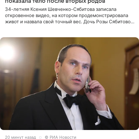
показала тело после вторых родов
34-летняя Ксения Шевченко-Сябитова записала
откровенное видео, на котором продемонстрировала
живот и назвала свой точный вес. Дочь Розы Сябитовой
призналась, что получала множество оскорбительных
сообщений, но
20 минут назад
© РИА Новости