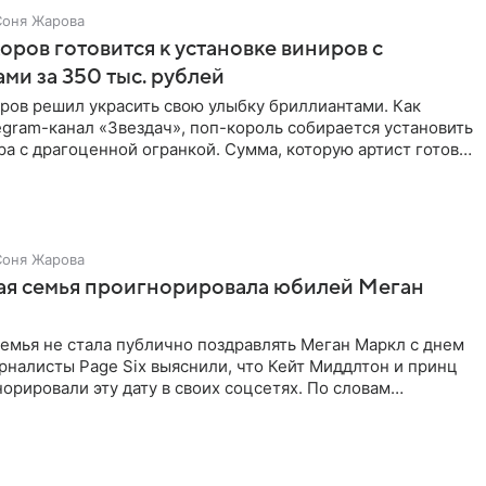
Соня Жарова
ров готовится к установке виниров с
ми за 350 тыс. рублей
ров решил украсить свою улыбку бриллиантами. Как
gram-канал «Звездач», поп-король собирается установить
ра с драгоценной огранкой. Сумма, которую артист готов
Соня Жарова
ая семья проигнорировала юбилей Меган
емья не стала публично поздравлять Меган Маркл с днем
налисты Page Six выяснили, что Кейт Миддлтон и принц
орировали эту дату в своих соцсетях. По словам