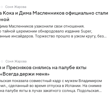
Соня Жарова
а Кока и Дима Масленников официально стали
еной
Дима Масленников узаконили свои отношения.
 тайной церемонии обнародовало издание Super,
анные инсайдеров. Торжество прошло в узком кругу, без
широкой публики и
Соня Жарова
 и Пресняков снялись на палубе яхты
 «Всегда держи меня»
льская показала совместный кадр с мужем Владимиром
л., сделанный во время отпуска в Испании. На снимке
 на палубе яхты в лучах закатного солнца. Подольская
ный