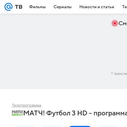
Фильмы
Сериалы
Новости и статьи
Те
См
* трансл
Телепрограмма
МАТЧ! Футбол 3 HD – программа