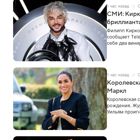
1 час назад
СМИ: Кирко
бриллианта
Филипп Кирко
сообщает Tele
себе два вини
выложить за
1 час назад
Королевск
Маркл
Королевская с
рождения. Жур
Уильям проигн
экспертов,