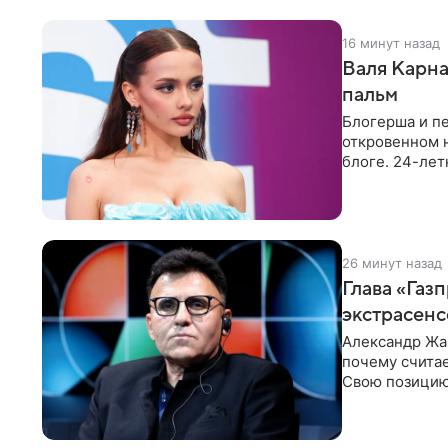
16 минут назад
Валя Карна
пальм
Блогерша и п
откровенном 
блоге. 24-лет
красном
26 минут назад
Глава «Газ
экстрасенс
Александр Жа
почему счита
Свою позицию 
который