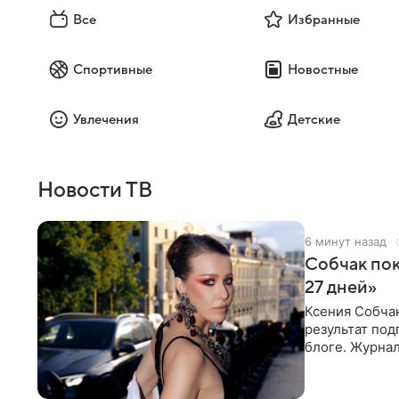
Все
Избранные
Спортивные
Новостные
Увлечения
Детские
Новости ТВ
6 минут назад
Собчак пок
27 дней»
Ксения Собча
результат по
блоге. Журнал
Собчак запеча