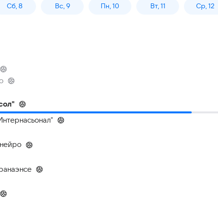
Сб, 8
Вс, 9
Пн, 10
Вт, 11
Ср, 12
о
сол"
"Интернасьонал"
инейро
аранаэнсе