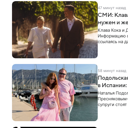
47 минут назад
СМИ: Клав
мужем и ж
Клава Кока и 
Информацию о
ссылаясь на д
присутствия 
58 минут назад
Подольская
в Испании:
Наталья Подо
Пресняковым-м
супруги стоят
выбрала слит