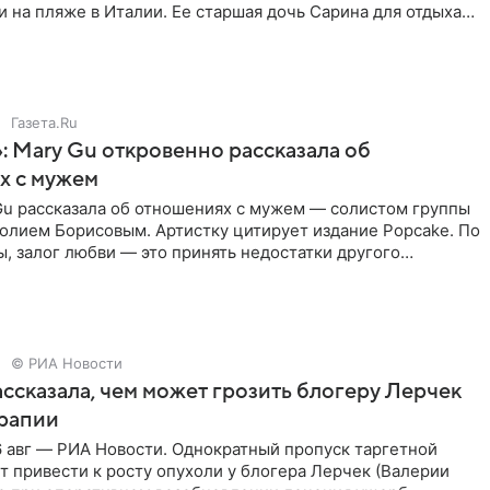
 на пляже в Италии. Ее старшая дочь Сарина для отдыха
о
Газета.Ru
: Mary Gu откровенно рассказала об
х с мужем
Gu рассказала об отношениях с мужем — солистом группы
олием Борисовым. Артистку цитирует издание Popcake. По
, залог любви — это принять недостатки другого
кже
© РИА Новости
ссказала, чем может грозить блогеру Лерчек
ерапии
 авг — РИА Новости. Однократный пропуск таргетной
 привести к росту опухоли у блогера Лерчек (Валерии