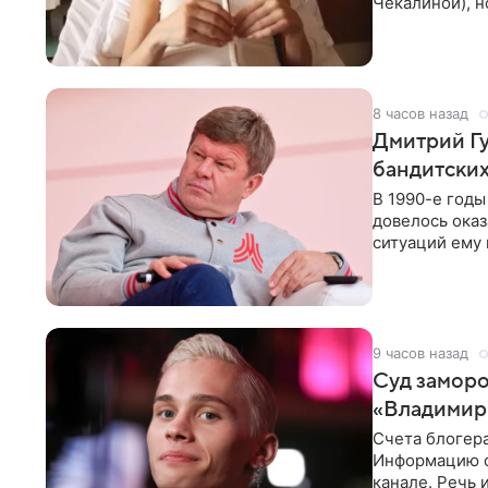
Чекалиной), 
здоровью не к
8 часов назад
Дмитрий Гу
бандитских
В 1990-е год
довелось оказ
ситуаций ему 
однако он
9 часов назад
Суд заморо
«Владимир
Счета блогер
Информацию о
канале. Речь 