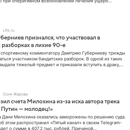
но при оперативном возобновлении лечения ущерб
ритичен,
Life.ru
берниев признался, что участвовал в
 разборках в лихие 90-е
ы спортивному комментатору Дмитрию Губерниеву трижды
аться участником бандитских разборок. В одной из таких
выдали тяжелый предмет и приказали вступить в драку,
Соня Жарова
зил счета Милохина из-за иска автора трека
 Путин — молодец!»
а Дани Милохина оказались заморожены по решению суда.
б этом распространил «Пятый канал» в своем Telegram-
идет о сумме в 407,2 тыс. рублей. Причиной