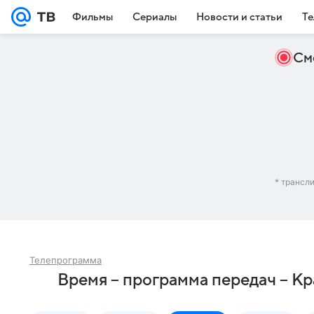
Фильмы
Сериалы
Новости и статьи
Те
См
* трансл
Телепрограмма
Время – программа передач – К