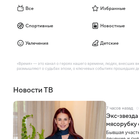
Все
Избранные
Спортивные
Новостные
Увлечения
Детские
«Время» — это канал о героях нашего времени, людях, внесших вк
размышляют о судьбах эпохи, о ключевых событиях прошедших де
Новости ТВ
7 часов назад
Экс-звезда
мясорубку 
Бывшая участ
лечение и сня