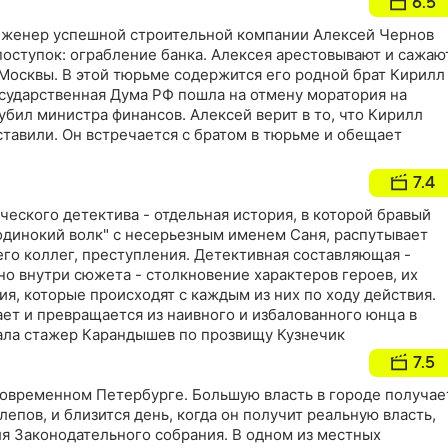
6.5
нженер успешной строительной компании Алексей Чернов
поступок: ограбление банка. Алексея арестовывают и сажаю
 Москвы. В этой тюрьме содержится его родной брат Кирилл
осударственная Дума РФ пошла на отмену моратория на
убил министра финансов. Алексей верит в то, что Кирилл
ставили. Он встречается с братом в тюрьме и обещает
7.4
еского детектива - отдельная история, в которой бравый
одинокий волк" с несерьезным именем Саня, распутывает
его коллег, преступления. Детективная составляющая -
но внутри сюжета - столкновение характеров героев, их
я, которые происходят с каждым из них по ходу действия.
ает и превращается из наивного и избалованного юнца в
ла стажер Карандышев по прозвищу Кузнечик
7.5
современном Петербурге. Большую власть в городе получае
епов, и близится день, когда он получит реальную власть,
ля Законодательного собрания. В одном из местных