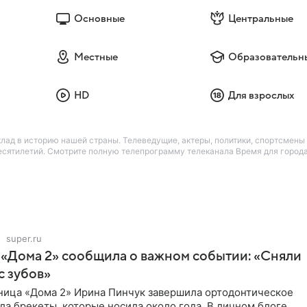
Основные
Центральные
Местные
Образовательн
HD
Для взрослых
лад в историю нашей страны. Телеведущие, актеры, политики, спортсмены 
сятилетий. Смотрите полную телепрограмму телеканала Время для города 
super.ru
 «Дома 2» сообщила о важном событии: «Сняли
с зубов»
ница «Дома 2» Ирина Пинчук завершила ортодонтическое
ла брекеты, которые носила около года. В личном блоге