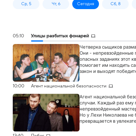
Ср, 5
Чт, 6
Сегодня
Сб, 8
05:10
Улицы разбитых фонарей
Четверка сыщиков разма
Они - непревзойденные 
опасных заданиях этот к
помогает им находить с
закон и выходят победи
10:00
Агент национальной безопасности
Агент национальной без
случаи. Каждый раз ему
непревзойденный мастер
Но у Лехи Николаева не 
превращается в увлекат
13:40
Побег