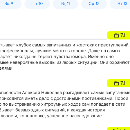
Вс, 9
Пн, 10
Вт, 11
Ср, 12
Чт, 13
7.1
тывает клубок самых запутанных и жестоких преступлений.
профессионалы, лучшие менты в городе. Даже на самых
вартет никогда не теряет чувства юмора. Именно оно
амые невероятные выходы из любых ситуаций. Они охраняют
телями
7.1
опасности Алексей Николаев разгадывает самые запутанны
 приходится иметь дело с достойными противниками. Порой
 по выстраиванию хитроумных ходов сам попадает в сети.
бывает безвыходных ситуаций, и каждая история
ельное и, конечно же, успешное расследование