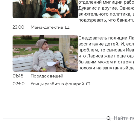
отделений милиции работ
Дукалис и другие. Однаж
влиятельного политика, 
подозревать, что бандит
пока не может. Расследо
23:00
Мама-детектив
угрозой
Следователь полиции Ла
воспитание детей. И, ес
проблем, то сыновья Ива
что Лариса ждет еще од
бывшим мужем и отцом д
похожи на запутанный д
01:45
Порядок вещей
02:50
Улицы разбитых фонарей