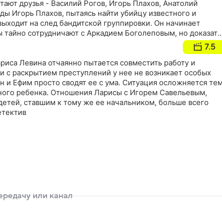
ают друзья - Василий Рогов, Игорь Плахов, Анатолий
ды Игорь Плахов, пытаясь найти убийцу известного и
выходит на след бандитской группировки. Он начинает
ы тайно сотрудничают с Аркадием Боголеповым, но доказать
вание становится все более опасным, и жизнь Плахова под
7.5
риса Левина отчаянно пытается совместить работу и
ли с раскрытием преступлений у нее не возникает особых
н и Ефим просто сводят ее с ума. Ситуация осложняется тем
ного ребенка. Отношения Ларисы с Игорем Савельевым,
етей, ставшим к тому же ее начальником, больше всего
етектив