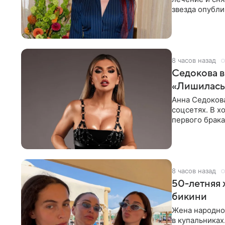
звезда опубли
процесс снят
8 часов назад
Седокова в
«Лишилась 
Анна Седокова
соцсетях. В х
первого брака
ответственнос
8 часов назад
50-летняя 
бикини
Жена народно
в купальниках