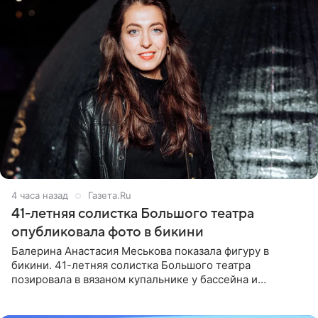
4 часа назад
Газета.Ru
41-летняя солистка Большого театра
опубликовала фото в бикини
Балерина Анастасия Меськова показала фигуру в
бикини. 41-летняя солистка Большого театра
позировала в вязаном купальнике у бассейна и
опубликовала фото в личном блоге. Артистка
поделилась кадрами с отдыха за