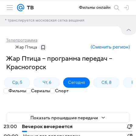
Фильмы онлайн
* транслируется московская сетка вещания
Телепрограмма
(
Сменить регион
)
Жар Птица
Жар Птица – программа передач –
Красногорск
Ср, 5
Чт, 6
Сегодня
Сб, 8
Вс
Фильмы
Сериалы
Спорт
Показать прошедшие передачи
23:00
Вечерок вечереется