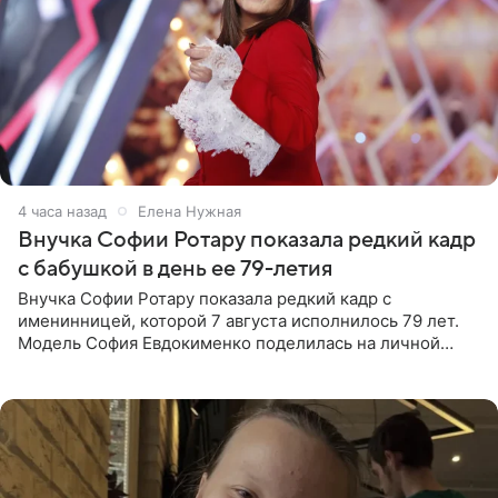
4 часа назад
Елена Нужная
Внучка Софии Ротару показала редкий кадр
с бабушкой в день ее 79-летия
Внучка Софии Ротару показала редкий кадр с
именинницей, которой 7 августа исполнилось 79 лет.
Модель София Евдокименко поделилась на личной
странице в социальной сети фотографией знаменитой
бабушки. На снимке