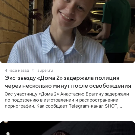
4 часа назад
super.ru
Экс‑звезду «Дома 2» задержала полиция
через несколько минут после освобождения
Экс‑участницу «Дома 2» Анастасию Брагину задержали
по подозрению в изготовлении и распространении
порнографии. Как сообщает Telegram-канал SHOT,
девушка может оказаться в СИЗО. Следствие
ходатайствует об