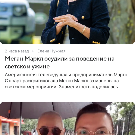
2 часа назад
Елена Нужная
Меган Маркл осудили за поведение на
светском ужине
Американская телеведущая и предприниматель Марта
Стюарт раскритиковала Меган Маркл за манеры на
светском мероприятии. Знаменитость поделилась
деталями личной встречи с герцогиней Сассекской,
пишет PageSix. По