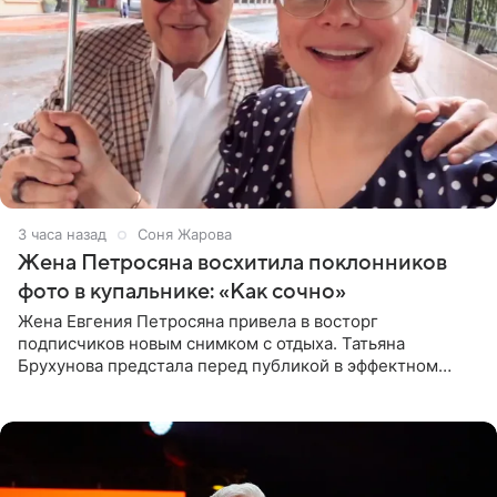
3 часа назад
Соня Жарова
Жена Петросяна восхитила поклонников
фото в купальнике: «Как сочно»
Жена Евгения Петросяна привела в восторг
подписчиков новым снимком с отдыха. Татьяна
Брухунова предстала перед публикой в эффектном
черно-сиреневом монокини, позируя прямо в бассейне.
«Ох, как сочно», «Татьяна,