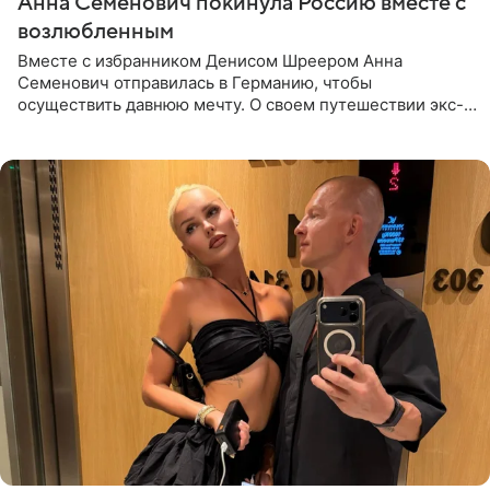
Анна Семенович покинула Россию вместе с
возлюбленным
Вместе с избранником Денисом Шреером Анна
Семенович отправилась в Германию, чтобы
осуществить давнюю мечту. О своем путешествии экс-
солистка «Блестящих» рассказала поклонникам на
личной странице в социальной