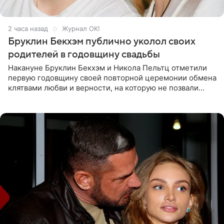
2 часа назад
Журнал OK!
Бруклин Бекхэм публично уколол своих
родителей в годовщину свадьбы
Накануне Бруклин Бекхэм и Никола Пельтц отметили
первую годовщину своей повторной церемонии обмена
клятвами любви и верности, на которую не позвали
никого из клана Бекхэм. По словам инсайдеров, пара
считает это