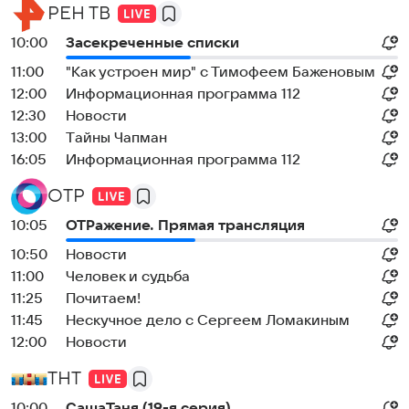
РЕН ТВ
10:00
Заcекрeченные списки
11:00
"Как устроен мир" с Тимофеем Баженовым
12:00
Информационная программа 112
12:30
Новости
13:00
Тaйны Чапман
16:05
Информационная программа 112
ОТР
10:05
ОТРажение. Прямая трансляция
10:50
Новости
11:00
Человек и судьба
11:25
Почитаем!
11:45
Нескучное дело с Сергеем Ломакиным
12:00
Новости
ТНТ
10:00
CaшаТаня (19-я серия)