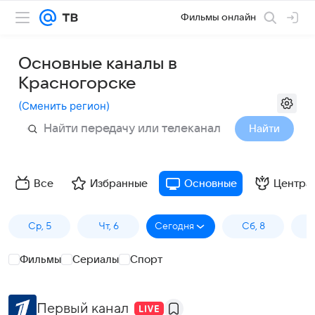
Фильмы онлайн
Основные каналы в
Красногорске
(
Сменить регион
)
Найти
Все
Избранные
Основные
Центра
Ср, 5
Чт, 6
Сегодня
Сб, 8
Фильмы
Сериалы
Спорт
Первый канал