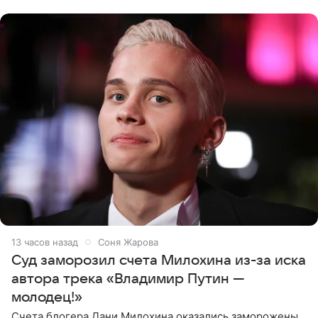
однако он
13 часов назад
Соня Жарова
Суд заморозил счета Милохина из-за иска
автора трека «Владимир Путин —
молодец!»
Счета блогера Дани Милохина оказались заморожены