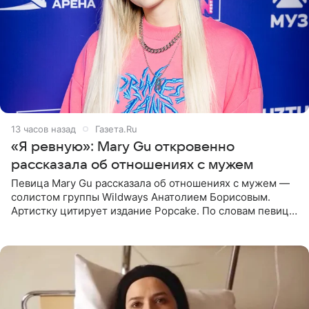
13 часов назад
Газета.Ru
«Я ревную»: Mary Gu откровенно
рассказала об отношениях с мужем
Певица Mary Gu рассказала об отношениях с мужем —
солистом группы Wildways Анатолием Борисовым.
Артистку цитирует издание Popcake. По словам певицы,
залог любви — это принять недостатки другого
человека. Также