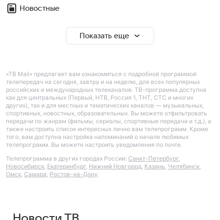
Новостные
Показать еще
«ТВ Mail» предлагает вам ознакомиться с подробной программой
телепередач на сегодня, завтра и на неделю, для всех популярных
российских и международных телеканалов. ТВ-программа доступна
как для центральных (Первый, НТВ, Россия 1, ТНТ, СТС и многих
других), так и для местных и тематических каналов — музыкальных,
спортивных, новостных, образовательных. Вы можете отфильтровать
передачи по жанрам (фильмы, сериалы, спортивные передачи и т.д.), а
также настроить список интересных лично вам телепрограмм. Кроме
того, вам доступна настройка напоминаний о начале любимых
телепрограмм. Вы можете настроить уведомления по почте.
Телепрограмма в других городах России:
Санкт-Петербург
,
Новосибирск
,
Екатеринбург
,
Нижний Новгород
,
Казань
,
Челябинск
,
Омск
,
Самара
,
Ростов-на-Дону
.
Новости ТВ