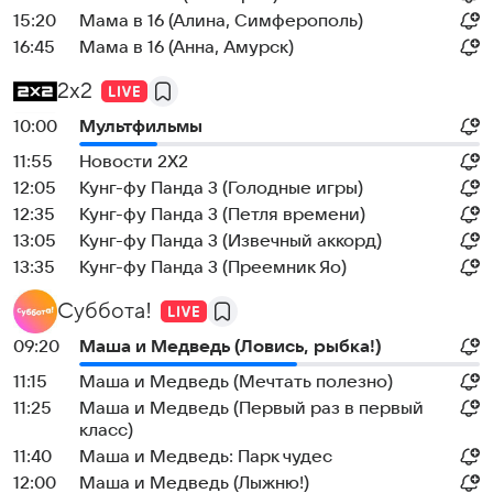
15:20
Мама в 16 (Алина, Симферополь)
16:45
Мама в 16 (Анна, Амурск)
2x2
10:00
Мультфильмы
11:55
Новости 2Х2
12:05
Кунг-фу Панда 3 (Голодные игры)
12:35
Кунг-фу Панда 3 (Петля времени)
13:05
Кунг-фу Панда 3 (Извечный аккорд)
13:35
Кунг-фу Панда 3 (Преемник Яо)
Суббота!
09:20
Маша и Медведь (Ловись, рыбка!)
11:15
Маша и Медведь (Мечтать полезно)
11:25
Маша и Медведь (Первый раз в первый
класс)
11:40
Маша и Медведь: Парк чудес
12:00
Маша и Медведь (Лыжню!)