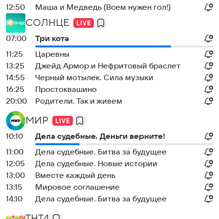
12:50
Маша и Медведь (Всем нужен гол!)
СОЛНЦЕ
07:00
Три кота
11:25
Царевны
13:25
Джейд Армор и Нефритовый браслет
14:55
Черный мотылек. Сила музыки
16:25
Простоквашино
20:00
Родители. Так и живем
МИР
10:10
Дела судебные. Деньги верните!
11:00
Дела судебные. Битва за будущее
12:05
Дела судебные. Новые истории
13:00
Вместе каждый день
13:15
Мировое соглашение
14:10
Дела судебные. Битва за будущее
ТНТ4