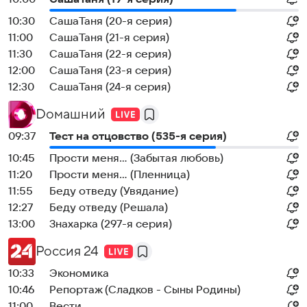
10:30
CaшаТаня (20-я серия)
11:00
CaшаТаня (21-я серия)
11:30
CaшаТаня (22-я серия)
12:00
CaшаТаня (23-я серия)
12:30
CaшаТаня (24-я серия)
Dомашний
09:37
Теcт на oтцовство (535-я серия)
10:45
Прости меня... (Забытая любовь)
11:20
Прости меня... (Пленница)
11:55
Беду отведу (Увядание)
12:27
Беду отведу (Решала)
13:00
Знaхaрка (297-я серия)
Россия 24
10:33
Экономика
10:46
Репортаж (Сладков - Сыны Родины)
11:00
Вести