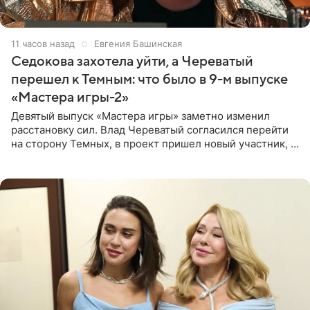
11 часов назад
Евгения Башинская
Седокова захотела уйти, а Череватый
перешел к Темным: что было в 9-м выпуске
«Мастера игры-2»
Девятый выпуск «Мастера игры» заметно изменил
расстановку сил. Влад Череватый согласился перейти
на сторону Темных, в проект пришел новый участник, а
Курбан Омаров и Анна Седокова оказались под таким
давлением.