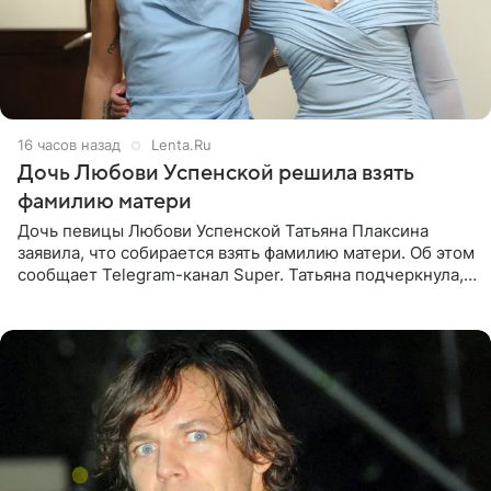
16 часов назад
Lenta.Ru
Дочь Любови Успенской решила взять
фамилию матери
Дочь певицы Любови Успенской Татьяна Плаксина
заявила, что собирается взять фамилию матери. Об этом
сообщает Telegram-канал Super. Татьяна подчеркнула,
что приняла решение о смене фамилии, поскольку
именно от