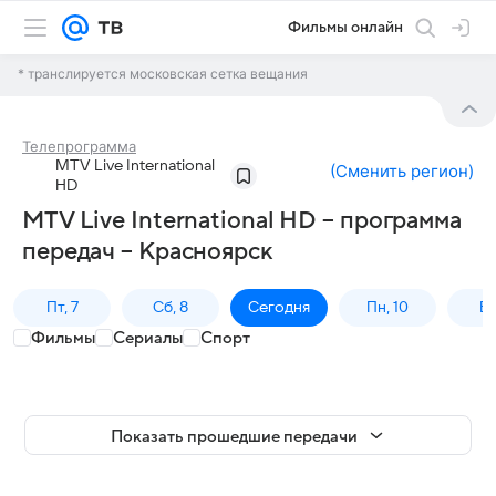
Фильмы онлайн
* транслируется московская сетка вещания
Телепрограмма
MTV Live International
(
Сменить регион
)
HD
MTV Live International HD – программа
передач – Красноярск
Пт, 7
Сб, 8
Сегодня
Пн, 10
Вт,
Фильмы
Сериалы
Спорт
Показать прошедшие передачи