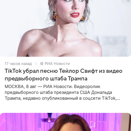
17 часов назад
© РИА Новости
TikTok убрал песню Тейлор Свифт из видео
предвыборного штаба Трампа
МОСКВА, 8 авг — РИА Новости. Видеоролик
предвыборного штаба президента США Дональда
Трампа, недавно опубликованный в соцсети TikTok,
остался без звуковой дорожки в виде песни August
(«Август») американской