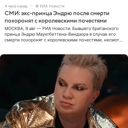
4 часа назад
© РИА Новости
СМИ: экс-принца Эндрю после смерти
похоронят с королевскими почестями
МОСКВА, 9 авг — РИА Новости. Бывшего британского
принца Эндрю Маунтбеттена-Виндзора в случае его
смерти похоронят с королевскими почестями, несмотря
на лишение всех титулов, сообщает Daily Mail со
ссылкой на