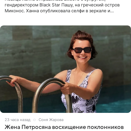
гендиректором Black Star Пашу, на греческий остров
Миконос. Ханна опубликовала селфи в зеркале и
призналась, что сейчас особенно довольна собой. По
словам певицы, она
23 часа назад
Соня Жарова
Жена Петросяна восхищение поклонников