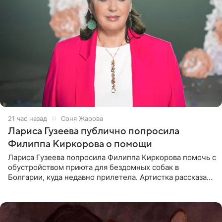
21 час назад
Соня Жарова
Лариса Гузеева публично попросила
Филиппа Киркорова о помощи
Лариса Гузеева попросила Филиппа Киркорова помочь с
обустройством приюта для бездомных собак в
Болгарии, куда недавно прилетела. Артистка рассказала
о местных волонтерах, которые временно забирают
животных к