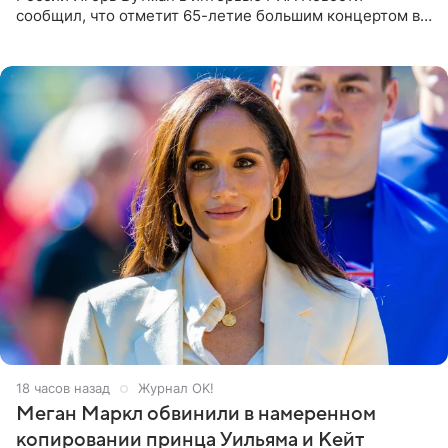
сообщил, что отметит 65-летие большим концертом в
Кремлевском дворце, а вместе с ним на сцену выйдут
его друзья —
18 часов назад
Журнал OK!
Меган Маркл обвинили в намеренном
копировании принца Уильяма и Кейт