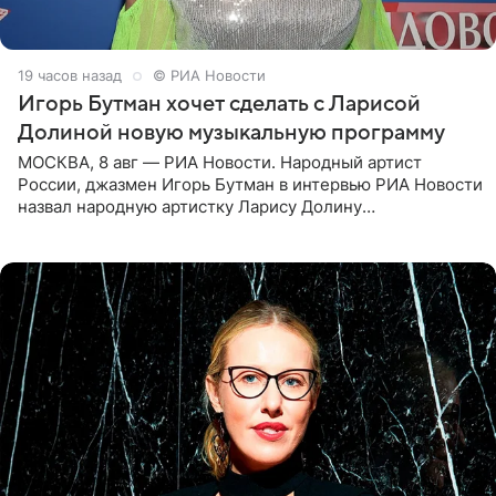
19 часов назад
© РИА Новости
Игорь Бутман хочет сделать с Ларисой
Долиной новую музыкальную программу
МОСКВА, 8 авг — РИА Новости. Народный артист
России, джазмен Игорь Бутман в интервью РИА Новости
назвал народную артистку Ларису Долину
великолепной певицей и рассказал о желании сделать с
ней новую совместную