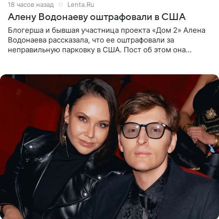
18 часов назад
Lenta.Ru
Алену Водонаеву оштрафовали в США
Блогерша и бывшая участница проекта «Дом 2» Алена
Водонаева рассказала, что ее оштрафовали за
неправильную парковку в США. Пост об этом она
опубликовала в своем Telegram-канале. Она заявила,
что во время отдыха