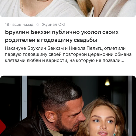
18 часов назад
Журнал OK!
Бруклин Бекхэм публично уколол своих
родителей в годовщину свадьбы
Накануне Бруклин Бекхэм и Никола Пельтц отметили
первую годовщину своей повторной церемонии обмена
клятвами любви и верности, на которую не позвали
никого из клана Бекхэм. По словам инсайдеров, пара
считает это