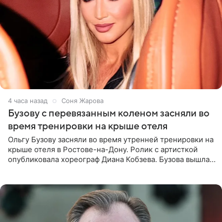
4 часа назад
Соня Жарова
Бузову с перевязанным коленом засняли во
время тренировки на крыше отеля
Ольгу Бузову засняли во время утренней тренировки на
крыше отеля в Ростове-на-Дону. Ролик с артисткой
опубликовала хореограф Диана Кобзева. Бузова вышла
на занятие спортом в 32-градусную жару ранним утром,