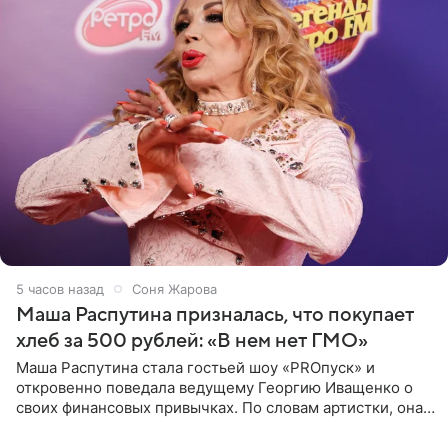
5 часов назад
Соня Жарова
Маша Распутина призналась, что покупает
хлеб за 500 рублей: «В нем нет ГМО»
Маша Распутина стала гостьей шоу «PROпуск» и
откровенно поведала ведущему Георгию Иващенко о
своих финансовых привычках. По словам артистки, она
давно перестала следить за тратами и может позволить
себе жить,