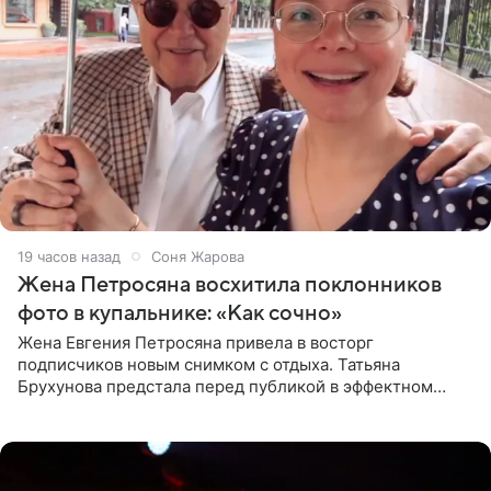
19 часов назад
Соня Жарова
Жена Петросяна восхитила поклонников
фото в купальнике: «Как сочно»
Жена Евгения Петросяна привела в восторг
подписчиков новым снимком с отдыха. Татьяна
Брухунова предстала перед публикой в эффектном
черно-сиреневом монокини, позируя прямо в бассейне.
«Ох, как сочно», «Татьяна,