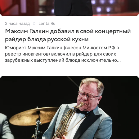
2 часа назад
Lenta.Ru
Максим Галкин добавил в свой концертный
райдер блюда русской кухни
Юморист Максим Галкин (внесен Минюстом РФ в
реестр иноагентов) включил в райдер для своих
зарубежных выступлений блюда исключительно
русской кухни. Об этом сообщает РИА Новости.
Согласно документу, в гримерную