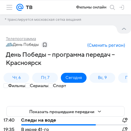
Фильмы онлайн
* транслируется московская сетка вещания
Телепрограмма
День Победы
(
Сменить регион
)
День Победы – программа передач –
Красноярск
Чт, 6
Пт, 7
Сегодня
Вс, 9
Пн,
Фильмы
Сериалы
Спорт
Показать прошедшие передачи
17:40
Следы на воде
19:35
В июне 41-го