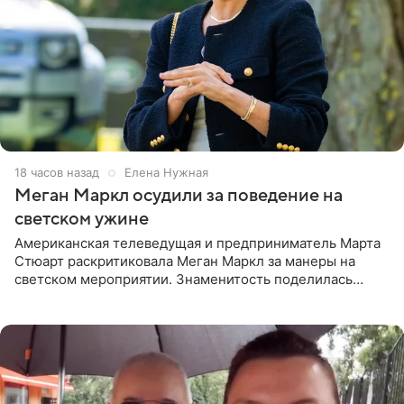
18 часов назад
Елена Нужная
Меган Маркл осудили за поведение на
светском ужине
Американская телеведущая и предприниматель Марта
Стюарт раскритиковала Меган Маркл за манеры на
светском мероприятии. Знаменитость поделилась
деталями личной встречи с герцогиней Сассекской,
пишет PageSix. По