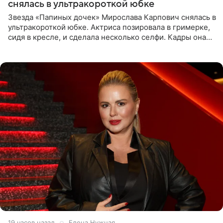
снялась в ультракороткой юбке
Звезда «Папиных дочек» Мирослава Карпович снялась в
ультракороткой юбке. Актриса позировала в гримерке,
сидя в кресле, и сделала несколько селфи. Кадры она
опубликовала на личной странице в социальной сети.
19 часов назад
Елена Нужная