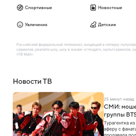
Спортивные
Новостные
Увлечения
Детские
Российский федеральный телеканал, входящий в пятерку популяр
сериалов, реалити шоу, шоу в жанре «стендап», мультсериалов,
«ТВ Mail».
Новости ТВ
25 минут назад
СМИ: моше
группы BTS
Турагентка и
аферу с фанат
продавала под