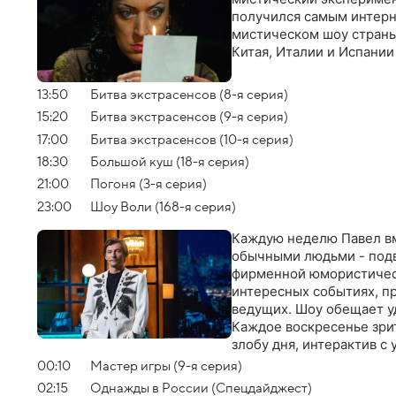
получился самым интерн
мистическом шоу страны 
Китая, Италии и Испании
13:50
Битва экстрасенсов (8-я серия)
15:20
Битва экстрасенсов (9-я серия)
17:00
Битва экстрасенсов (10-я серия)
18:30
Большой куш (18-я серия)
21:00
Погоня (3-я серия)
23:00
Шоу Воли (168-я серия)
Каждую неделю Павел вм
обычными людьми - подв
фирменной юмористическ
интересных событиях, пр
ведущих. Шоу обещает у
Каждое воскресенье зри
злобу дня, интерактив с
музыкальные опыты и про
00:10
Мастер игры (9-я серия)
02:15
Однажды в России (Спецдайджест)