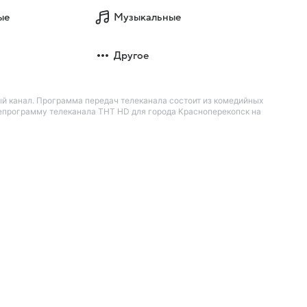
ые
Музыкальные
Другое
ый канал. Программа передач телеканала состоит из комедийных
лепрограмму телеканала ТНТ HD для города Красноперекопск на