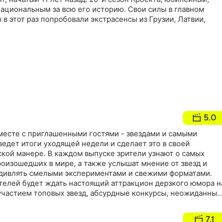
ациональным за всю его историю. Свои силы в главном
в этот раз попробовали экстрасенсы из Грузии, Латвии,
5.0
есте с приглашенными гостями - звездами и самыми
едет итоги уходящей недели и сделает это в своей
ой манере. В каждом выпуске зрители узнают о самых
оизошедших в мире, а также услышат мнение от звезд и
дивлять смелыми экспериментами и свежими форматами.
телей будет ждать настоящий аттракцион дерзкого юмора н
 участием топовых звезд, абсурдные конкурсы, неожиданные
сто куча веселья с Павлом Волей и его гостями
7.1