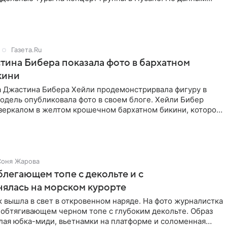
Газета.Ru
ина Бибера показала фото в бархатном
кини
а Джастина Бибера Хейли продемонстрирвала фигуру в
одель опубликовала фото в своем блоге. Хейли Бибер
 зеркалом в желтом крошечном бархатном бикини, которое
Соня Жарова
блегающем топе с декольте и с
нялась на морском курорте
 вышла в свет в откровенном наряде. На фото журналистка
 обтягивающем черном топе с глубоким декольте. Образ
лая юбка-миди, вьетнамки на платформе и соломенная