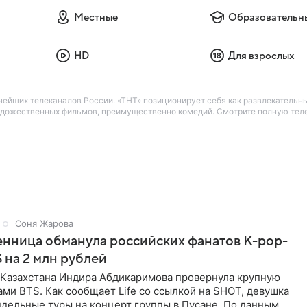
Местные
Образовательн
HD
Для взрослых
нейших телеканалов России. «ТНТ» позиционирует себя как развлекательн
 художественных фильмов, преимущественно комедий. Смотрите полную те
Соня Жарова
нница обманула российских фанатов K-pop-
 на 2 млн рублей
з Казахстана Индира Абдикаримова провернула крупную
ами BTS. Как сообщает Life со ссылкой на SHOT, девушка
дельные туры на концерт группы в Пусане. По данным