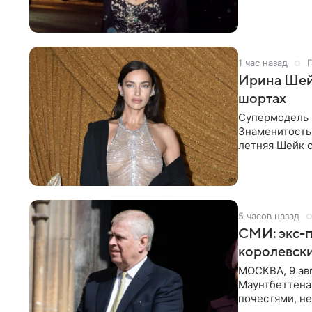
шляпа.
1 час назад
Г
Ирина Шейк
шортах
Супермодель 
Знаменитость
летняя Шейк с
который допо
5 часов назад
СМИ: экс-п
королевск
МОСКВА, 9 ав
Маунтбеттена-
почестями, не