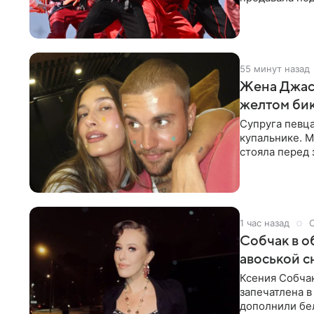
издания,
55 минут назад
Жена Джаст
желтом би
Супруга певц
купальнике. М
стояла перед
дополнила
1 час назад
Собчак в о
авоськой с
Ксения Собчак
запечатлена в
дополнили бе