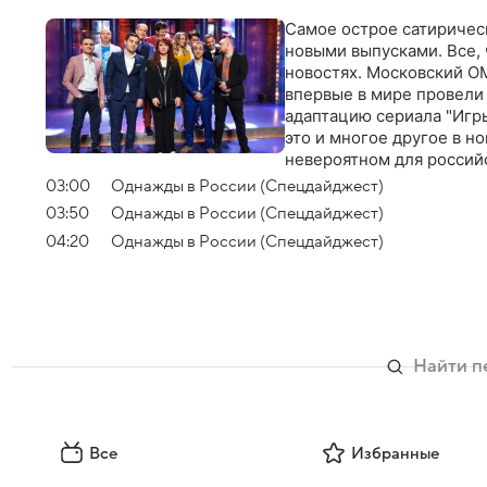
Самое острое сатиричес
новыми выпусками. Все, 
новостях. Московский О
впервые в мире провели
адаптацию сериала "Игры
это и многое другое в н
невероятном для россий
традицию сатиры и соци
03:00
Однажды в России (Спецдайджест)
03:50
Однажды в России (Спецдайджест)
04:20
Однажды в России (Спецдайджест)
Все
Избранные