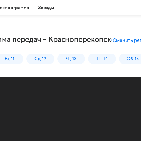
лепрограмма
Звезды
мма передач – Красноперекопск
(
Сменить ре
Вт, 11
Ср, 12
Чт, 13
Пт, 14
Сб, 15