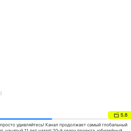
)
5.8
 просто удивляйтесь! Канал продолжает самый глобальный
, начатый 11 лет назад! 20-й сезон проекта, юбилейный,