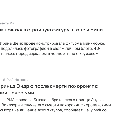
азета.Ru
 показала стройную фигуру в топе и мини-
Ирина Шейк продемонстрировала фигуру в мини-юбке.
 поделилась фотографией в своем личном блоге. 40-
тоялась перед зеркалом в черном топе с кружевом,
лнила
© РИА Новости
ринца Эндрю после смерти похоронят с
ими почестями
г — РИА Новости. Бывшего британского принца Эндрю
Виндзора в случае его смерти похоронят с королевскими
смотря на лишение всех титулов, сообщает Daily Mail со