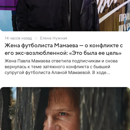
14 часов назад
Елена Нужная
Жена футболиста Мамаева — о конфликте с
его экс-возлюбленной: «Это была ее цель»
Жена Павла Мамаева ответила подписчикам и снова
вернулась к теме затяжного конфликта с бывшей
супругой футболиста Аланой Мамаевой. В ходе
общения с аудиторией один из пользователей
признался, что раньше судил о