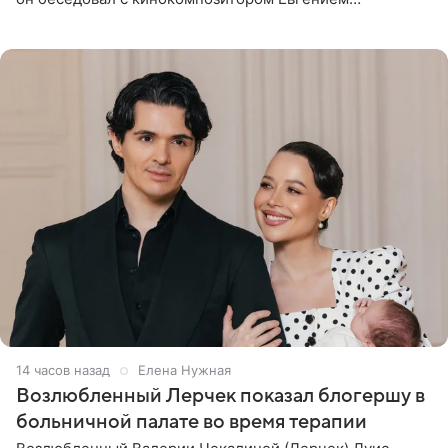
Гальпериным, поделился личной историей о борьбе с
бронхиальной астмой в
14 часов назад
Елена Нужная
Возлюбленный Лерчек показал блогершу в
больничной палате во время терапии