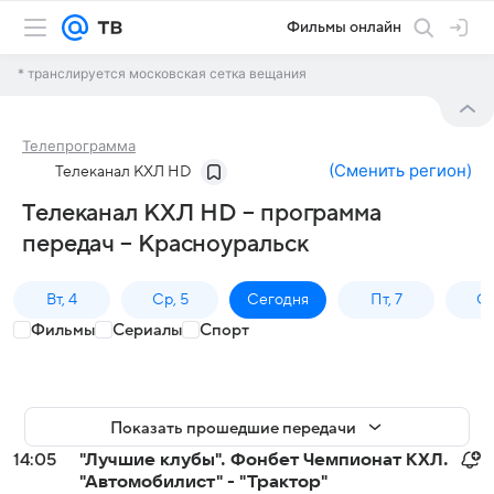
Фильмы онлайн
* транслируется московская сетка вещания
Телепрограмма
(
Сменить регион
)
Телеканал КХЛ HD
Телеканал КХЛ HD – программа
передач – Красноуральск
Вт, 4
Ср, 5
Сегодня
Пт, 7
Сб
Фильмы
Сериалы
Спорт
Показать прошедшие передачи
14:05
"Лучшие клубы". Фонбет Чемпионат КХЛ.
"Автомобилист" - "Трактор"