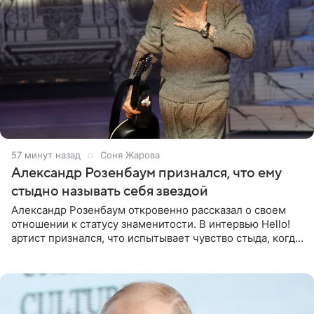
58 минут назад
Соня Жарова
Александр Розенбаум признался, что ему
стыдно называть себя звездой
Александр Розенбаум откровенно рассказал о своем
отношении к статусу знаменитости. В интервью Hello!
артист признался, что испытывает чувство стыда, когда
его называют звездой. «По молодости я как‑то по пьяни