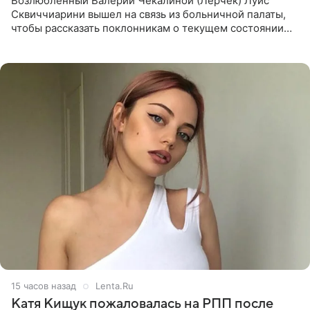
Возлюбленный Валерии Чекалиной (Лерчек) Луис
Сквиччиарини вышел на связь из больничной палаты,
чтобы рассказать поклонникам о текущем состоянии
блогерши. Он подтвердил, что основной курс
химиотерапии позади, но
15 часов назад
Lenta.Ru
Катя Кищук пожаловалась на РПП после