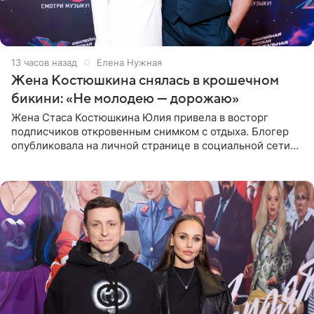
13 часов назад
Елена Нужная
Жена Костюшкина снялась в крошечном
бикини: «Не молодею — дорожаю»
Жена Стаса Костюшкина Юлия привела в восторг
подписчиков откровенным снимком с отдыха. Блогер
опубликовала на личной странице в социальной сети
фото в ярком бикини, позируя на пирсе во время отпуска
в Турции,