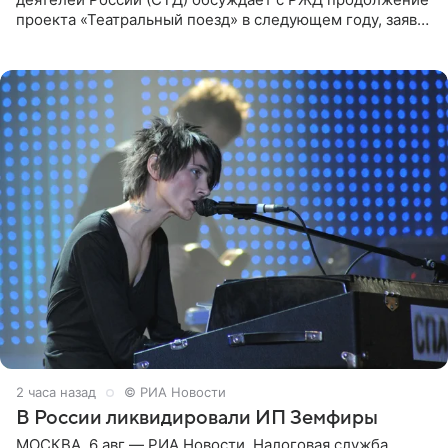
проекта «Театральный поезд» в следующем году, заявил
председатель СТД Владимир Машков. Президент
России Владимир
2 часа назад
© РИА Новости
В России ликвидировали ИП Земфиры
МОСКВА, 6 авг — РИА Новости. Налоговая служба