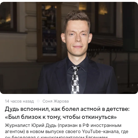
14 часов назад
Соня Жарова
Дудь вспомнил, как болел астмой в детстве:
«Был близок к тому, чтобы откинуться»
Журналист Юрий Дудь (признан в РФ иностранным
агентом) в новом выпуске своего YouTube-канала, где
он беседовал с кинокомпозитором Евгением