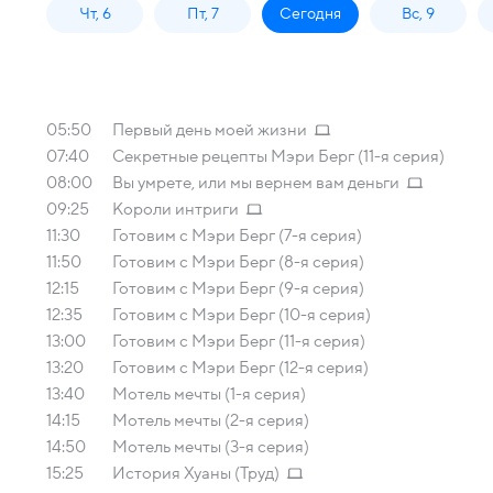
Чт, 6
Пт, 7
Сегодня
Вс, 9
05:50
Первый день моей жизни
07:40
Секретные рецепты Мэри Берг (11-я серия)
08:00
Вы умрете, или мы вернем вам деньги
09:25
Короли интриги
11:30
Готовим с Мэри Берг (7-я серия)
11:50
Готовим с Мэри Берг (8-я серия)
12:15
Готовим с Мэри Берг (9-я серия)
12:35
Готовим с Мэри Берг (10-я серия)
13:00
Готовим с Мэри Берг (11-я серия)
13:20
Готовим с Мэри Берг (12-я серия)
13:40
Мотель мечты (1-я серия)
14:15
Мотель мечты (2-я серия)
14:50
Мотель мечты (3-я серия)
15:25
История Хуаны (Труд)