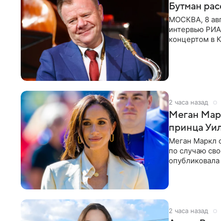
Бутман рас
МОСКВА, 8 ав
интервью РИА
концертом в К
друзья —
2 часа назад
Меган Мар
принца Уи
Меган Маркл 
по случаю сво
опубликовала 
бассейн с во
2 часа назад