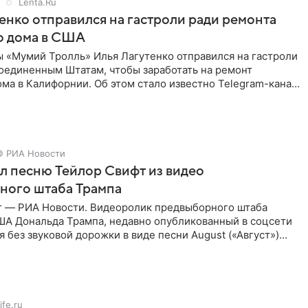
Lenta.Ru
енко отправился на гастроли ради ремонта
о дома в США
ы «Мумий Тролль» Илья Лагутенко отправился на гастроли
Соединенным Штатам, чтобы заработать на ремонт
ма в Калифорнии. Об этом стало известно Telegram-каналу
х
© РИА Новости
ал песню Тейлор Свифт из видео
ного штаба Трампа
г — РИА Новости. Видеоролик предвыборного штаба
ША Дональда Трампа, недавно опубликованный в соцсети
ся без звуковой дорожки в виде песни August («Август»)
ife.ru