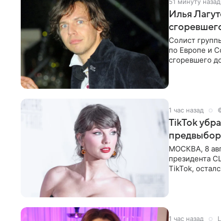
51 минуту назад
Илья Лагут
сгоревшег
Солист групп
по Европе и 
сгоревшего до
Shot. В рамка
1 час назад
TikTok убр
предвыбор
МОСКВА, 8 ав
президента С
TikTok, остал
американской
1 час назад
L