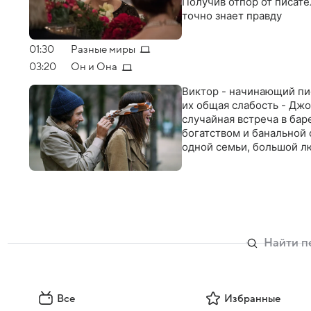
Получив отпор от писате
точно знает правду
01:30
Разные миры
03:20
Он и Она
Виктор - начинающий пис
их общая слабость - Джо
случайная встреча в баре
богатством и банальной 
одной семьи, большой л
Все
Избранные