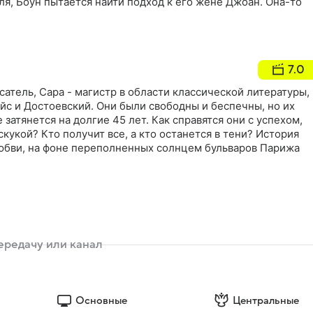
ля, Боун пытается найти подход к его жене Джоан. Она-то
7.0
атель, Сара - магистр в области классической литературы,
йс и Достоевский. Они были свободны и беспечны, но их
 затянется на долгие 45 лет. Как справятся они с успехом,
скукой? Кто получит все, а кто останется в тени? История
юбви, на фоне переполненных солнцем бульваров Парижа
Основные
Центральные