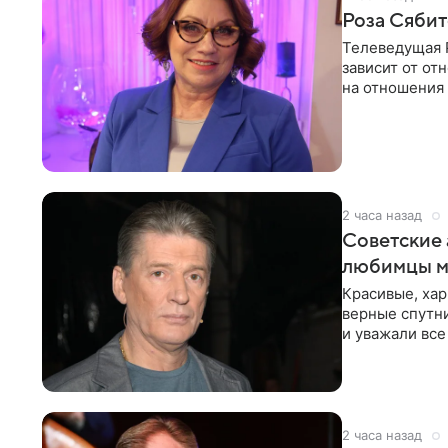
Роза Сябит
Телеведущая Р
зависит от о
на отношения
канала на
2 часа назад
Советские 
любимцы м
Красивые, ха
верные спутни
и уважали все
в
2 часа назад