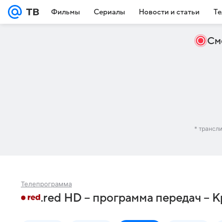
Фильмы
Сериалы
Новости и статьи
Те
См
* трансл
Телепрограмма
.red HD – программа передач – 