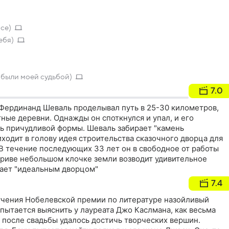
се)
ебя)
 были моей судьбой)
7.0
Фердинанд Шеваль проделывал путь в 25-30 километров,
тные деревни. Однажды он споткнулся и упал, и его
ь причудливой формы. Шеваль забирает "камень
иходит в голову идея строительства сказочного дворца для
В течение последующих 33 лет он в свободное от работы
триве небольшом клочке земли возводит удивительное
вает "идеальным дворцом"
7.4
чения Нобелевской премии по литературе назойливый
пытается выяснить у лауреата Джо Каслмана, как весьма
 после свадьбы удалось достичь творческих вершин.