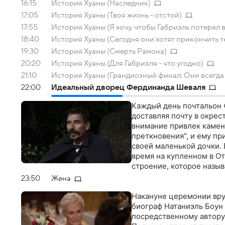
16:15
История Хуаны (Наследник)
17:05
История Хуаны (Твоя жизнь - отстой)
17:55
История Хуаны (Я хочу, чтобы Габриэль потерял в
18:40
История Хуаны (Сегодня они хотят прикончить т
19:30
История Хуаны (Смерть Рамона)
20:20
История Хуаны (Для Габриэля - что угодно)
21:10
История Хуаны (Грандиозный финал: Они всегда
22:00
Идеальный дворец Фердинанда Шеваля
Каждый день почтальон 
доставляя почту в окрес
внимание привлек камен
преткновения", и ему пр
своей маленькой дочки. 
время на купленном в О
строение, которое назы
23:50
Жена
Накануне церемонии вру
биограф Натаниэль Боун 
посредственному автору