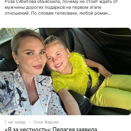
Роза Сябитова объяснила, почему не стоит ждать от
мужчины дорогих подарков на первом этапе
отношений. По словам телесвахи, любой роман
проходит несколько обязательных стадий, и требовать
от партнера больше
1 час назад
Соня Жарова
«Я за честность»: Пелагея заявила,