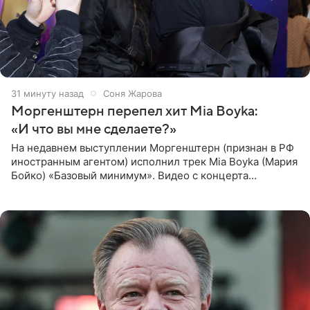
31 минуту назад
Соня Жарова
Моргенштерн перепел хит Mia Boyka:
«И что вы мне сделаете?»
На недавнем выступлении Моргенштерн (признан в РФ
иностранным агентом) исполнил трек Mia Boyka (Мария
Бойко) «Базовый минимум». Видео с концерта
опубликовала Алена Жигалова в своем Telegram-
канале. «Доброе утро