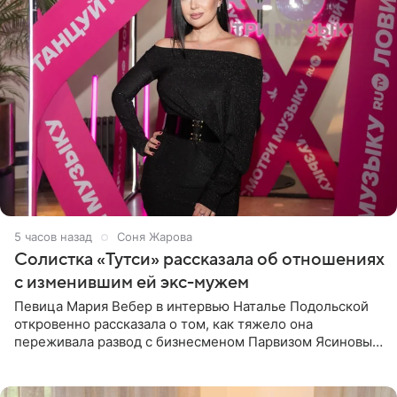
5 часов назад
Соня Жарова
Солистка «Тутси» рассказала об отношениях
с изменившим ей экс-мужем
Певица Мария Вебер в интервью Наталье Подольской
откровенно рассказала о том, как тяжело она
переживала развод с бизнесменом Парвизом Ясиновым.
Артистка призналась, что измена бывшего супруга стала
для нее