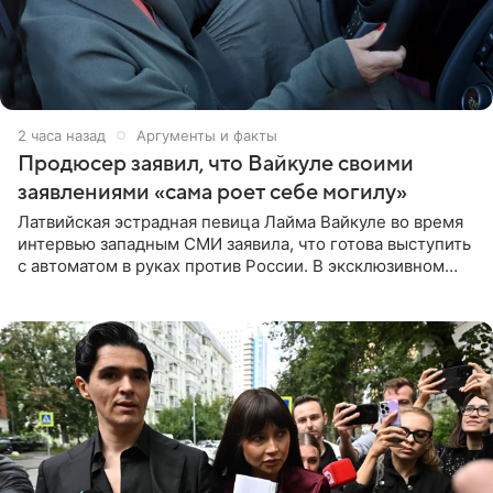
2 часа назад
Аргументы и факты
Продюсер заявил, что Вайкуле своими
заявлениями «сама роет себе могилу»
Латвийская эстрадная певица Лайма Вайкуле во время
интервью западным СМИ заявила, что готова выступить
с автоматом в руках против России. В эксклюзивном
комментарии aif.ru продюсер Сергей Дворцов отметил,
что