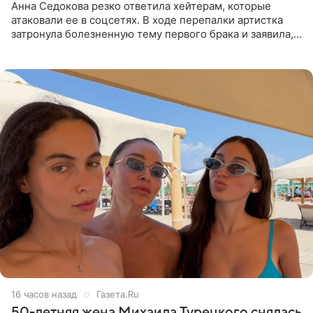
Анна Седокова резко ответила хейтерам, которые
атаковали ее в соцсетях. В ходе перепалки артистка
затронула болезненную тему первого брака и заявила,
что чужие судьбы — не ее зона ответственности. От
Валентина
16 часов назад
Газета.Ru
50-летняя жена Михаила Турецкого снялась