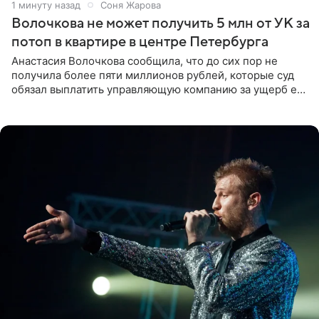
1 минуту назад
Соня Жарова
Волочкова не может получить 5 млн от УК за
потоп в квартире в центре Петербурга
Анастасия Волочкова сообщила, что до сих пор не
получила более пяти миллионов рублей, которые суд
обязал выплатить управляющую компанию за ущерб ее
квартире в Санкт-Петербурге. В соцсети артистка
выложила