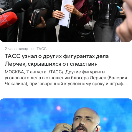
2 часа назад
ТАСС
ТАСС узнал о других фигурантах дела
Лерчек, скрывшихся от следствия
МОСКВА, 7 августа. /ТАСС/. Другие фигуранты
уголовного дела в отношении блогера Лерчек (Валерия
Чекалина), приговоренной к условному сроку и штрафу,
а также ее бывшего супруга и его бывшего бизнес-
партнера,