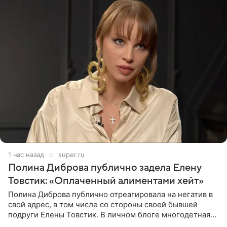
1 час назад
super.ru
Полина Диброва публично задела Елену
Товстик: «Оплаченный алиментами хейт»
Полина Диброва публично отреагировала на негатив в
свой адрес, в том числе со стороны своей бывшей
подруги Елены Товстик. В личном блоге многодетная
мама дала понять, что считает экс‑супругу Романа