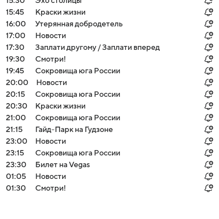
15:30
Эхо столицы
15:45
Краски жизни
16:00
Утерянная добродетель
17:00
Новости
17:30
Заплати другому / Заплати вперед
19:30
Смотри!
19:45
Сокровища юга России
20:00
Новости
20:15
Сокровища юга России
20:30
Краски жизни
21:00
Сокровища юга России
21:15
Гайд-Парк на Гудзоне
23:00
Новости
23:15
Сокровища юга России
23:30
Билет на Vegas
01:05
Новости
01:30
Смотри!