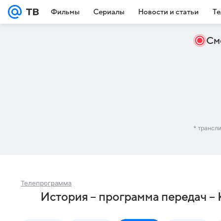
Фильмы
Сериалы
Новости и статьи
Те
См
* трансл
Телепрограмма
История – программа передач –