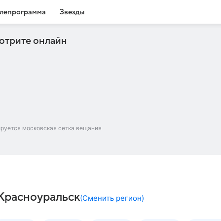
лепрограмма
Звезды
отрите онлайн
ируется московская сетка вещания
 Красноуральск
(
Сменить регион
)