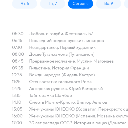
Чт, 6
Пт, 7
Сегодня
Вс, 9
05:30
Любовь и голуби. Фестиваль-57
06:15
Последний подвиг русских линкоров
07:10
Неандерталец. Первый художник
08:00
Досье Тутанхамона (Тутанхамон)
08:45
Прерванное молчание. Муслим Магомаев
09:35
Гильотина. История Франции
10:35
Вожди народов (Фидель Кастро)
11:25
Отен: остатки галльского Рима
12:25
Актерская рулетка. Юрий Каморный
13:15
Тайны замка Шамбор
14:10
Смерть Монте-Кристо. Виктор Авилов
15:05
Жемчужины ЮНЕСКО (Хорватия. Перекресток ц
16:00
Жемчужины ЮНЕСКО (Испания. Мозаика культу
17:00
30 лет распада СССР. История в лицах (Донатас