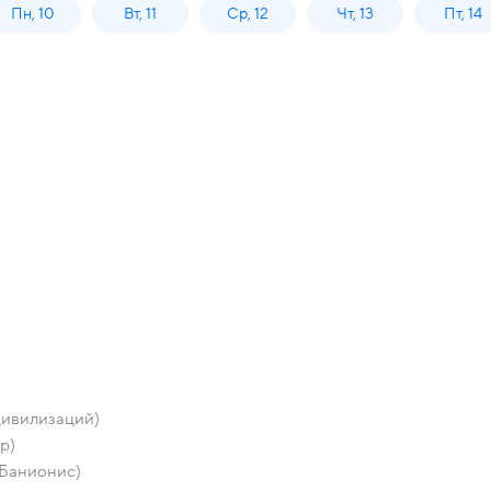
Пн, 10
Вт, 11
Ср, 12
Чт, 13
Пт, 14
ивилизаций)
р)
 Банионис)