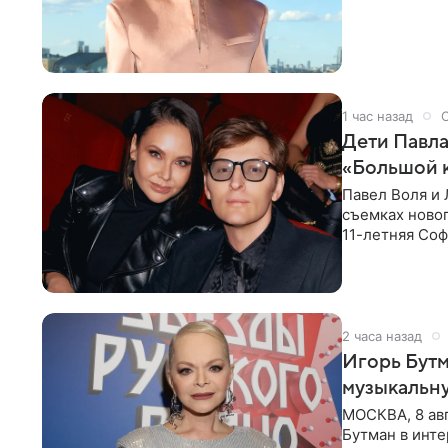
время отдыха
1 час назад
Дети Павла
«Большой 
Павел Воля и 
съемках новог
11-летняя Соф
поработать
2 часа назад
Игорь Бутм
музыкальн
МОСКВА, 8 ав
Бутман в инт