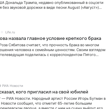
ША Дональда Трампа, недавно опубликованный в соцсети
ся без звуковой дорожки в виде песни August («Август»)
Life.ru
ова назвала главное условие крепкого брака
оза Сябитова считает, что прочность брака во многом
тношения человека к семейным ценностям. Своим взглядом
 телеведущая поделилась с корреспондентом Пятого
© РИА Новости
сказал, кого пригласил на свой юбилей
г — РИА Новости. Народный артист России Игорь Бутман в
 Новости сообщил, что отметит 65-летие большим
ремлевском дворце, а вместе с ним на сцену выйдут его