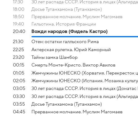
17:30
30 лет распада СССР. История в лицах (Альгирд
18:00
Досье Тутанхамона (Тутанхамон)
18:50
Прерванное молчание. Муслим Магомаев
19:40
Гильотина. История Франции
20:40
Вожди народов (Фидель Кастро)
21:30
Отен: остатки галльского Рима
22:25
Актерская рулетка. Юрий Каморный
23:20
Тайны замка Шамбор
00:15
Смерть Монте-Кристо. Виктор Авилов
01:05
Жемчужины ЮНЕСКО (Хорватия. Перекресток ц
02:05
Жемчужины ЮНЕСКО (Испания. Мозаика культу
03:05
30 лет распада СССР. История в лицах (Донатас
03:30
30 лет распада СССР. История в лицах (Альгирд
03:55
Досье Тутанхамона (Тутанхамон)
04:45
Прерванное молчание. Муслим Магомаев