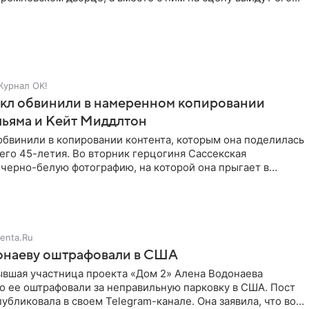
Журнал OK!
кл обвинили в намеренном копировании
льяма и Кейт Миддлтон
обвинили в копировании контента, которым она поделилась
его 45-летия. Во вторник герцогиня Сассекская
черно-белую фотографию, на которой она прыгает в
здушными
enta.Ru
онаеву оштрафовали в США
ывшая участница проекта «Дом 2» Алена Водонаева
то ее оштрафовали за неправильную парковку в США. Пост
публиковала в своем Telegram-канале. Она заявила, что во