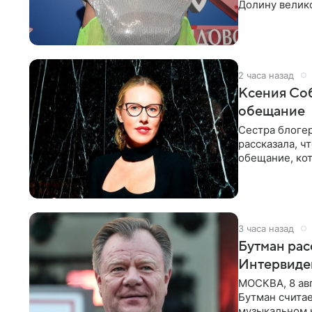
Долину велико
новую совмес
2 часа назад
Ксения Соб
обещание
Сестра блогер
рассказала, ч
обещание, кот
заявила в
3 часа назад
Бутман рас
Интервиде
МОСКВА, 8 ав
Бутман счита
музыкальном 