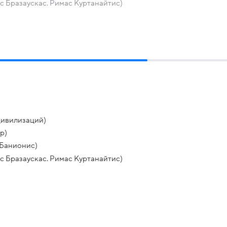
ас Бразаускас. Римас Куртанайтис)
ивилизаций)
р)
 Банионис)
ас Бразаускас. Римас Куртанайтис)