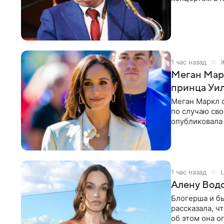
друзья —
1 час назад
Меган Мар
принца Уи
Меган Маркл 
по случаю сво
опубликовала 
бассейн с во
1 час назад
L
Алену Вод
Блогерша и б
рассказала, ч
об этом она о