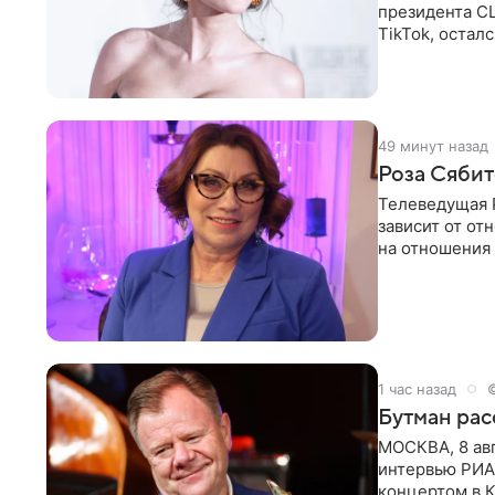
президента С
TikTok, остал
американской
49 минут назад
Роза Сябит
Телеведущая Р
зависит от о
на отношения
канала на
1 час назад
Бутман рас
МОСКВА, 8 ав
интервью РИА
концертом в К