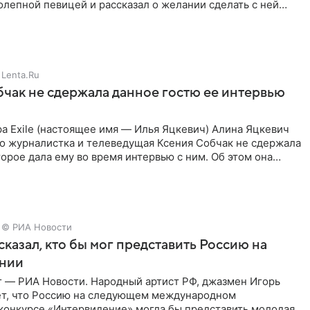
лепной певицей и рассказал о желании сделать с ней
тную
Lenta.Ru
чак не сдержала данное гостю ее интервью
а Exile (настоящее имя — Илья Яцкевич) Алина Яцкевич
то журналистка и телеведущая Ксения Собчак не сдержала
орое дала ему во время интервью с ним. Об этом она
© РИА Новости
сказал, кто бы мог представить Россию на
нии
г — РИА Новости. Народный артист РФ, джазмен Игорь
ет, что Россию на следующем международном
конкурсе «Интервидение» могла бы представить молодая