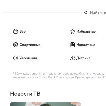
Все
Избранные
Спортивные
Новостные
Увлечения
Детские
RTД — документальный телеканал, освещающий жизнь городов, пр
телеканала Russia Today Doc HD для города Красноуральск на «ТВ
Новости ТВ