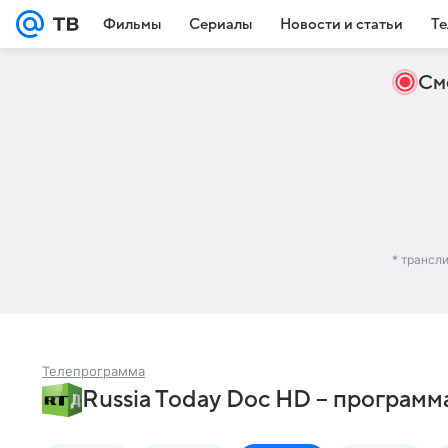
Фильмы
Сериалы
Новости и статьи
Те
См
* трансл
Телепрограмма
Russia Today Doc HD – программ