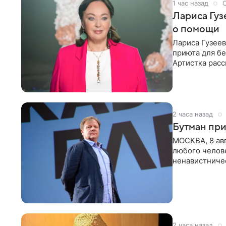
1 час назад
Лариса Гу
о помощи
Лариса Гузее
приюта для бе
Артистка расс
животных к
2 часа назад
Бутман при
МОСКВА, 8 ав
любого челове
ненавистничес
принимать
2 часа назад