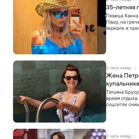
35-летняя 
Певица Ханна 
Пашу, на греч
зеркале и при
певицы, она
3 часа назад
Жена Петр
купальник
Татьяна Бруху
время отдыха.
соцсетях сним
монокини с
3 часа назад