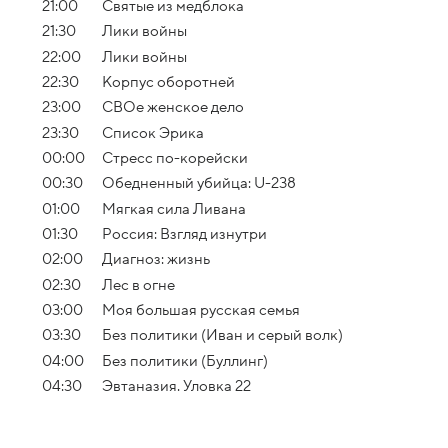
21:00
Святые из медблока
21:30
Лики войны
22:00
Лики войны
22:30
Корпус оборотней
23:00
СВОе женское дело
23:30
Список Эрика
00:00
Стресс по-корейски
00:30
Обедненный убийца: U-238
01:00
Мягкая сила Ливана
01:30
Россия: Взгляд изнутри
02:00
Диагноз: жизнь
02:30
Лес в огне
03:00
Моя большая русская семья
03:30
Без политики (Иван и серый волк)
04:00
Без политики (Буллинг)
04:30
Эвтаназия. Уловка 22