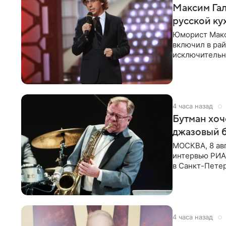
Максим Гал
русской ку
Юморист Макс
включил в ра
исключительно
документу, в
4 часа назад
Бутман хоч
джазовый 
МОСКВА, 8 ав
интервью РИА 
в Санкт-Пете
объединит дж
4 часа назад