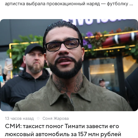
артистка выбрала провокационный наряд — футболку с
принтом, имитирующим полуобнаженную грудь. Свой
образ Глюкоза
13 часов назад
Соня Жарова
СМИ: таксист помог Тимати завести его
люксовый автомобиль за 157 млн рублей