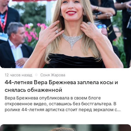
12 часов назад
Соня Жарова
44-летняя Вера Брежнева заплела косы и
снялась обнаженной
Вера Брежнева опубликовала в своем блоге
откровенное видео, оставшись без бюстгальтера. В
ролике 44-летняя артистка стоит перед зеркалом с
обнаженной грудью. Волосы певица собрала в косы и
надела головной убор.