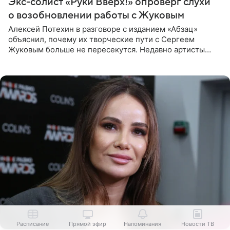
Экс-солист «Руки Вверх!» опроверг слухи
о возобновлении работы с Жуковым
Алексей Потехин в разговоре с изданием «Абзац»
объяснил, почему их творческие пути с Сергеем
Жуковым больше не пересекутся. Недавно артисты
воссоединились на большом концерте «30 нам уже!»,
который прошел в
Расписание
Прямой эфир
Напоминания
Новости ТВ