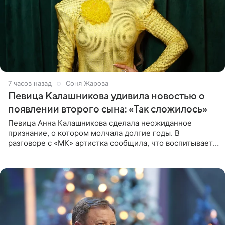
7 часов назад
Соня Жарова
Певица Калашникова удивила новостью о
появлении второго сына: «Так сложилось»
Певица Анна Калашникова сделала неожиданное
признание, о котором молчала долгие годы. В
разговоре с «МК» артистка сообщила, что воспитывает
не одного, а сразу двух сыновей. «На самом деле я
всегда мечтала, что