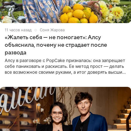
11 часов назад
Соня Жарова
«Жалеть себя — не помогает»: Алсу
объяснила, почему не страдает после
развода
Алсу в разговоре с PopCake призналась: она запрещает
себе паниковать и раскисать. Ее метод прост — делать
все возможное своими руками, а итог доверять высшим
силам. Певица утверждает, что истерики и потеря