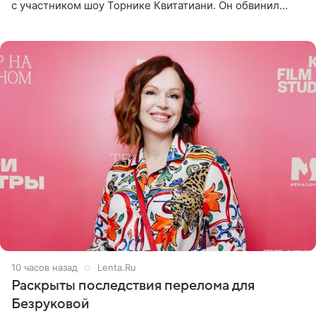
с участником шоу Торнике Квитатиани. Он обвинил
певицу в нечестной игре, и словесная перепалка
переросла в
10 часов назад
Lenta.Ru
Раскрыты последствия перелома для
Безруковой