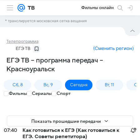
Фильмы онлайн
* транслируется московская сетка вещания
Телепрограмма
(
Сменить регион
)
ЕГЭ ТВ
ЕГЭ ТВ – программа передач –
Красноуральск
Сб, 8
Вс, 9
Сегодня
Вт, 11
Ср,
Фильмы
Сериалы
Спорт
Показать прошедшие передачи
07:40
Как готовиться к ЕГЭ (Как готовиться к
ЕГЭ. Советы репетитора)