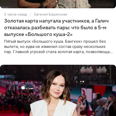
5 часов назад
Евгения Башинская
Золотая карта напугала участников, а Галич
отказалась разбивать пары: что было в 5-м
выпуске «Большого куша-2»
Пятый выпуск «Большого куша. Бангкок» прошел без
вылета, но едва не изменил состав сразу нескольких
пар. Главной угрозой стала золотая карта, позволяющая
разлучить один из дуэтов и поменять участников
местами.