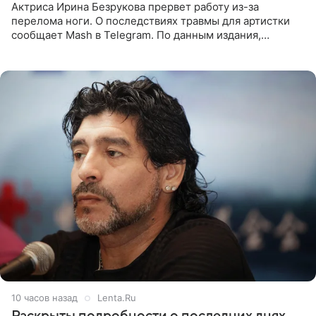
Актриса Ирина Безрукова прервет работу из-за
перелома ноги. О последствиях травмы для артистки
сообщает Mash в Telegram. По данным издания,
Безрукова пропустит 15 спектаклей — восемь показов
«Женитьбы Фигаро»,
10 часов назад
Lenta.Ru
Раскрыты подробности о последних днях