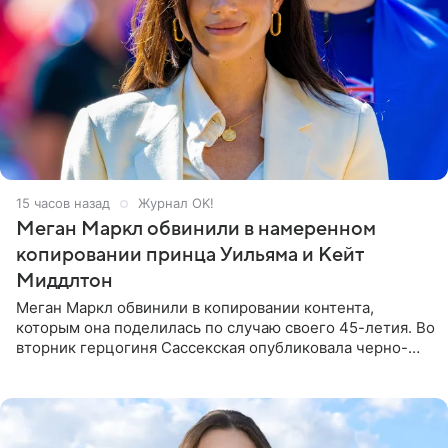
15 часов назад
Журнал OK!
Меган Маркл обвинили в намеренном
копировании принца Уильяма и Кейт
Миддлтон
Меган Маркл обвинили в копировании контента,
которым она поделилась по случаю своего 45-летия. Во
вторник герцогиня Сассекская опубликовала черно-
белую фотографию, на которой она прыгает в бассейн с
воздушными