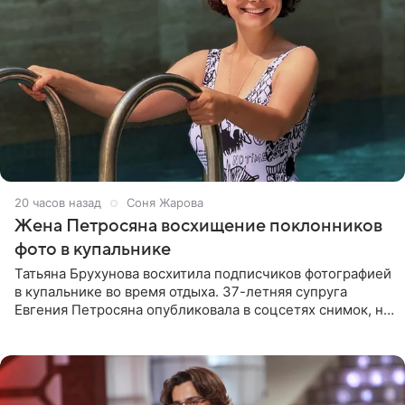
20 часов назад
Соня Жарова
Жена Петросяна восхищение поклонников
фото в купальнике
Татьяна Брухунова восхитила подписчиков фотографией
в купальнике во время отдыха. 37-летняя супруга
Евгения Петросяна опубликовала в соцсетях снимок, на
котором позирует у бассейна в белоснежном монокини
с