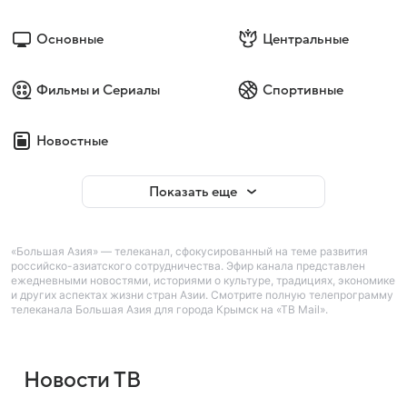
Основные
Центральные
Фильмы и Сериалы
Спортивные
Новостные
Показать еще
«Большая Азия» — телеканал, сфокусированный на теме развития
российско-азиатского сотрудничества. Эфир канала представлен
ежедневными новостями, историями о культуре, традициях, экономике
и других аспектах жизни стран Азии. Смотрите полную телепрограмму
телеканала Большая Азия для города Крымск на «ТВ Mail».
Новости ТВ