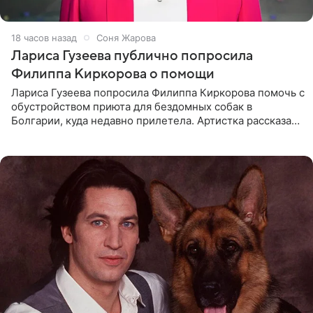
18 часов назад
Соня Жарова
Лариса Гузеева публично попросила
Филиппа Киркорова о помощи
Лариса Гузеева попросила Филиппа Киркорова помочь с
обустройством приюта для бездомных собак в
Болгарии, куда недавно прилетела. Артистка рассказала
о местных волонтерах, которые временно забирают
животных к