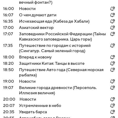
вечный фонтан?)
16:00
Новости
16:07
О чем думают дети
16:35
Исчезающая еда (Кабеза де Хабали)
17:00
Азиатский вектор
17:07
Заповедники Российской Федерации (Тайны
Кавказского заповедника. Царь горы)
17:35
Путешествие по городам с историей
(Сингапур. Самый зеленый город)
18:00
Вперед к новому
18:20
Защитники Китая: Танцы в высоте
18:50
Путешествие Авто года (Северная морская
рыбалка)
19:00
Новости
19:07
Великие города древности (Персеполь.
Иллюзия величия)
20:00
Новости
20:07
Устремленные в небо
20:35
Увидеть барса