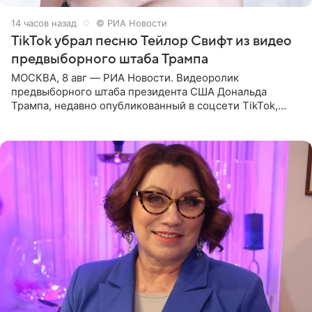
14 часов назад
© РИА Новости
TikTok убрал песню Тейлор Свифт из видео
предвыборного штаба Трампа
МОСКВА, 8 авг — РИА Новости. Видеоролик
предвыборного штаба президента США Дональда
Трампа, недавно опубликованный в соцсети TikTok,
остался без звуковой дорожки в виде песни August
(«Август») американской