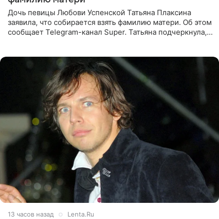
Дочь певицы Любови Успенской Татьяна Плаксина
заявила, что собирается взять фамилию матери. Об этом
сообщает Telegram-канал Super. Татьяна подчеркнула,
что приняла решение о смене фамилии, поскольку
именно от
13 часов назад
Lenta.Ru