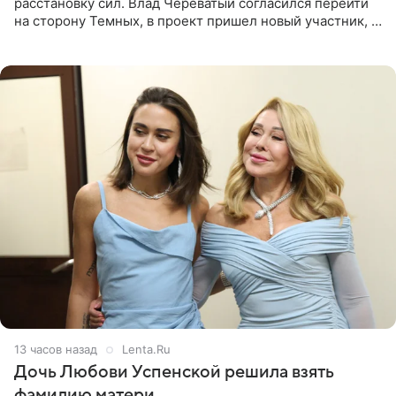
расстановку сил. Влад Череватый согласился перейти
на сторону Темных, в проект пришел новый участник, а
Курбан Омаров и Анна Седокова оказались под таким
давлением.
13 часов назад
Lenta.Ru
Дочь Любови Успенской решила взять
фамилию матери