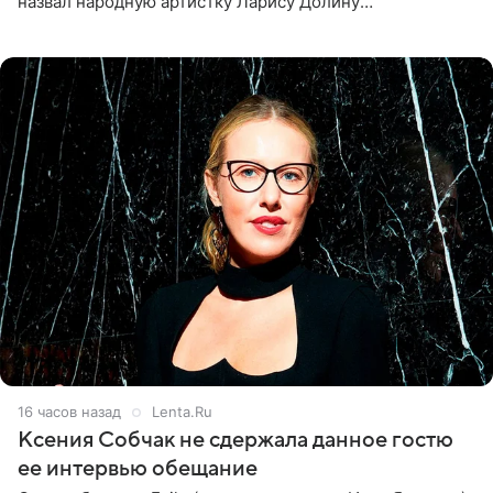
назвал народную артистку Ларису Долину
великолепной певицей и рассказал о желании сделать с
ней новую совместную
16 часов назад
Lenta.Ru
Ксения Собчак не сдержала данное гостю
ее интервью обещание