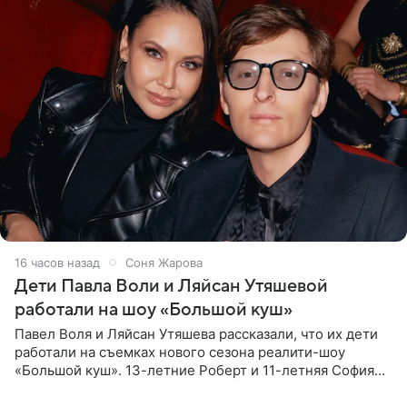
16 часов назад
Соня Жарова
Дети Павла Воли и Ляйсан Утяшевой
работали на шоу «Большой куш»
Павел Воля и Ляйсан Утяшева рассказали, что их дети
работали на съемках нового сезона реалити-шоу
«Большой куш». 13-летние Роберт и 11-летняя София
отправились вместе с родителями в Таиланд и успели
поработать