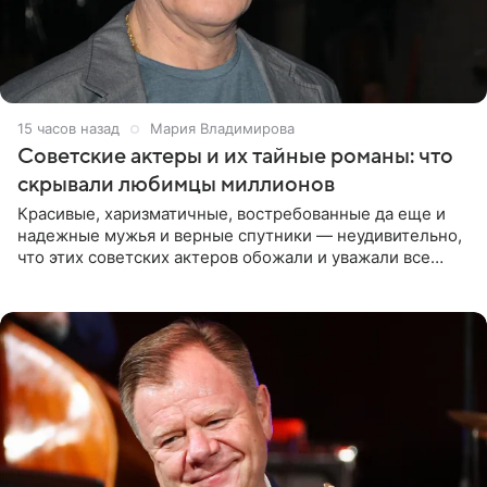
15 часов назад
Мария Владимирова
Советские актеры и их тайные романы: что
скрывали любимцы миллионов
Красивые, харизматичные, востребованные да еще и
надежные мужья и верные спутники — неудивительно,
что этих советских актеров обожали и уважали все
женщины большой страны, и наверняка не раз ставили
их в