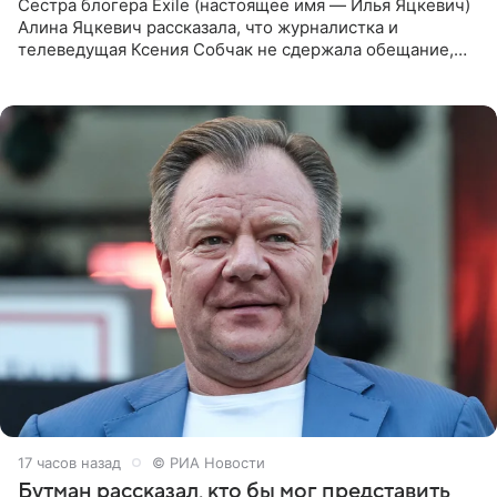
Сестра блогера Exile (настоящее имя — Илья Яцкевич)
Алина Яцкевич рассказала, что журналистка и
телеведущая Ксения Собчак не сдержала обещание,
которое дала ему во время интервью с ним. Об этом она
заявила в
17 часов назад
© РИА Новости
Бутман рассказал, кто бы мог представить