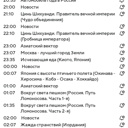
20:55
Автомобиль года в России
21:00
Новости
21:10
Цинь Шихуанди. Правитель вечной империи
(Чудо объединения)
22:00
Новости
22:10
Цинь Шихуанди. Правитель вечной империи
(Гробница императора)
23:00
Азиатский вектор
23:07
Москва - лучший город Земли
23:35
Исчезающая еда (Киото, Япония)
00:00
Новости
00:07
Япония с высоты птичьего полета (Окинава -
Хиросима - Кобэ - Осака - Хоккайдо)
01:00
Азиатский вектор
01:07
Вокруг света пешком (Россия. Путь
Ломоносова. Часть 1-я)
01:35
Вокруг света пешком (Россия. Путь
Ломоносова. Часть 2-я)
02:00
Новости
02:07
Жажда странствий (Иордания)