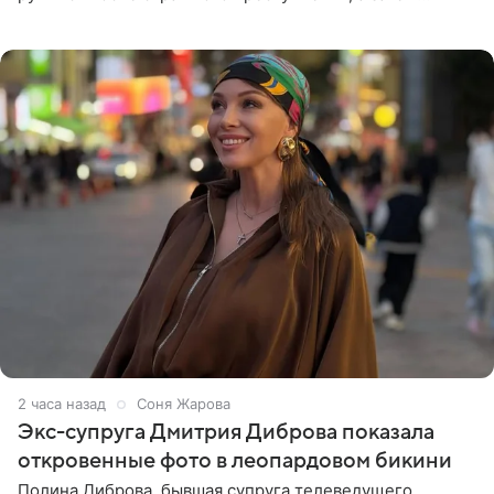
девушке приходится столкнуться с предательством,
вынужденным
2 часа назад
Соня Жарова
Экс-супруга Дмитрия Диброва показала
откровенные фото в леопардовом бикини
Полина Диброва, бывшая супруга телеведущего