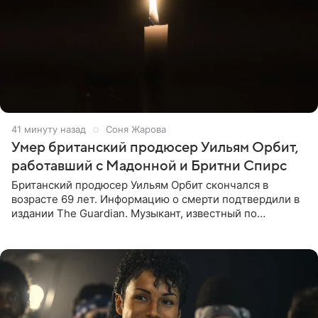
41 минуту назад
Соня Жарова
Умер британский продюсер Уильям Орбит,
работавший с Мадонной и Бритни Спирс
Британский продюсер Уильям Орбит скончался в
возрасте 69 лет. Информацию о смерти подтвердили в
издании The Guardian. Музыкант, известный по
сотрудничеству с Мадонной, Бритни Спирс и
коллективами Blur и U2,