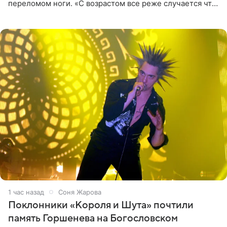
переломом ноги. «С возрастом все реже случается что-
то впервые. Но у меня случилась необычная
“премьера”. Впервые в
1 час назад
Соня Жарова
Поклонники «Короля и Шута» почтили
память Горшенева на Богословском