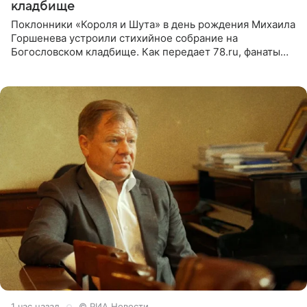
кладбище
Поклонники «Короля и Шута» в день рождения Михаила
Горшенева устроили стихийное собрание на
Богословском кладбище. Как передает 78.ru, фанаты
пришли почтить память лидера коллектива, которому
сегодня могло бы
1 час назад
© РИА Новости