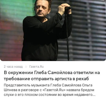
2 часа назад
Газета.Ru
В окружении Глеба Самойлова ответили на
требование отправить артиста в рехаб
Представитель музыканта Глеба Самойлова Ольга
Шпнева в разговоре с «Газетой.Ru» назвала бредом
слухи о его плохом состоянии во время недавнего
концерта. Она заявила, что негативные комментарии
являются заказной