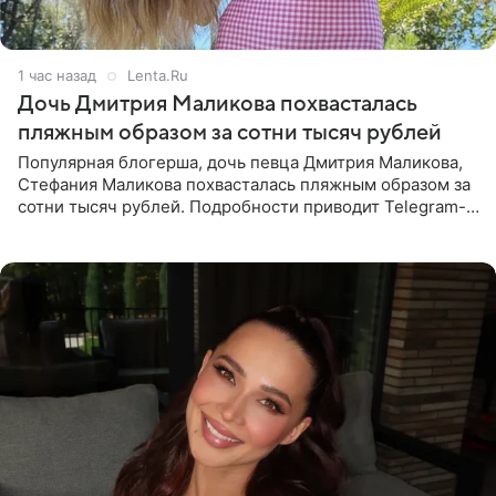
1 час назад
Lenta.Ru
Дочь Дмитрия Маликова похвасталась
пляжным образом за сотни тысяч рублей
Популярная блогерша, дочь певца Дмитрия Маликова,
Стефания Маликова похвасталась пляжным образом за
сотни тысяч рублей. Подробности приводит Telegram-
канал «Звездач». Редакторы канала обратили внимание
на