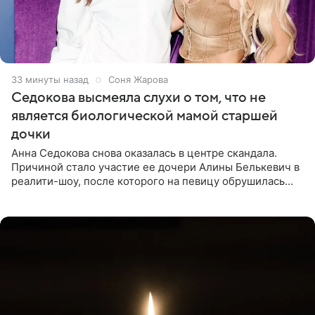
33 минуты назад
Соня Жарова
Седокова высмеяла слухи о том, что не
является биологической мамой старшей
дочки
Анна Седокова снова оказалась в центре скандала.
Причиной стало участие ее дочери Алины Белькевич в
реалити-шоу, после которого на певицу обрушилась
новая волна агрессии. Хейтеры не ограничились
привычной