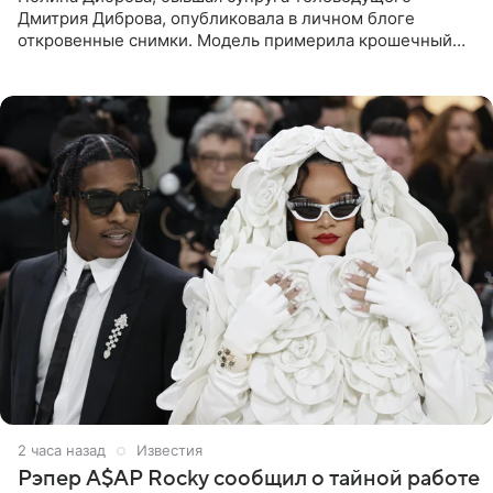
Дмитрия Диброва, опубликовала в личном блоге
откровенные снимки. Модель примерила крошечный
бикини с леопардовым принтом и устроила фотосессию
в гардеробной. В
2 часа назад
Известия
Рэпер A$AP Rocky сообщил о тайной работе