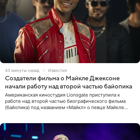
43 минуты назад
Известия
Создатели фильма о Майкле Джексоне
начали работу над второй частью байопика
Американская киностудия Lionsgate приступила к
работе над второй частью биографического фильма
(байопика) под названием «Майкл» о певце Майкле
Джексоне. Об этом 6 августа сообщил онлайн-ресурс
Deadline