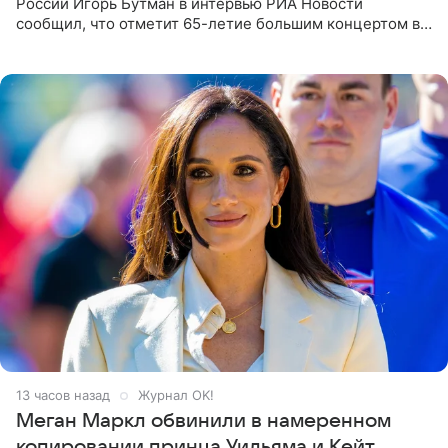
России Игорь Бутман в интервью РИА Новости
сообщил, что отметит 65-летие большим концертом в
Кремлевском дворце, а вместе с ним на сцену выйдут
его друзья —
13 часов назад
Журнал OK!
Меган Маркл обвинили в намеренном
копировании принца Уильяма и Кейт