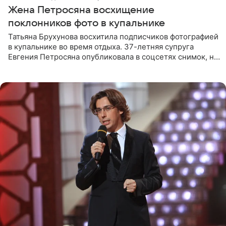
Жена Петросяна восхищение
поклонников фото в купальнике
Татьяна Брухунова восхитила подписчиков фотографией
в купальнике во время отдыха. 37-летняя супруга
Евгения Петросяна опубликовала в соцсетях снимок, на
котором позирует у бассейна в белоснежном монокини
с