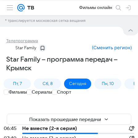
Фильмы онлайн
* транслируется московская сетка вещания
Телепрограмма
(
Сменить регион
)
Star Family
Star Family – программа передач –
Крымск
Пт, 7
Сб, 8
Сегодня
Пн, 10
Вт,
Фильмы
Сериалы
Спорт
Показать прошедшие передачи
06:45
Не вместе (2-я серия)