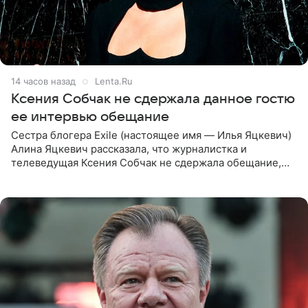
14 часов назад
Lenta.Ru
Ксения Собчак не сдержала данное гостю
ее интервью обещание
Сестра блогера Exile (настоящее имя — Илья Яцкевич)
Алина Яцкевич рассказала, что журналистка и
телеведущая Ксения Собчак не сдержала обещание,
которое дала ему во время интервью с ним. Об этом она
заявила в