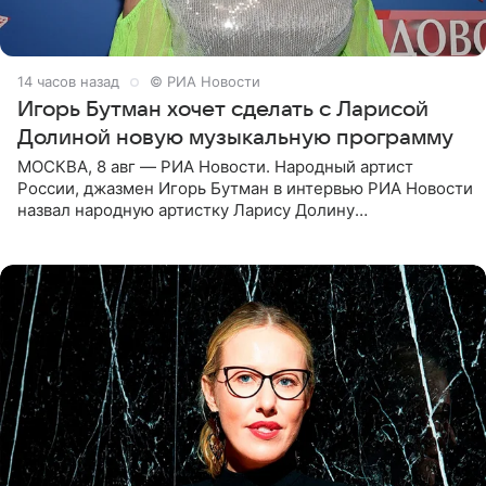
14 часов назад
© РИА Новости
Игорь Бутман хочет сделать с Ларисой
Долиной новую музыкальную программу
МОСКВА, 8 авг — РИА Новости. Народный артист
России, джазмен Игорь Бутман в интервью РИА Новости
назвал народную артистку Ларису Долину
великолепной певицей и рассказал о желании сделать с
ней новую совместную