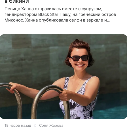
в бикини
Певица Ханна отправилась вместе с супругом,
гендиректором Black Star Пашу, на греческий остров
Миконос. Ханна опубликовала селфи в зеркале и
призналась, что сейчас особенно довольна собой. По
словам певицы, она
18 часов назад
Соня Жарова