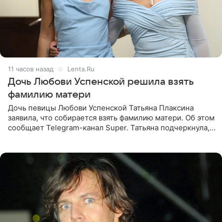
11 часов назад
Lenta.Ru
Дочь Любови Успенской решила взять
фамилию матери
Дочь певицы Любови Успенской Татьяна Плаксина
заявила, что собирается взять фамилию матери. Об этом
сообщает Telegram-канал Super. Татьяна подчеркнула,
что приняла решение о смене фамилии, поскольку
именно от