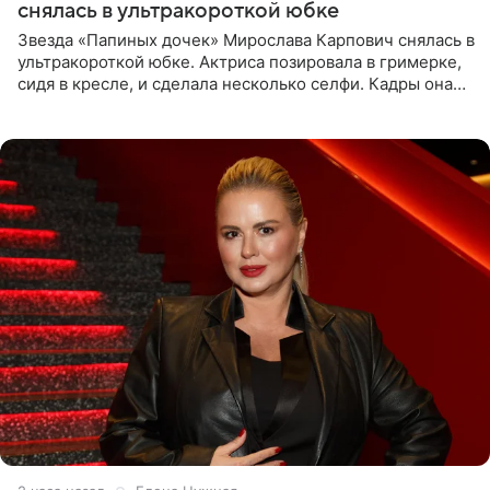
снялась в ультракороткой юбке
Звезда «Папиных дочек» Мирослава Карпович снялась в
ультракороткой юбке. Актриса позировала в гримерке,
сидя в кресле, и сделала несколько селфи. Кадры она
опубликовала на личной странице в социальной сети.