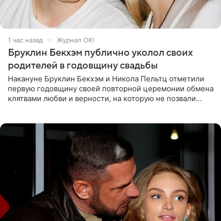
1 час назад
Журнал OK!
Бруклин Бекхэм публично уколол своих
родителей в годовщину свадьбы
Накануне Бруклин Бекхэм и Никола Пельтц отметили
первую годовщину своей повторной церемонии обмена
клятвами любви и верности, на которую не позвали
никого из клана Бекхэм. По словам инсайдеров, пара
считает это