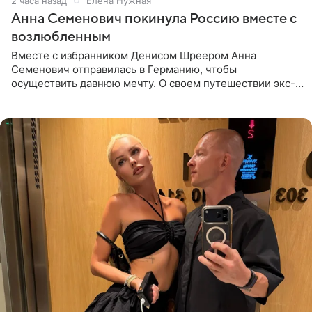
2 часа назад
Елена Нужная
Анна Семенович покинула Россию вместе с
возлюбленным
Вместе с избранником Денисом Шреером Анна
Семенович отправилась в Германию, чтобы
осуществить давнюю мечту. О своем путешествии экс-
солистка «Блестящих» рассказала поклонникам на
личной странице в социальной