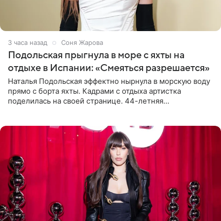
3 часа назад
Соня Жарова
Подольская прыгнула в море с яхты на
отдыхе в Испании: «Смеяться разрешается»
Наталья Подольская эффектно нырнула в морскую воду
прямо с борта яхты. Кадрами с отдыха артистка
поделилась на своей странице. 44-летняя
знаменитость предстала перед поклонниками в ярком
розовом купальнике с