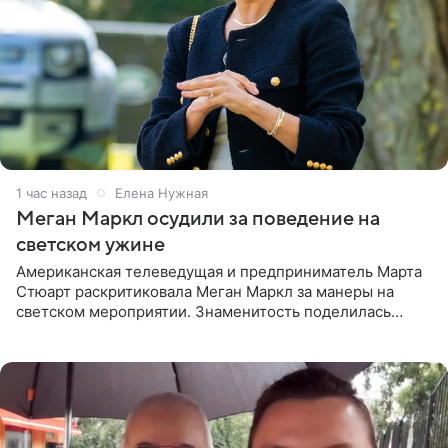
1 час назад
Елена Нужная
Меган Маркл осудили за поведение на
светском ужине
Американская телеведущая и предприниматель Марта
Стюарт раскритиковала Меган Маркл за манеры на
светском мероприятии. Знаменитость поделилась
деталями личной встречи с герцогиней Сассекской,
пишет PageSix. По