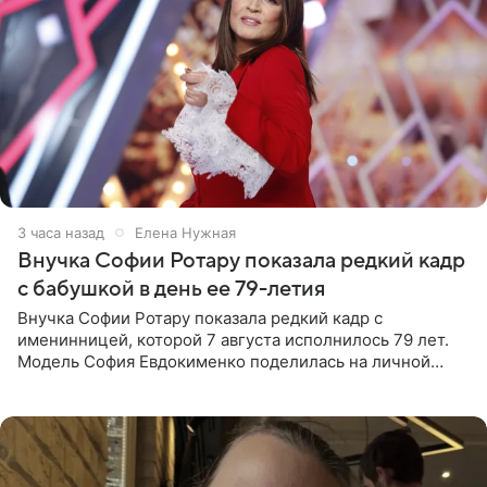
3 часа назад
Елена Нужная
Внучка Софии Ротару показала редкий кадр
с бабушкой в день ее 79-летия
Внучка Софии Ротару показала редкий кадр с
именинницей, которой 7 августа исполнилось 79 лет.
Модель София Евдокименко поделилась на личной
странице в социальной сети фотографией знаменитой
бабушки. На снимке