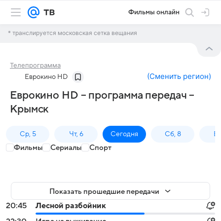
Фильмы онлайн
* транслируется московская сетка вещания
Телепрограмма
(
Сменить регион
)
Еврокино HD
Еврокино HD – программа передач –
Крымск
Ср, 5
Чт, 6
Сегодня
Сб, 8
Вс
Фильмы
Сериалы
Спорт
Показать прошедшие передачи
20:45
Лесной разбойник