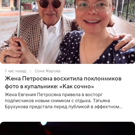
1 час назад
Соня Жарова
Жена Петросяна восхитила поклонников
фото в купальнике: «Как сочно»
Жена Евгения Петросяна привела в восторг
подписчиков новым снимком с отдыха. Татьяна
Брухунова предстала перед публикой в эффектном
черно-сиреневом монокини, позируя прямо в бассейне.
«Ох, как сочно», «Татьяна,