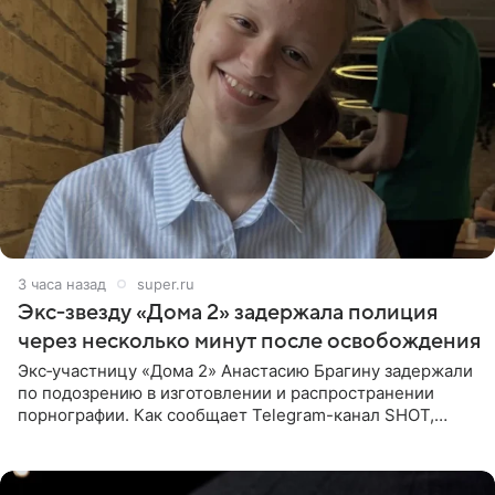
3 часа назад
super.ru
Экс‑звезду «Дома 2» задержала полиция
через несколько минут после освобождения
Экс‑участницу «Дома 2» Анастасию Брагину задержали
по подозрению в изготовлении и распространении
порнографии. Как сообщает Telegram-канал SHOT,
девушка может оказаться в СИЗО. Следствие
ходатайствует об