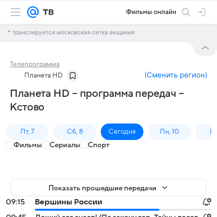
Фильмы онлайн
* транслируется московская сетка вещания
Телепрограмма
(
Сменить регион
)
Планета HD
Планета HD – программа передач –
Кстово
Пт, 7
Сб, 8
Сегодня
Пн, 10
Вт,
Фильмы
Сериалы
Спорт
Показать прошедшие передачи
09:15
Вершины России