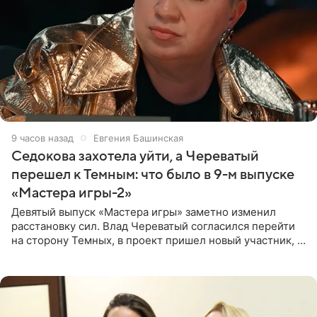
9 часов назад
Евгения Башинская
Седокова захотела уйти, а Череватый
перешел к Темным: что было в 9-м выпуске
«Мастера игры-2»
Девятый выпуск «Мастера игры» заметно изменил
расстановку сил. Влад Череватый согласился перейти
на сторону Темных, в проект пришел новый участник, а
Курбан Омаров и Анна Седокова оказались под таким
давлением.