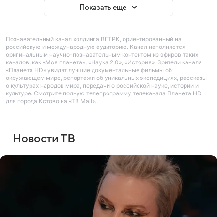
Показать еще
Познавательный канал холдинга ВГТРК, ориентированный на
российскую и международную аудиторию. Канал наполняется
оригинальным научно-познавательным контентом из эфиров таких
каналов, как «Моя планета», «Наука 2.0», «История». Зрители канала
«Планета HD» увидят лучшие документальные фильмы об
окружающем мире, репортажи об уникальных экспедициях, рассказы
о культурах народов мира, передачи о российской науке, истории и
культуре. Смотрите полную телепрограмму телеканала Планета HD
для города Кстово на «ТВ Mail».
Новости ТВ