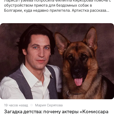
Лариса Гузеева попросила Филиппа Киркорова помочь с
обустройством приюта для бездомных собак в
Болгарии, куда недавно прилетела. Артистка рассказала
о местных волонтерах, которые временно забирают
животных к
19 часов назад
Мария Серяпова
Загадка детства: почему актеры «Комиссара