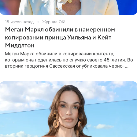
15 часов назад
Журнал OK!
Меган Маркл обвинили в намеренном
копировании принца Уильяма и Кейт
Миддлтон
Меган Маркл обвинили в копировании контента,
которым она поделилась по случаю своего 45-летия. Во
вторник герцогиня Сассекская опубликовала черно-
белую фотографию, на которой она прыгает в бассейн с
воздушными