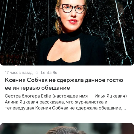
17 часов назад
Lenta.Ru
Ксения Собчак не сдержала данное гостю
ее интервью обещание
Сестра блогера Exile (настоящее имя — Илья Яцкевич)
Алина Яцкевич рассказала, что журналистка и
телеведущая Ксения Собчак не сдержала обещание,
которое дала ему во время интервью с ним. Об этом она
заявила в