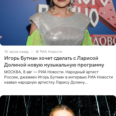
16 часов назад
© РИА Новости
Игорь Бутман хочет сделать с Ларисой
Долиной новую музыкальную программу
МОСКВА, 8 авг — РИА Новости. Народный артист
России, джазмен Игорь Бутман в интервью РИА Новости
назвал народную артистку Ларису Долину
великолепной певицей и рассказал о желании сделать с
ней новую совместную