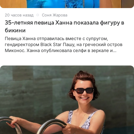
20 часов назад
Соня Жарова
35-летняя певица Ханна показала фигуру в
бикини
Певица Ханна отправилась вместе с супругом,
гендиректором Black Star Пашу, на греческий остров
Миконос. Ханна опубликовала селфи в зеркале и
призналась, что сейчас особенно довольна собой. По
словам певицы, она