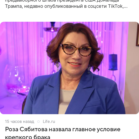
Трампа, недавно опубликованный в соцсети TikTok,
остался без звуковой дорожки в виде песни August
(«Август») американской
15 часов назад
Life.ru
Роза Сябитова назвала главное условие
крепкого брака