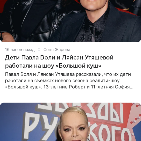
16 часов назад
Соня Жарова
Дети Павла Воли и Ляйсан Утяшевой
работали на шоу «Большой куш»
Павел Воля и Ляйсан Утяшева рассказали, что их дети
работали на съемках нового сезона реалити-шоу
«Большой куш». 13-летние Роберт и 11-летняя София
отправились вместе с родителями в Таиланд и успели
поработать