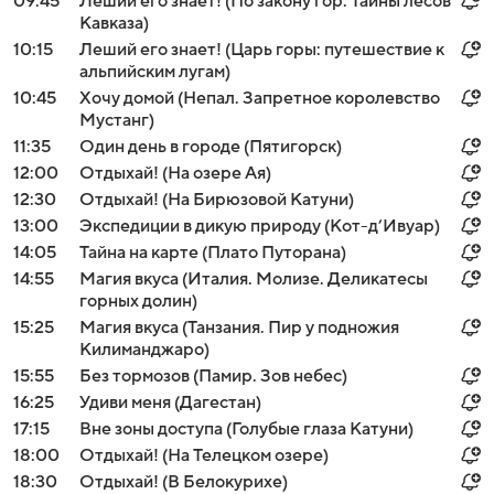
09:45
Леший его знает! (По закону гор. Тайны лесов
Кавказа)
10:15
Леший его знает! (Царь горы: путешествие к
альпийским лугам)
10:45
Хочу домой (Непал. Запретное королевство
Мустанг)
11:35
Один день в городе (Пятигорск)
12:00
Отдыхай! (На озере Ая)
12:30
Отдыхай! (На Бирюзовой Катуни)
13:00
Экспедиции в дикую природу (Кот-д’Ивуар)
14:05
Тайна на карте (Плато Путорана)
14:55
Магия вкуса (Италия. Молизе. Деликатесы
горных долин)
15:25
Магия вкуса (Танзания. Пир у подножия
Килиманджаро)
15:55
Без тормозов (Памир. Зов небес)
16:25
Удиви меня (Дагестан)
17:15
Вне зоны доступа (Голубые глаза Катуни)
18:00
Отдыхай! (На Телецком озере)
18:30
Отдыхай! (В Белокурихе)