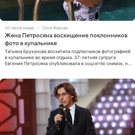
20 часов назад
Соня Жарова
Жена Петросяна восхищение поклонников
фото в купальнике
Татьяна Брухунова восхитила подписчиков фотографией
в купальнике во время отдыха. 37-летняя супруга
Евгения Петросяна опубликовала в соцсетях снимок, на
котором позирует у бассейна в белоснежном монокини
с