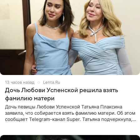
13 часов назад
Lenta.Ru
Дочь Любови Успенской решила взять
фамилию матери
Дочь певицы Любови Успенской Татьяна Плаксина
заявила, что собирается взять фамилию матери. Об этом
сообщает Telegram-канал Super. Татьяна подчеркнула,
что приняла решение о смене фамилии, поскольку
именно от