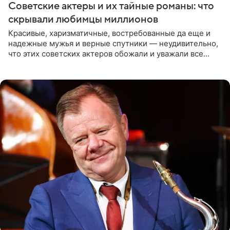
Советские актеры и их тайные романы: что
скрывали любимцы миллионов
Красивые, харизматичные, востребованные да еще и
надежные мужья и верные спутники — неудивительно,
что этих советских актеров обожали и уважали все
женщины большой страны, и наверняка не раз ставили
их в