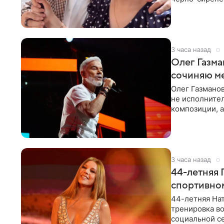
«Татьяна,
3 часа назад
Олег Газма
сочиняю м
Олег Газманов
не исполнител
композиции, а
музыканта,
3 часа назад
44-летняя 
спортивно
44-летняя Нат
тренировка во
социальной се