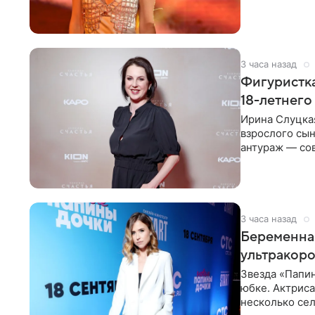
красном
3 часа назад
Фигуристка
18-летнего
Ирина Слуцкая
взрослого сын
антураж — со
фигуристка
3 часа назад
Беременная
ультракор
Звезда «Папин
юбке. Актриса
несколько сел