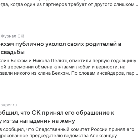
гда, когда один из партнеров требует от другого слишком
Журнал OK!
кхэм публично уколол своих родителей в
 свадьбы
клин Бекхэм и Никола Пельтц отметили первую годовщину
ной церемонии обмена клятвами любви и верности, на
звали никого из клана Бекхэм. По словам инсайдеров, пара
super.ru
бщил, что СК принял его обращение к
 из-за нападения на жену
в сообщил, что Следственный комитет России принял его
дресованное председателю ведомства Александру