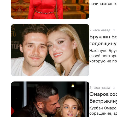
начинаются то
многого,
2 часа назад
Бруклин Бе
годовщину
Накануне Бру
своей повтор
которую не по
считает это
2 часа назад
Омаров соо
Бастрыкину
Курбан Омаро
обращение, а