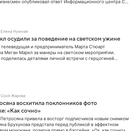
Бизнесмен опубликовал ответ Информационного центра СК
е. В
Елена Нужная
л осудили за поведение на светском ужине
 телеведущая и предприниматель Марта Стюарт
ла Меган Маркл за манеры на светском мероприятии.
 поделилась деталями личной встречи с герцогиней
ишет PageSix. По
Соня Жарова
осяна восхитила поклонников фото
ке: «Как сочно»
 Петросяна привела в восторг подписчиков новым снимком
ьяна Брухунова предстала перед публикой в эффектном
ом монокини, позируя прямо в бассейне. «Ох, как сочно»,