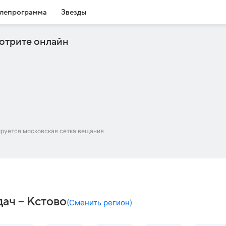
лепрограмма
Звезды
отрите онлайн
ируется московская сетка вещания
дач – Кстово
(
Сменить регион
)