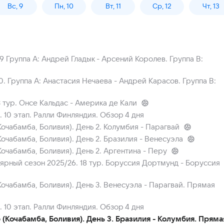
Вс, 9
Пн, 10
Вт, 11
Ср, 12
Чт, 13
 9 Группа A: Андрей Гладык - Арсений Королев. Группа B:
10. Группа A: Анастасия Нечаева - Андрей Карасов. Группа B:
 тур. Онсе Кальдас - Америка де Кали
10 этап. Ралли Финляндия. Обзор 4 дня
чабамба, Боливия). День 2. Колумбия - Парагвай
чабамба, Боливия). День 2. Бразилия - Венесуэла
чабамба, Боливия). День 2. Аргентина - Перу
ярный сезон 2025/26. 18 тур. Боруссия Дортмунд - Боруссия
чабамба, Боливия). День 3. Венесуэла - Парагвай. Прямая
10 этап. Ралли Финляндия. Обзор 4 дня
Кочабамба, Боливия). День 3. Бразилия - Колумбия. Пряма