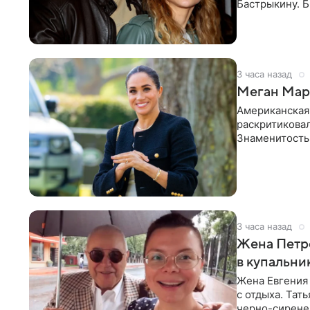
Бастрыкину. 
в личном блог
3 часа назад
Меган Марк
Американская
раскритикова
Знаменитость
Сассекской, п
3 часа назад
Жена Петр
в купальни
Жена Евгения
с отдыха. Тат
черно-сиренев