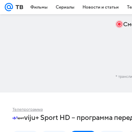
Фильмы
Сериалы
Новости и статьи
Те
См
* трансл
Телепрограмма
viju+ Sport HD – программа пере